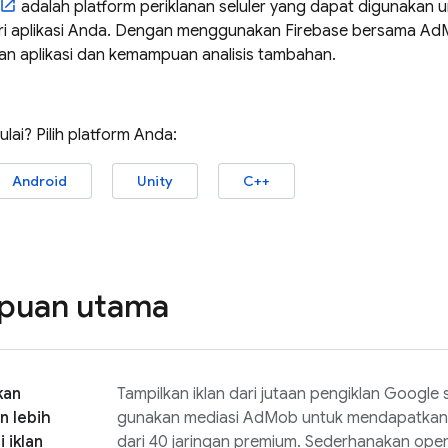
adalah platform periklanan seluler yang dapat digunakan 
i aplikasi Anda. Dengan menggunakan Firebase bersama
Ad
n aplikasi dan kemampuan analisis tambahan.
lai? Pilih platform Anda:
Android
Unity
C++
uan utama
kan
Tampilkan iklan dari jutaan pengiklan Google 
n lebih
gunakan mediasi
AdMob
untuk mendapatkan p
 iklan
dari 40 jaringan premium. Sederhanakan opera