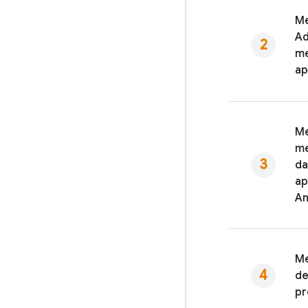
Me
A
me
ap
Me
me
da
ap
An
Me
de
pr