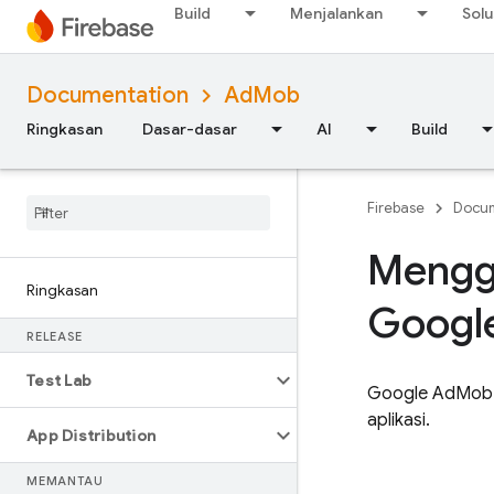
Build
Menjalankan
Solu
Documentation
AdMob
Ringkasan
Dasar-dasar
AI
Build
Firebase
Docum
Mengg
Ringkasan
Googl
RELEASE
Test Lab
Google AdMob
aplikasi.
App Distribution
MEMANTAU