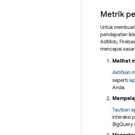
Metrik p
Untuk membuat 
pendapatan ikla
AdMob
, Fireba
mencapai sasar
Melihat 
Aktifkan 
seperti
la
Anda.
Mempelaja
Tautkan ap
interaksi
BigQuery 