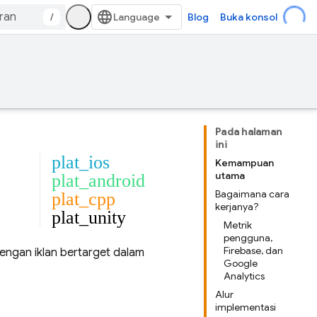
/
Blog
Buka konsol
Pada halaman
ini
plat_ios
Kemampuan
utama
plat_android
Bagaimana cara
plat_cpp
kerjanya?
plat_unity
Metrik
pengguna,
Firebase, dan
engan iklan bertarget dalam
Google
Analytics
Alur
implementasi