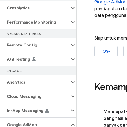
Google AdMob
Crashlytics
pendapatan dar
data penggunaa
Performance Monitoring
MELAKUKAN ITERASI
Siap untuk memu
Remote Config
iOS+
A
/
B Testing
ENGAGE
Analytics
Kemamp
Cloud Messaging
In-App Messaging
Mendapat
penghasila
Google Ad
Mob
banyak dari