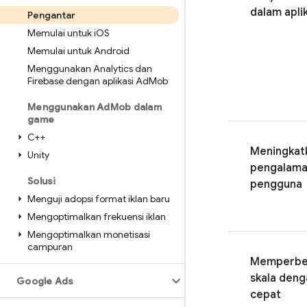
dalam apli
Pengantar
Memulai untuk i
OS
Memulai untuk Android
Menggunakan Analytics dan
Firebase dengan aplikasi Ad
Mob
Menggunakan Ad
Mob dalam
game
C++
Meningkat
Unity
pengalam
Solusi
pengguna
Menguji adopsi format iklan baru
Mengoptimalkan frekuensi iklan
Mengoptimalkan monetisasi
campuran
Memperbe
skala deng
Google Ads
cepat