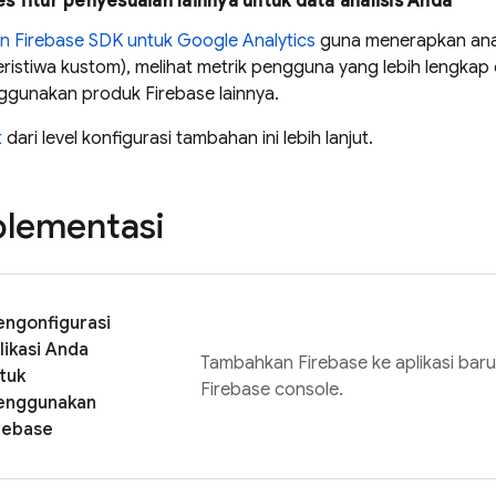
 fitur penyesuaian lainnya untuk data analisis Anda
n Firebase SDK untuk
Google Analytics
guna menerapkan anali
eristiwa kustom), melihat metrik pengguna yang lebih lengkap
ggunakan produk Firebase lainnya.
t
dari level konfigurasi tambahan ini lebih lanjut.
plementasi
ngonfigurasi
likasi Anda
Tambahkan Firebase ke aplikasi baru
tuk
Firebase
console.
enggunakan
rebase