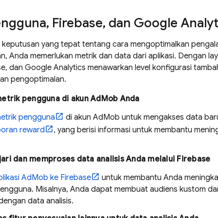
engguna
,
Firebase
,
dan
Google Analyt
keputusan yang tepat tentang cara mengoptimalkan pengal
n, Anda memerlukan metrik dan data dari aplikasi. Dengan lay
se, dan
Google Analytics
menawarkan level konfigurasi tamb
an pengoptimalan.
metrik pengguna di akun
AdMob
Anda
metrik pengguna
di akun
AdMob
untuk mengakses data baru
poran reward
, yang berisi informasi untuk membantu menin
ri dan memproses data analisis Anda melalui Firebase
likasi
AdMob
ke Firebase
untuk membantu Anda meningkatk
 pengguna. Misalnya, Anda dapat membuat audiens kustom 
dengan data analisis.