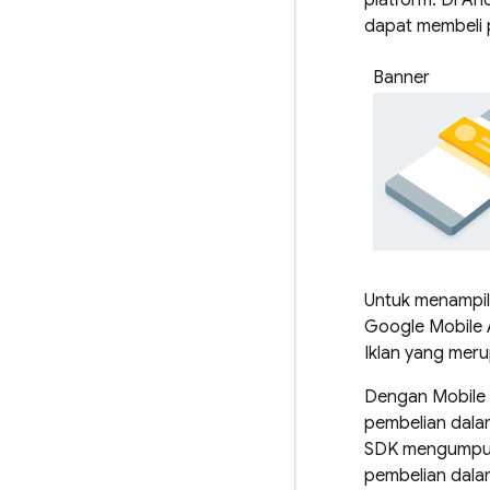
platform. Di An
dapat membeli p
Banner
Untuk menampilk
Google Mobile
Iklan yang meru
Dengan
Mobile
pembelian dalam
SDK mengumpulk
pembelian dalam