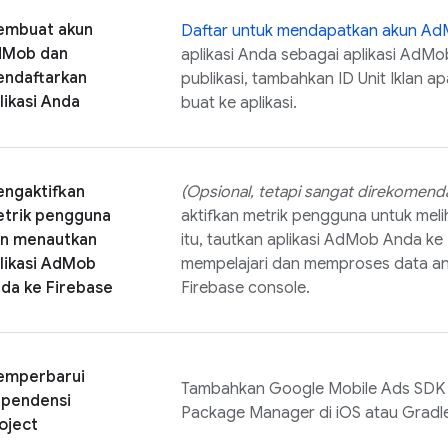
mbuat akun
Daftar untuk mendapatkan akun
Ad
dMob
dan
aplikasi Anda sebagai aplikasi
AdMo
ndaftarkan
publikasi, tambahkan ID Unit Iklan a
likasi Anda
buat ke aplikasi.
ngaktifkan
(Opsional, tetapi sangat direkomend
trik pengguna
aktifkan metrik pengguna untuk meliha
n menautkan
itu, tautkan aplikasi
AdMob
Anda ke 
likasi
AdMob
mempelajari dan memproses data ana
da ke Firebase
Firebase
console.
mperbarui
Tambahkan
Google Mobile Ads
SDK 
pendensi
Package Manager di iOS atau Gradle
oject