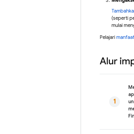
Mengakses
Tambahka
(seperti p
mulai men
Pelajari
manfaa
Alur im
Me
ap
un
m
Fi