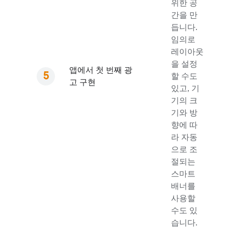
위한 공
간을 만
듭니다.
임의로
레이아웃
을 설정
앱에서 첫 번째 광
할 수도
고 구현
있고, 기
기의 크
기와 방
향에 따
라 자동
으로 조
절되는
스마트
배너를
사용할
수도 있
습니다.