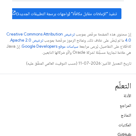
تنفيذ "الإعلانات مقابل مكافأة" (واجهات برمجة التطبيقات الجديدة)
إنّ محتوى هذه الصفحة مرخّص بموجب
ترخيص Creative Commons Attribution
4.0‏
ما لم يُنصّ على خلاف ذلك، ونماذج الرموز مرخّصة بموجب
ترخيص Apache 2.0‏
.
للاطّلاع على التفاصيل، يُرجى مراجعة
سياسات موقع Google Developers‏
. إنّ Java
هي علامة تجارية مسجَّلة لشركة Oracle و/أو شركائها التابعين.
تاريخ التعديل الأخير: 2026-07-11 (حسب التوقيت العالمي المتفَّق عليه)
التعلّم
الأدلة
المراجع
النماذج
المكتبات
GitHub