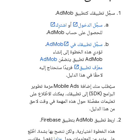
سجِّل تطبيقك كتطبيق
AdMob
.
سجِّل الدخول
أو
اشترِك
للحصول على حساب
AdMob
.
سجِّل تطبيقك في
AdMob
.
تؤدي هذه الخطوة إلى إنشاء
AdMob
تطبيق يتضمّن
AdMob
معرّف تطبيق
فريدًا ستحتاج إليه
لاحقًا في هذا الدليل.
سيُطلب منك إضافة
Mobile Ads
حزمة تطوير
البرامج (SDK) إلى تطبيقك. يمكنك الاطّلاع على
تعليمات مفصّلة حول هذه المهمة في وقت لاحق
من هذا الدليل.
اربط تطبيق
AdMob
بتطبيق Firebase.
هذه الخطوة اختيارية، ولكن ننصح بها بشدة. اطّلِع
على مزيد من المعلومات حول
مزايا
تفعيل مقاييس