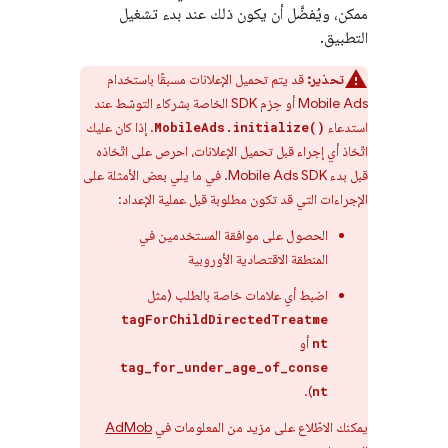
ممكن، ويُفضَّل أن يكون ذلك عند بدء تشغيل
التطبيق.
تحذير:
قد يتم تحميل الإعلانات مسبقًا باستخدام
Mobile Ads
أو حِزم SDK الخاصة بشركاء التوسّط عند
استدعاء
. إذا كان عليك
MobileAds.initialize()
اتّخاذ أي إجراء قبل تحميل الإعلانات، احرص على اتّخاذه
قبل بدء
Mobile Ads
SDK. في ما يلي بعض الأمثلة على
الإجراءات التي قد تكون مطلوبة قبل عملية الإعداد:
الحصول على موافقة المستخدمين في
المنطقة الاقتصادية الأوروبية
اضبط أي علامات خاصة بالطلب (مثل
tagForChildDirectedTreatme
أو
nt
tag_for_under_age_of_conse
).
nt
يمكنك الاطّلاع على مزيد من المعلومات في
AdMob