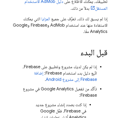
تطبيقك، يمكنك الاطّلاع على
دليل
AdMob
الاستخدام
المستقل
بدلاً من ذلك.
إذا لم يسبق لك ذلك، تعرَّف على جميع
المزايا
التي يمكنك
الاستفادة منها عند استخدام
AdMob
وFirebase و
Google
Analytics
معًا.
قبل البدء
إذا لم يكن لديك مشروع وتطبيق على Firebase،
اتّبِع دليل بدء استخدام Firebase:
إضافة
Firebase إلى مشروع Android
.
تأكَّد من تفعيل
Google Analytics
في مشروع
Firebase:
إذا كنت بصدد إنشاء مشروع جديد
في Firebase، فعِّل
Google
Analytics
أثناء خطوات إنشاء