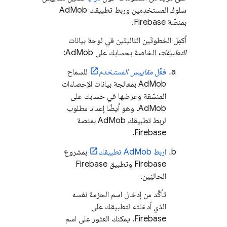
سلوك المستخدِمين وربط تطبيقك
AdMob
بمنصّة Firebase.
أكمِل الخطوتَين التاليتَين في لوحة بيانات
التطبيقات
الخاصة بحسابك على
AdMob
:
فعِّل
مقاييس المستخدم
للسماح
AdMob
بمعالجة بيانات الإحصاءات
المنسّقة وعرضها في حسابك على
AdMob
. وهو أيضًا إعداد مطلوب
لربط تطبيقك
AdMob
بمنصة
Firebase.
اربط
AdMob
تطبيقك
بمشروع
Firebase وتطبيق Firebase
الحاليَين.
تأكَّد من إدخال اسم الحزمة نفسه
الذي أدخلته لتطبيقك على
Firebase. يمكنك العثور على اسم