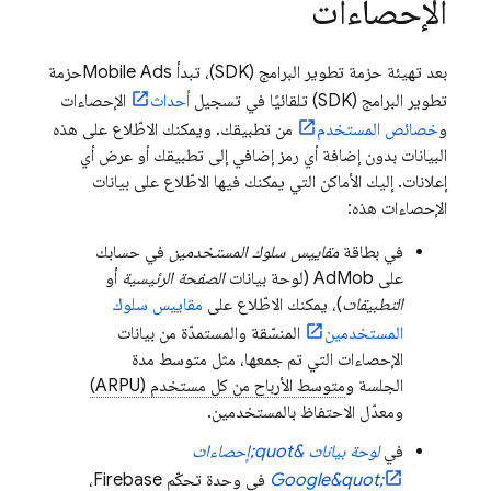
الإحصاءات
بعد تهيئة حزمة تطوير البرامج (SDK)، تبدأ
Mobile Ads
حزمة
تطوير البرامج (SDK) تلقائيًا في تسجيل
أحداث
الإحصاءات
و
خصائص المستخدم
من تطبيقك. ويمكنك الاطّلاع على هذه
البيانات بدون إضافة أي رمز إضافي إلى تطبيقك أو عرض أي
إعلانات. إليك الأماكن التي يمكنك فيها الاطّلاع على بيانات
الإحصاءات هذه:
في بطاقة
مقاييس سلوك المستخدمين
في حسابك
على
AdMob
(لوحة بيانات
الصفحة الرئيسية
أو
التطبيقات
)، يمكنك الاطّلاع على
مقاييس سلوك
المستخدمين
المنسّقة والمستمدّة من بيانات
الإحصاءات التي تم جمعها، مثل متوسط مدة
الجلسة و
متوسط الأرباح من كل مستخدم (ARPU)
ومعدّل الاحتفاظ بالمستخدمين.
في
لوحة بيانات &quot;إحصاءات
Google&quot;
في وحدة تحكّم
Firebase
،