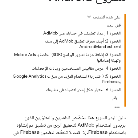
على هذه الصفحة
قبل البدء
الخطوة 1: إعداد تطبيقك في حسابك على AdMob
الخطوة 2: أضِف معرّف تطبيق AdMob إلى ملف
AndroidManifest.xml
الخطوة 3: إضافة حزمة تطوير البرامج (SDK) الخاصة بـ Mobile Ads
وتهيئة إعداداتها
الخطوة 4: عرض مقاييس المستخدمين وبيانات الإحصاءات
الخطوة 5: (اختيارية) استخدام المزيد من ميزات Google Analytics
وFirebase
الخطوة 6: اختيار شكل إعلان لتنفيذه في تطبيقك
بانر
دليل البدء السريع هذا مخصّص للناشرين والمطوّرين الذين
يريدون استخدام
AdMob
لتحقيق الربح من تطبيق تم إنشاؤه
باستخدام Firebase. إذا كنت لا تخطّط لتضمين Firebase في