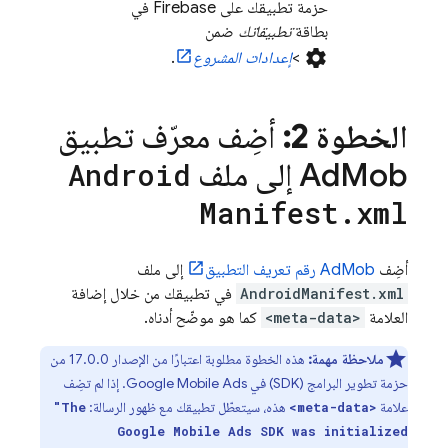
حزمة تطبيقك على Firebase في
بطاقة
تطبيقاتك
ضمن
settings
>
إعدادات المشروع
.
الخطوة 2:
أضِف معرّف تطبيق
Mob
Ad
إلى ملف
Android
Manifest
.
xml
أضِف
AdMob
رقم تعريف التطبيق
إلى ملف
AndroidManifest.xml
في تطبيقك من خلال إضافة
العلامة
<meta-data>
كما هو موضّح أدناه.
ملاحظة مهمة:
هذه الخطوة مطلوبة اعتبارًا من الإصدار 17.0.0 من
حزمة تطوير البرامج (SDK) في
Google Mobile Ads
. إذا لم تضِف
علامة
هذه، سيتعطّل تطبيقك مع ظهور الرسالة:
"The
<meta-data>
Google Mobile Ads
SDK was initialized