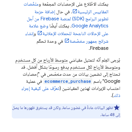
يمكنك الاطّلاع على الإحصاءات المجمّعة و
ملخّصات
المقاييس الرئيسية
. في حال
إضافة حزمة
تطوير البرامج (SDK) لمنصة Firebase من أجل
Google Analytics
، يمكنك أيضًا
وضع علامة
على الإحالات الناجحة للحملات الإعلانية
و
إنشاء
شرائح جمهور مخصّصة
في وحدة تحكّم
.
Firebase
يُرجى العِلم أنّه لتمثيل مقياسَي
متوسط الأرباح من كل مستخدِم
و
متوسط الأرباح لكل مستخدِم يدفع رسومًا
بشكل أفضل، قد
تحتاج إلى تضمين بيانات من حدث
مخصّص
في "إحصاءات
Google" باسم
ecommerce_purchase
في عملية
احتساب الإيرادات لهذين المقياسَين (
تعرَّف على كيفية إجراء
ذلك
).
تظهر البيانات عادةً في غضون ساعة، ولكن قد يستغرق ظهورها ما يصل
إلى 48 ساعة.