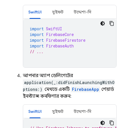
SwiftUI
সুইফট
উদ্দেশ্য-সি
import
SwiftUI
import
FirebaseCore
import
FirebaseFirestore
import
FirebaseAuth
// ...
আপনার অ্যাপ ডেলিগেটের
application(_:didFinishLaunchingWithO
ptions:)
মেথডে একটি
FirebaseApp
শেয়ার্ড
ইনস্ট্যান্স কনফিগার করুন:
SwiftUI
সুইফট
উদ্দেশ্য-সি