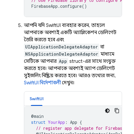
// Use Firebase library to configure APIs
FirebaseApp
.
configure
()
আপনি যদি SwiftUI ব্যবহার করেন, তাহলে
আপনাকে অবশ্যই একটি অ্যাপ্লিকেশন ডেলিগেট
তৈরি করতে হবে এবং
UIApplicationDelegateAdaptor
বা
NSApplicationDelegateAdaptor
মাধ্যমে
সেটিকে আপনার
App
struct-এর সাথে সংযুক্ত
করতে হবে। আপনাকে অবশ্যই অ্যাপ ডেলিগেট
সুইজলিং নিষ্ক্রিয় করতে হবে। আরও তথ্যের জন্য,
SwiftUI নির্দেশাবলী
দেখুন।
SwiftUI
@
main
struct
YourApp
:
App
{
// register app delegate for Firebase se