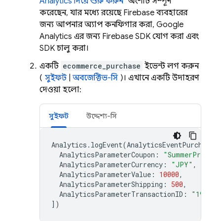
Analytics
দিয়ে শুরু করুন"
অংশটি সম্পূর্ণ
করেছেন, যার মধ্যে রয়েছে Firebase ব্যবহারের
জন্য আপনার অ্যাপ কনফিগার করা,
Google
Analytics
এর জন্য Firebase SDK যোগ করা এবং
SDK চালু করা।
একটি
ecommerce_purchase
ইভেন্ট লগ করুন
(
সুইফট
|
অবজেক্টিভ-সি
)। এখানে একটি উদাহরণ
দেওয়া হলো:
সুইফট
উদ্দেশ্য-সি
Analytics
.
logEvent
(
AnalyticsEventPurchase
,
AnalyticsParameterCoupon
:
"SummerPromo"
AnalyticsParameterCurrency
:
"JPY"
,
AnalyticsParameterValue
:
10000
,
AnalyticsParameterShipping
:
500
,
AnalyticsParameterTransactionID
:
"192803
])