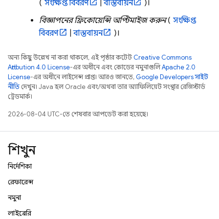
(
সংক্ষিপ্ত বিবরণ
|
বাস্তবায়ন
)।
বিজ্ঞাপনের ফ্রিকোয়েন্সি অপ্টিমাইজ করুন
(
সংক্ষিপ্ত
বিবরণ
|
বাস্তবায়ন
)।
অন্য কিছু উল্লেখ না করা থাকলে, এই পৃষ্ঠার কন্টেন্ট
Creative Commons
Attribution 4.0 License
-এর অধীনে এবং কোডের নমুনাগুলি
Apache 2.0
License
-এর অধীনে লাইসেন্স প্রাপ্ত। আরও জানতে,
Google Developers সাইট
নীতি
দেখুন। Java হল Oracle এবং/অথবা তার অ্যাফিলিয়েট সংস্থার রেজিস্টার্ড
ট্রেডমার্ক।
2026-08-04 UTC-তে শেষবার আপডেট করা হয়েছে।
শিখুন
নির্দেশিকা
রেফারেন্স
নমুনা
লাইব্রেরি