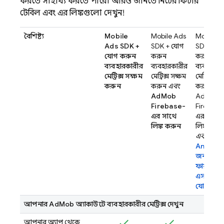
করতে সাহায্য করতে পারে। আরও জানতে নিচের ফিচার
টেবিল এবং এর লিঙ্কগুলো দেখুন!
বৈশিষ্ট্য
Mobile
Mobile Ads
Mobile A
Ads
SDK +
SDK + যোগ
SDK + য
যোগ করুন
করুন
করুন
ব্যবহারকারীর
ব্যবহারকারীর
ব্যবহারকা
মেট্রিক্স সক্ষম
মেট্রিক্স সক্ষম
মেট্রিক্স সক
করুন
করুন
এবং
করুন
এব
AdMob
AdMob
Firebase-
Firebase
এর সাথে
এর সাথে
লিঙ্ক করুন
লিঙ্ক করু
এবং
Analyti
জন্য
ফায়ারবে
এসডিকে
যোগ করু
আপনার
AdMob
অ্যাকাউন্টে ব্যবহারকারীর মেট্রিক্স দেখুন
আপনার অ্যাপ থেকে