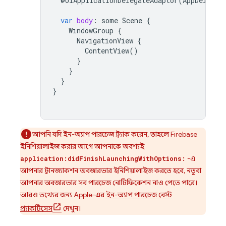
@
UIApplicationDelegateAdaptor
(
AppDelegat
var
body
:
some
Scene
{
WindowGroup
{
NavigationView
{
ContentView
()
}
}
}
}
আপনি যদি ইন-অ্যাপ পারচেজ ট্র্যাক করেন, তাহলে Firebase
ইনিশিয়ালাইজ করার আগে আপনাকে অবশ্যই
-এ
application:didFinishLaunchingWithOptions:
আপনার ট্রানজ্যাকশন অবজারভার ইনিশিয়ালাইজ করতে হবে, নতুবা
আপনার অবজারভার সব পারচেজ নোটিফিকেশন নাও পেতে পারে।
আরও তথ্যের জন্য Apple-এর
ইন-অ্যাপ পারচেজ বেস্ট
প্র্যাকটিসেস
দেখুন।