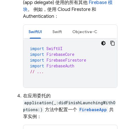
(app delegate) 使用的所有其他
Firebase 模
块
。 例如，使用
Cloud Firestore
和
Authentication
：
SwiftUI
Swift
Objective-C
import
SwiftUI
import
FirebaseCore
import
FirebaseFirestore
import
FirebaseAuth
// ...
在应用委托的
application(_:didFinishLaunchingWithO
ptions:)
方法中配置一个
FirebaseApp
共
享实例：