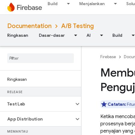
Build
Menjalankan
Solu
Documentation
A/B Testing
Ringkasan
Dasar-dasar
AI
Build
Firebase
Docum
Membu
Ringkasan
Penguj
RELEASE
Test Lab
Catatan:
Fitu
Ketika mencoba
App Distribution
prosesnya berj
penyajian yang
MEMANTAU