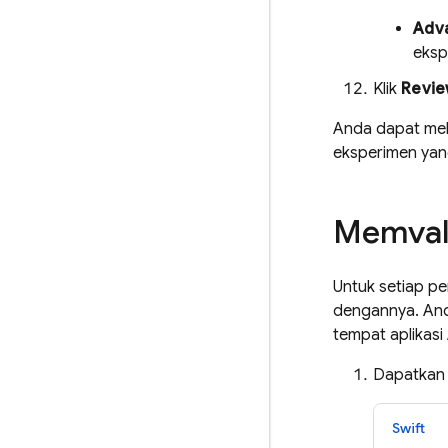
Adva
eksp
Klik
Revi
Anda dapat mel
eksperimen yang
Memvali
Untuk setiap p
dengannya. Anda
tempat aplikasi
Dapatkan
Swift