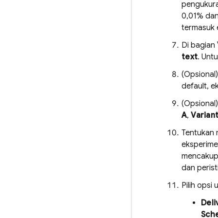
pengukura
0,01% dan
termasuk 
Di bagian
text
. Unt
(Opsional
default, e
(Opsional
A
,
Variant
Tentukan 
eksperime
mencakup t
dan peris
Pilih opsi
Deli
Sch