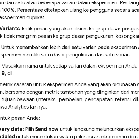
n dan satu atau beberapa varian dalam eksperimen. Rentang p
 100%. Persentase ditetapkan ulang ke pengguna secara aca
eksperimen duplikat.
Variants
, ketik pesan yang akan dikirim ke grup dasar pengu
uk tidak mengirim pesan ke grup dasar pengukuran, kosongkan
) Untuk menambahkan lebih dari satu varian pada eksperimen 
ksperimen memiliki satu dasar pengukuran dan satu varian.
) Masukkan nama untuk setiap varian dalam eksperimen And
 B
, dll.
metrik sasaran untuk eksperimen Anda yang akan digunakan s
n, bersama dengan metrik tambahan yang diinginkan dari men
ujuan bawaan (interaksi, pembelian, pendapatan, retensi, dll.
tiwa
Analytics
lainnya.
 untuk pesan Anda:
very date:
Pilih
Send now
untuk langsung meluncurkan eksper
eduled
untuk menentukan waktu peluncuran eksperimen di m