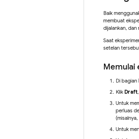
Baik menggun
membuat eksper
dijalankan, da
Saat eksperimen
setelan terseb
Memulai 
Di bagian
Klik
Draft
Untuk mem
perluas de
(misalnya,
Untuk men