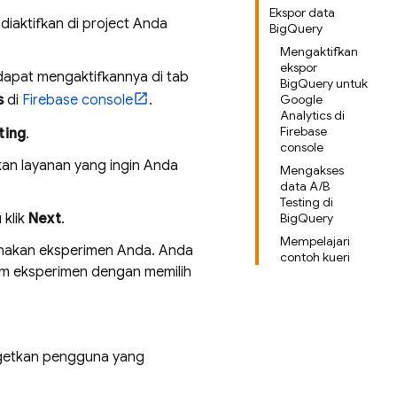
Ekspor data
diaktifkan di project Anda
BigQuery
Mengaktifkan
ekspor
apat mengaktifkannya di tab
BigQuery untuk
s
di
Firebase
console
.
Google
Analytics di
Firebase
ting
.
console
an layanan yang ingin Anda
Mengakses
data A/B
Testing di
 klik
Next
.
BigQuery
Mempelajari
gunakan eksperimen Anda. Anda
contoh kueri
m eksperimen dengan memilih
getkan pengguna yang