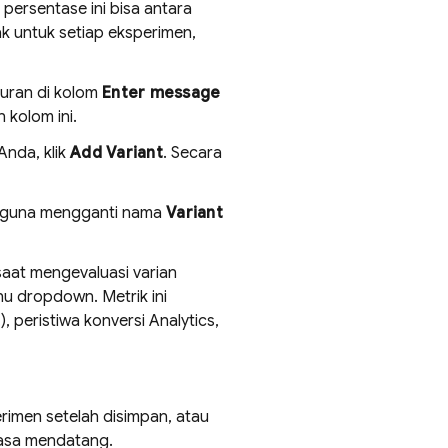
ersentase ini bisa antara
k untuk setiap eksperimen,
kuran di kolom
Enter message
 kolom ini.
Anda, klik
Add Variant
. Secara
a guna mengganti nama
Variant
aat mengevaluasi varian
u dropdown. Metrik ini
), peristiwa konversi
Analytics
,
imen setelah disimpan, atau
asa mendatang.