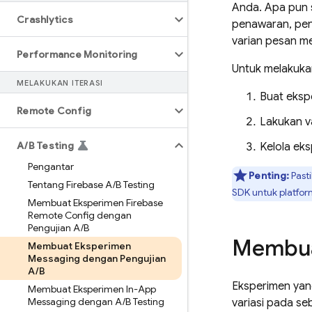
Anda. Apa pun 
Crashlytics
penawaran, pen
varian pesan me
Performance Monitoring
Untuk melakukan
MELAKUKAN ITERASI
Buat eksp
Remote Config
Lakukan va
A
/
B Testing
Kelola ek
Pengantar
Penting:
Past
Tentang Firebase A
/
B Testing
SDK untuk platfo
Membuat Eksperimen Firebase
Remote Config dengan
Pengujian A
/
B
Membua
Membuat Eksperimen
Messaging dengan Pengujian
A
/
B
Eksperimen yan
Membuat Eksperimen In-App
Messaging dengan A
/
B Testing
variasi pada se