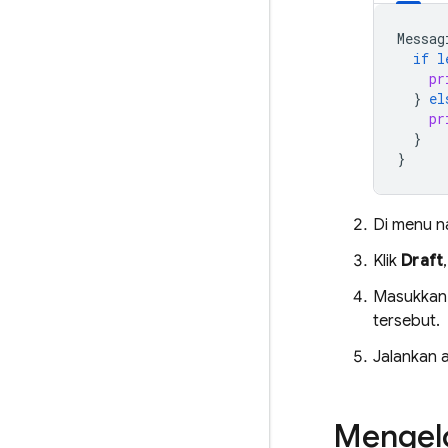
Messag
if
l
pr
}
el
pr
}
}
Di menu n
Klik
Draft
Masukkan
tersebut.
Jalankan a
Mengel