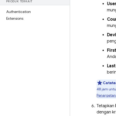
PRODUK TERKAIT
User
mung
Authentication
Extensions
Coun
mung
Devi
peng
Firs
And
Las
beri
Catata
48 jam untu
Penargeta
Tetapkan
dengan kr