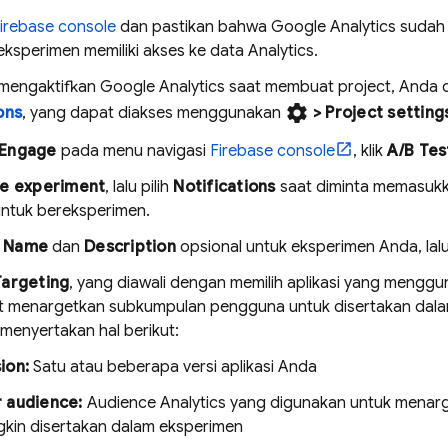
irebase
console
dan pastikan bahwa
Google Analytics
sudah 
eksperimen memiliki akses ke data
Analytics
.
k mengaktifkan
Google Analytics
saat membuat project, Anda d
settings
ons
, yang dapat diakses menggunakan
>
Project setting
Engage
pada menu navigasi
Firebase
console
, klik
A/B Tes
e experiment
, lalu pilih
Notifications
saat diminta memasukk
ntuk bereksperimen.
n
Name
dan
Description
opsional untuk eksperimen Anda, lalu
Targeting
, yang diawali dengan memilih aplikasi yang meng
t menargetkan subkumpulan pengguna untuk disertakan dala
menyertakan hal berikut:
ion:
Satu atau beberapa versi aplikasi Anda
 audience:
Audience
Analytics
yang digunakan untuk menar
kin disertakan dalam eksperimen