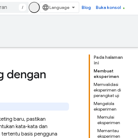
/
Blog
Buka konsol
Pada halaman
ini
g dengan
Membuat
eksperimen
Memvalidasi
eksperimen di
perangkat uji
Mengelola
eksperimen
Memulai
ting baru, pastikan
eksperimen
ntukan kata-kata dan
Memantau
 tertentu basis pengguna
eksperimen