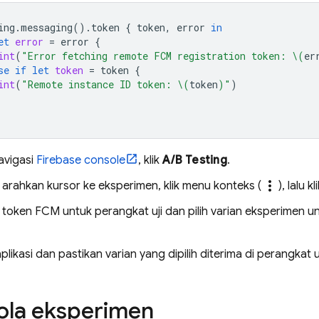
ing
.
messaging
().
token
{
token
,
error
in
et
error
=
error
{
int
(
"Error fetching remote FCM registration token: 
\(
er
se
if
let
token
=
token
{
int
(
"Remote instance ID token: 
\(
token
)
"
)
avigasi
Firebase
console
, klik
A/B Testing
.
more_vert
, arahkan kursor ke eksperimen, klik menu konteks (
), lalu kl
 token
FCM
untuk perangkat uji dan pilih varian eksperimen un
plikasi dan pastikan varian yang dipilih diterima di perangkat uj
ola eksperimen