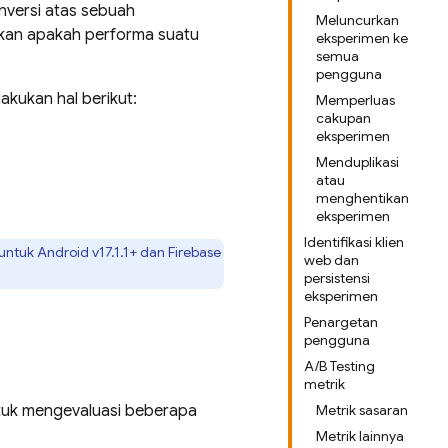
nversi atas sebuah
Meluncurkan
ukan apakah performa suatu
eksperimen ke
semua
pengguna
akukan hal berikut:
Memperluas
cakupan
eksperimen
Menduplikasi
atau
menghentikan
eksperimen
Identifikasi klien
untuk
Android
v17.1.1+ dan
Firebase
web dan
persistensi
eksperimen
Penargetan
pengguna
A/B Testing
metrik
tuk mengevaluasi beberapa
Metrik sasaran
Metrik lainnya