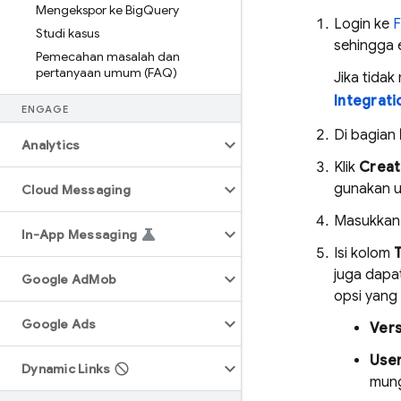
Mengekspor ke Big
Query
Login ke
F
Studi kasus
sehingga 
Pemecahan masalah dan
pertanyaan umum (FAQ)
Jika tida
Integrati
ENGAGE
Di bagian
Analytics
Klik
Creat
gunakan u
Cloud Messaging
Masukka
In-App Messaging
Isi kolom
juga dapa
Google Ad
Mob
opsi yang 
Google Ads
Vers
User
Dynamic Links
mung