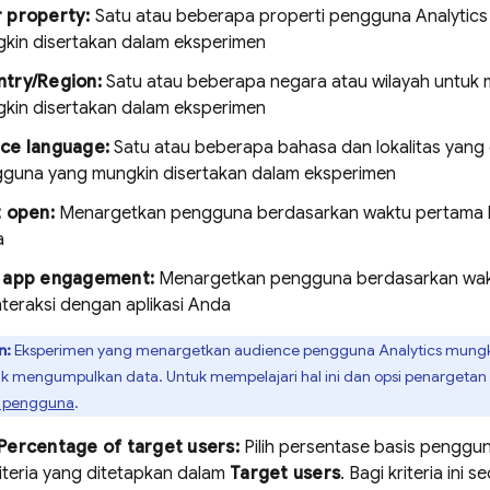
 property:
Satu atau beberapa properti pengguna
Analytics
kin disertakan dalam eksperimen
try/Region:
Satu atau beberapa negara atau wilayah untuk 
kin disertakan dalam eksperimen
ce language:
Satu atau beberapa bahasa dan lokalitas yang 
guna yang mungkin disertakan dalam eksperimen
t open:
Menargetkan pengguna berdasarkan waktu pertama ka
a
t app engagement:
Menargetkan pengguna berdasarkan waktu
nteraksi dengan aplikasi Anda
n:
Eksperimen yang menargetkan audience pengguna
Analytics
mungki
k mengumpulkan data. Untuk mempelajari hal ini dan opsi penargetan lai
n pengguna
.
Percentage of target users:
Pilih persentase basis penggun
iteria yang ditetapkan dalam
Target users
. Bagi kriteria ini