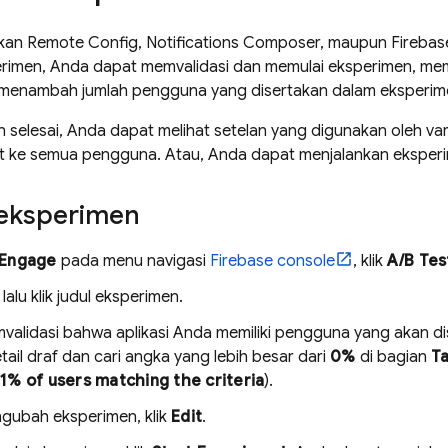
akan
Remote Config
, Notifications Composer, maupun
Firebas
imen, Anda dapat memvalidasi dan memulai eksperimen, me
n menambah jumlah pengguna yang disertakan dalam eksperim
 selesai, Anda dapat melihat setelan yang digunakan oleh va
ut ke semua pengguna. Atau, Anda dapat menjalankan eksperim
eksperimen
Engage
pada menu navigasi
Firebase
console
, klik
A/B Tes
, lalu klik judul eksperimen.
validasi bahwa aplikasi Anda memiliki pengguna yang akan d
tail draf dan cari angka yang lebih besar dari
0%
di bagian
Ta
1% of users matching the criteria
).
gubah eksperimen, klik
Edit
.