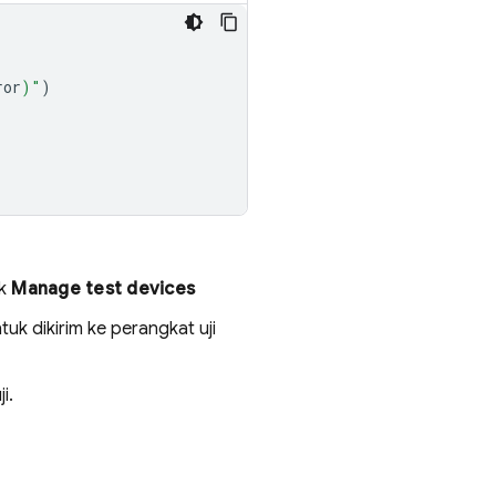
ror
)
"
)
ik
Manage test devices
tuk dikirim ke perangkat uji
i.