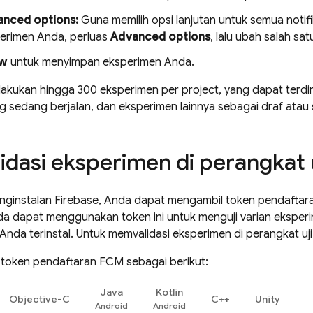
nced options:
Guna memilih opsi lanjutan untuk semua notif
erimen Anda, perluas
Advanced options
, lalu ubah salah sa
ew
untuk menyimpan eksperimen Anda.
akukan hingga 300 eksperimen per project, yang dapat terdir
 sedang berjalan, dan eksperimen lainnya sebagai draf atau s
dasi eksperimen di perangkat u
enginstalan Firebase, Anda dapat mengambil token pendafta
 dapat menggunakan token ini untuk menguji varian eksperim
 Anda terinstal. Untuk memvalidasi eksperimen di perangkat uji
 token pendaftaran
FCM
sebagai berikut:
Java
Kotlin
Objective-C
C++
Unity