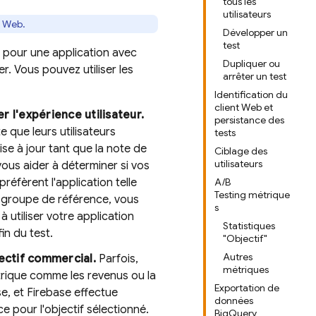
tous les
utilisateurs
t Web.
Développer un
test
pour une application avec
Dupliquer ou
r. Vous pouvez utiliser les
arrêter un test
Identification du
client Web et
 l'expérience utilisateur.
persistance des
 que leurs utilisateurs
tests
ise à jour tant que la note de
Ciblage des
utilisateurs
vous aider à déterminer si vos
préfèrent l'application telle
A/B
Testing métrique
un groupe de référence, vous
s
 utiliser votre application
Statistiques
n du test.
"Objectif"
Autres
jectif commercial.
Parfois,
métriques
rique comme les revenus ou la
Exportation de
se, et Firebase effectue
données
e pour l'objectif sélectionné.
BigQuery