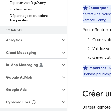
Exporter vers Big
Query
Remarque
: L
Études de cas
de test A/B. Nous
Dépannage et questions
Remote Config
.
fréquentes
Pour effectuer 
ÉCHANGER
Créez votr
Analytics
Validez vo
Cloud Messaging
Gérez votr
In-App Messaging
Important
:
A
Firebase
pour les 
Google Ad
Mob
Google Ads
Créer u
Dynamic Links
Un test
Remote