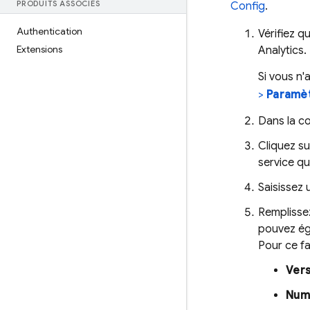
PRODUITS ASSOCIÉS
Config
.
Authentication
Vérifiez q
Extensions
Analytics
.
Si vous n'
>
Paramè
Dans la c
Cliquez s
service qu
Saisissez
Remplisse
pouvez éga
Pour ce fa
Vers
Numé