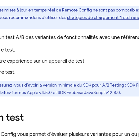
es mises à jour en temps réel de
Remote Config
ne sont pas compatibles
 vous recommandons d'utiliser des
stratégies de chargement "fetch and
un test A/B des variantes de fonctionnalités avec une référen
e test.
tre expérience sur un appareil de test.
e test.
ssurez-vous d'avoir la version minimale du SDK pour
A/B Testing
: SDK
F
plates-formes
Apple
v4.5.0 et SDK
Firebase
JavaScript
v12.8.0.
n test
 Config
vous permet d'évaluer plusieurs variantes pour un ou 