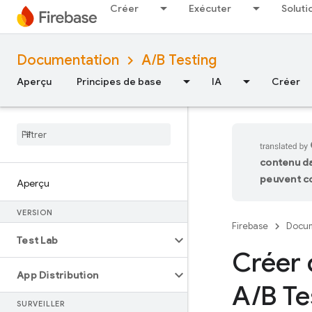
Créer
Exécuter
Soluti
Documentation
A/B Testing
Aperçu
Principes de base
IA
Créer
contenu da
peuvent co
Aperçu
VERSION
Firebase
Docum
Test Lab
Créer 
App Distribution
A
/
B Te
SURVEILLER