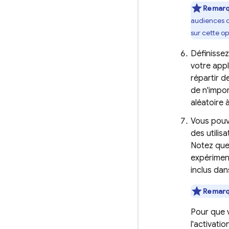
Remar
audiences d
sur cette op
Définissez
votre appl
répartir d
de n'impor
aléatoire 
Vous pouv
des utili
Notez qu
expérimen
inclus dan
Remar
Pour que v
l'activati