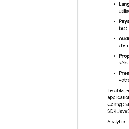
Lan
utili
Pays
test.
Audi
d'êtr
Prop
sélec
Prem
votr
Le ciblage
applicatio
Config
: S
SDK JavaSc
Analytics
d