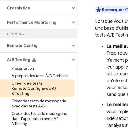
Crashlytics
Remarque
: C
Lorsque vous ut
Performance Monitoring
une base d'util
OPTIMISEZ
tests
A/B Testi
Remote Config
La meille
Trop souve
A
/
B Testing
n'aiment p
leur appli
Présentation
utilisateu
À propos des tests A
/
B Firebase
qu'elle es
Créer des tests
vous assur
Remote Config avec A
/
B Testing
sans que 
Créer des tests de messagerie
Le meille
avec des tests A
/
B
vous impl
Créez des tests de messagerie
fidélisati
dans l'application avec A
/
B Testing
l'analyse 