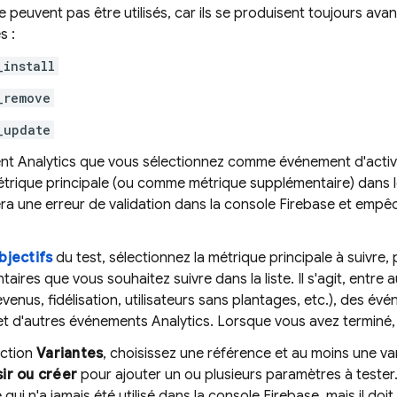
e peuvent pas être utilisés, car ils se produisent toujours avan
s :
_install
_remove
_update
ent
Analytics
que vous sélectionnez comme événement d'activati
rique principale (ou comme métrique supplémentaire) dans l
ra une erreur de validation dans la console Firebase et empê
bjectifs
du test, sélectionnez la métrique principale à suivre,
aires que vous souhaitez suivre dans la liste. Il s'agit, entre 
evenus, fidélisation, utilisateurs sans plantages, etc.), des é
t d'autres événements
Analytics
. Lorsque vous avez terminé,
ection
Variantes
, choisissez une référence et au moins une vari
ir ou créer
pour ajouter un ou plusieurs paramètres à tester
qui n'a jamais été utilisé dans la console
Firebase
, mais il do