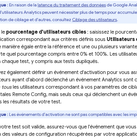
que
: En raison de la
latence du traitement des données
de
Google Anal
'utilisateurs
Analytics
peuvent nécessiter plus de temps pour accumuler
tion de ciblage et d'autres, consultez
Ciblage des utilisateurs
.
 le
pourcentage d'utilisateurs cibles
: saisissez le pourcent
ication correspondant aux critères définis sous
Utilisateurs 
e manière égale entre la référence et une ou plusieurs variantes
te quel pourcentage compris entre 0% et 100%. Les utilisate
à chaque test, y compris aux tests dupliqués.
ez également définir un événement d'activation pour vous as
sateurs ayant d'abord déclenché un événement
Analytics
sont c
e
tous
les utilisateurs correspondant à vos paramètres de cib
tales
Remote Config
, mais seuls ceux qui déclenchent un évé
s les résultats de votre test.
que
: Les événements d'activation ne sont pas compatibles avec les i
otre test soit valide, assurez-vous que l'événement que vous
on des valeurs de configuration récupérées par votre applicat