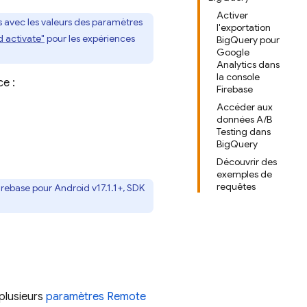
Activer
 avec les valeurs des paramètres
l'exportation
 activate"
pour les expériences
BigQuery pour
Google
Analytics dans
la console
ce :
Firebase
Accéder aux
données A/B
Testing dans
BigQuery
Découvrir des
exemples de
requêtes
irebase
pour
Android
v17.1.1+, SDK
plusieurs
paramètres
Remote