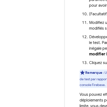
pour avoir
(Facultati
Modifiez u
modifiés s
Développ
le test. 
inégale pe
modifier 
Cliquez s
Remarque
: U
de test par rappor
console
Firebase
.
Vous pouvez eff
déploiements pe
limite, vous dev