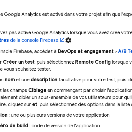
ue
Google Analytics
est activé dans votre projet afin que l'ex
avez pas activé
Google Analytics
lorsque vous avez créé votre 
settings
tres
de la console
Firebase
.
onsole
Firebase
, accédez à
DevOps et engagement
>
A/B T
ur
Créer un test
, puis sélectionnez
Remote Config
lorsque vo
e vous souhaitez tester.
 un
nom
et une
description
facultative pour votre test, puis c
z les champs
Ciblage
en commençant par choisir l'application 
lement cibler un sous-ensemble de vos utilisateurs pour qu'ils
ire, cliquez sur
et
, puis sélectionnez des options dans la liste 
ion
: une ou plusieurs versions de votre application
ro de build
: code de version de l'application