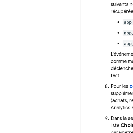
suivants n
récupérée
app
app
app
L'événem
comme mét
déclenche
test.
Pour les
o
supplément
(achats, r
Analytics
e
Dans la s
liste
Chois
paramètre 