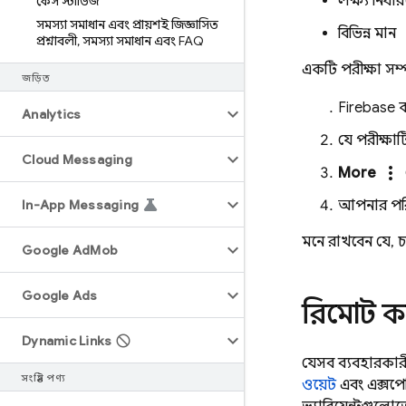
লক্ষ্য নির্ধ
কেস স্টাডিজ
সমস্যা সমাধান এবং প্রায়শই জিজ্ঞাসিত
বিভিন্ন মান
প্রশ্নাবলী
,
সমস্যা সমাধান এবং FAQ
একটি পরীক্ষা সম
জড়িত
Firebase
ক
Analytics
যে পরীক্ষা
Cloud Messaging
more_vert
More
In-App Messaging
আপনার পরি
মনে রাখবেন যে, 
Google Ad
Mob
Google Ads
রিমোট কন
Dynamic Links
যেসব ব্যবহারকারী
সংশ্লিষ্ট পণ্য
ওয়েট
এবং এক্সপে