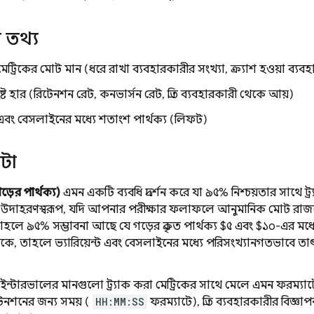
ত তথ্য
 মেট্রিকের মোট মান (ধরে রাখা ব্যবহারকারীর সংখ্যা, ক্র্যাশ হওয়া ব্যব
্দিষ্ট হার (রিটেনশন রেট, কনভার্সন রেট, প্রতি ব্যবহারকারী থেকে আয়)
্ট এবং বেসলাইনের মধ্যে শতাংশ পার্থক্য (লিফট)
টা
়ের পার্থক্য)
এমন একটি ব্যবধি প্রদর্শন করে যা ৯৫% নিশ্চয়তার সাথে ট্র্
 উদাহরণস্বরূপ, যদি আপনার পরীক্ষার ফলাফলে আনুমানিক মোট রাজস্
 তাহলে ৯৫% সম্ভাবনা আছে যে গড়ের প্রকৃত পার্থক্য $৫ এবং $১০-এর মধ
 থাকে, তাহলে ভ্যারিয়েন্ট এবং বেসলাইনের মধ্যে পরিসংখ্যানগতভাবে তাৎপ
ন্টারভালের মানগুলো ট্র্যাক করা মেট্রিকের সাথে মেলে এমন ফরম্যাটে প্
েনশনের জন্য সময় (
HH:MM:SS
ফরম্যাটে), প্রতি ব্যবহারকারীর বিজ্