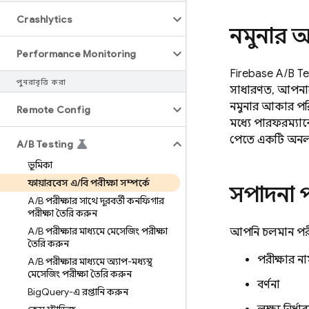
Crashlytics
নমুনার 
Performance Monitoring
Firebase A/B Te
পুনরাবৃত্তি করা
সাধারণত, আপনার 
নমুনার আকার পরিস
Remote Config
মধ্যে পারফরম্যান্
পেতে একটি অনলা
A
/
B Testing
ভূমিকা
ফায়ারবেস এ
/
বি পরীক্ষা সম্পর্কে
সম্পাদনা 
A
/
B পরীক্ষার সাথে দূরবর্তী কনফিগার
পরীক্ষা তৈরি করুন
A
/
B পরীক্ষার মাধ্যমে মেসেজিং পরীক্ষা
আপনি চলমান পরীক্
তৈরি করুন
পরীক্ষার ন
A
/
B পরীক্ষার মাধ্যমে অ্যাপ-মধ্যস্থ
মেসেজিং পরীক্ষা তৈরি করুন
বর্ণনা
Big
Query-এ রপ্তানি করুন