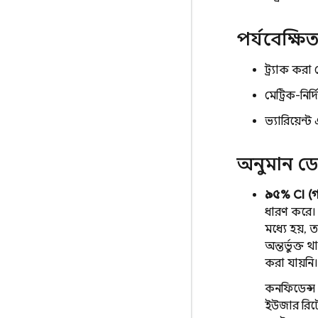
পর্যবেক্ষি
ট্র্যাক করা
মেট্রিক-নির
ভ্যারিয়েন
অনুমান ডে
৯৫% CI (গড
ধারণ করে।
মধ্যে হয়,
অন্তর্ভুক্ত
করা যায়নি।
কনফিডেন্স ই
ইউজার রিট