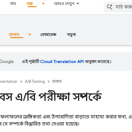
দাম
ডক্স
আরও দেখুন
চালান
রেফারেন্স
নমুনা
এই পৃষ্ঠাটি
Cloud Translation API
অনুবাদ করেছে।
entation
A/B Testing
চালান
বেস এ
/
বি পরীক্ষা সম্পর্কে
লাফলের প্রাসঙ্গিকতা এবং উপযোগিতা বাড়াতে সাহায্য করার জন্য, এই 
ে সম্পর্কে বিস্তারিত তথ্য দেওয়া হয়েছে।