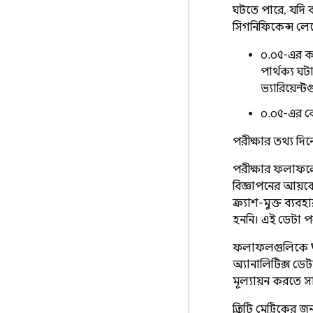
ঘটতে পারে, যদি ব
সিগনিফিকেন্স লে
০.০৫-এর কম
পার্থক্য ঘ
ভ্যারিয়েন্
০.০৫-এর বেশ
পরীক্ষার তথ্য দিন
পরীক্ষার ফলাফলের 
বিজ্ঞাপনের আয়কে 
ক্র্যাশ-মুক্ত ব্য
হননি। এই ডেটা পর
ফলাফলগুলিকে
অ্যানালিটিক্স ড
মূল্যায়ন করতে স
প্রতিটি মেট্রিকের জ