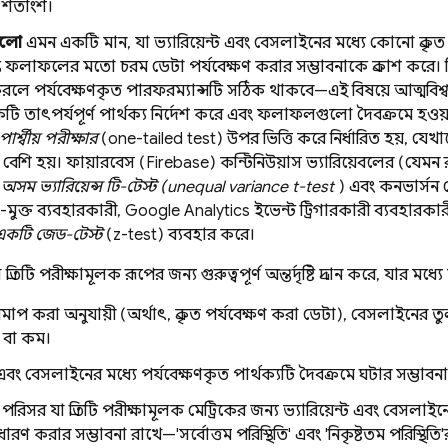
য শতাংশ।
হলো
এমন একটি মান, যা ভ্যারিয়েন্ট এবং বেসলাইনের মধ্যে কোনো প্রকৃত 
্রাপ্ত ফলাফলের মতো চরম ডেটা পর্যবেক্ষণ করার সম্ভাবনাকে প্রকাশ করে।
ি করলে পর্যবেক্ষণকৃত পারফরম্যান্সটি সঠিক থাকবে—এই বিষয়ে আত্মবিশ
ি তাৎপর্যপূর্ণ পার্থক্য নির্দেশ করে এবং ফলাফলগুলো দৈবক্রমে হওয়
র্শ্বীয় পরীক্ষার
(one-tailed test) উপর ভিত্তি করে নির্ধারিত হয়, যেখা
ে বেশি হয়। ফায়ারবেস (Firebase) কন্টিনিউয়াস ভ্যারিয়েবলের (যেমন
ি
অসম ভ্যারিয়েন্স টি-টেস্ট (unequal variance t-test
) এবং কনভার্সন 
শ-মুক্ত ব্যবহারকারী,
Google Analytics
ইভেন্ট ট্রিগারকারী ব্যবহারকা
একটি জেড-টেস্ট
(z-test) ব্যবহার করে।
িটি পরীক্ষামূলক রূপের জন্য গুরুত্বপূর্ণ অন্তর্দৃষ্টি প্রদান করে, যার মধ্যে অ
াপ করা অনুযায়ী (অর্থাৎ, প্রকৃত পর্যবেক্ষণ করা ডেটা), বেসলাইনের তুলন
 বা কম।
ট এবং বেসলাইনের মধ্যে পর্যবেক্ষণকৃত পার্থক্যটি দৈবক্রমে ঘটার সম্ভাবনা
িসর যা প্রতিটি পরীক্ষামূলক মেট্রিকের জন্য ভ্যারিয়েন্ট এবং বেসলাইনের
ধারণ করার সম্ভাবনা রাখে—'সর্বোত্তম পরিস্থিতি' এবং 'নিকৃষ্টতম পরিস্থিতি