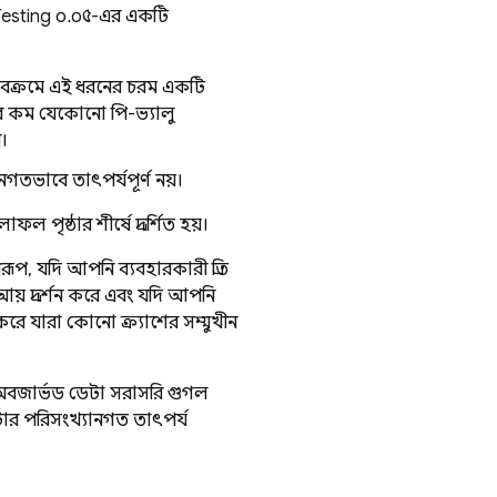
Testing
০.০৫-এর একটি
 দৈবক্রমে এই ধরনের চরম একটি
-এর কম যেকোনো পি-ভ্যালু
ে।
ানগতভাবে তাৎপর্যপূর্ণ নয়।
পৃষ্ঠার শীর্ষে প্রদর্শিত হয়।
বরূপ, যদি আপনি ব্যবহারকারী প্রতি
আয় প্রদর্শন করে এবং যদি আপনি
করে যারা কোনো ক্র্যাশের সম্মুখীন
অবজার্ভড ডেটা সরাসরি গুগল
ার পরিসংখ্যানগত তাৎপর্য