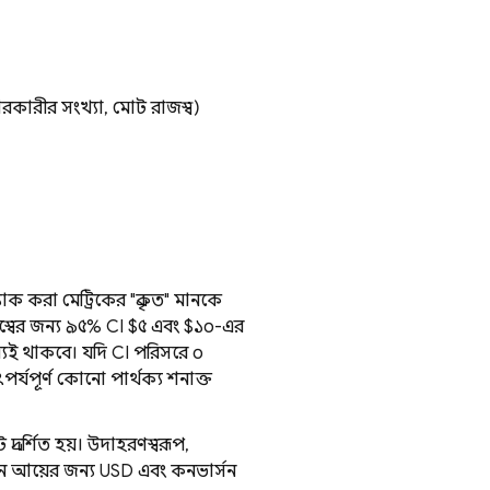
হারকারীর সংখ্যা, মোট রাজস্ব)
যাক করা মেট্রিকের "প্রকৃত" মানকে
বের জন্য ৯৫% CI $৫ এবং $১০-এর
্যেই থাকবে। যদি CI পরিসরে ০
র্যপূর্ণ কোনো পার্থক্য শনাক্ত
রদর্শিত হয়। উদাহরণস্বরূপ,
ঞাপন আয়ের জন্য USD এবং কনভার্সন