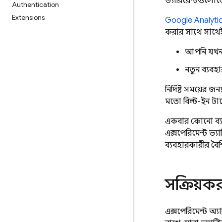
ভ্যারিয়েন্টগুলোত
Authentication
Extensions
Google Analyti
করার সাথে সাথেই
আপনি যখন ন
নতুন ব্যবহা
নির্দিষ্ট সময়ের জ
মতো বিল্ট-ইন টা
একবার কোনো ব্যবহ
এক্সপেরিমেন্ট ভ্য
ব্যবহারকারীর বৈশি
সক্রিয়ক
এক্সপেরিমেন্ট অ্য