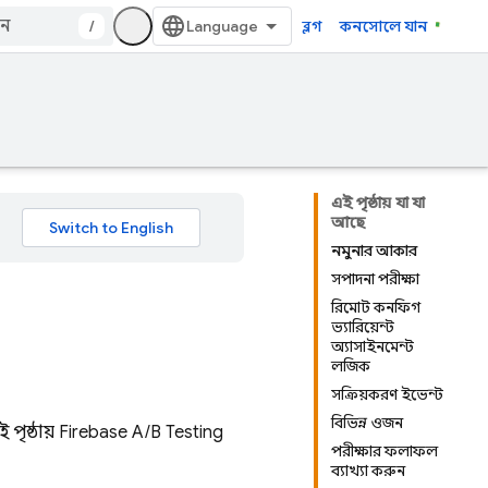
/
ব্লগ
কনসোলে যান
এই পৃষ্ঠায় যা যা
আছে
নমুনার আকার
সম্পাদনা পরীক্ষা
রিমোট কনফিগ
ভ্যারিয়েন্ট
অ্যাসাইনমেন্ট
লজিক
সক্রিয়করণ ইভেন্ট
বিভিন্ন ওজন
পৃষ্ঠায়
Firebase A/B Testing
পরীক্ষার ফলাফল
ব্যাখ্যা করুন