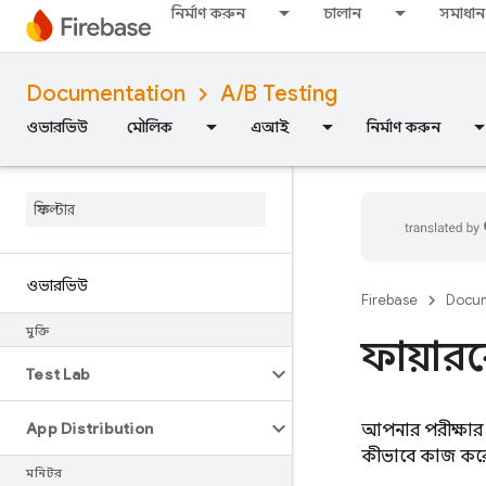
নির্মাণ করুন
চালান
সমাধান
Documentation
A/B Testing
ওভারভিউ
মৌলিক
এআই
নির্মাণ করুন
ওভারভিউ
Firebase
Docum
মুক্তি
ফায়ার
Test Lab
App Distribution
আপনার পরীক্ষার ফ
কীভাবে কাজ করে স
মনিটর