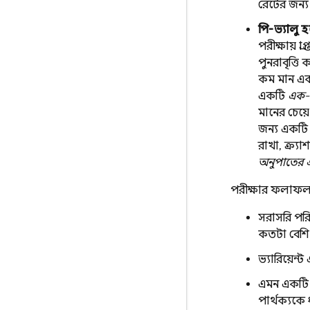
রেটের জন্
পি-ভ্যালু 
পরীক্ষায় প
পুনরাবৃত্ত
কম মান একট
একটি
এক-পা
মানের চেয়
জন্য একট
রাখা, ক্র্যা
অনুপাতের 
পরীক্ষার ফলাফল প্রত
সরাসরি পরিম
কতটা বেশি
ভ্যারিয়েন্
এমন একটি পর
পার্থক্যকে 