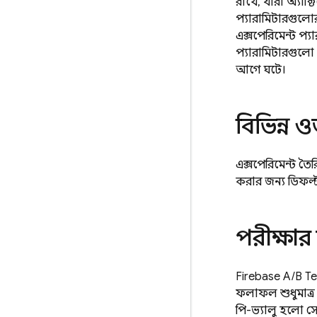
রাখে, যারা অ্যাক্
প্যারামিটারগুলোর
এক্সপেরিমেন্ট প্য
প্যারামিটারগুলো 
আগে ঘটে।
বিভিন্ন 
এক্সপেরিমেন্ট তৈর
করার জন্য ডিফল্ট 
পরীক্ষার
Firebase A/B Te
ফলাফল শুধুমাত্র
পি-ভ্যালু হলো সেই