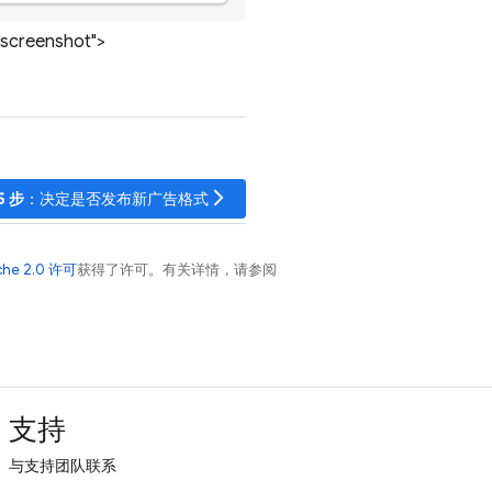
reenshot">
arrow_forward_ios
5 步
：决定是否发布新广告格式
che 2.0 许可
获得了许可。有关详情，请参阅
支持
与支持团队联系