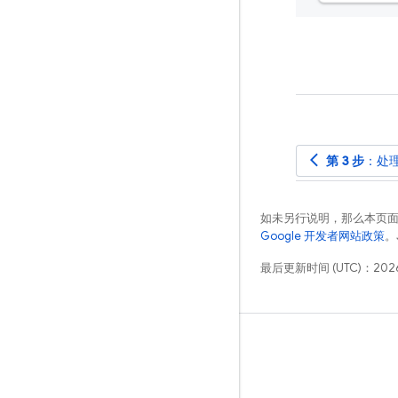
arrow_back_ios
第 3 步
：处
如未另行说明，那么本页
Google 开发者网站政策
。
最后更新时间 (UTC)：2026
学习
指南