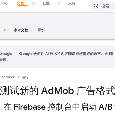
价格
文档
社区
支持
参考文档
示例
Google 会使用 AI 技术将内容翻译成您偏好的语言。AI 翻
错误。
entation
运行
测试新的 Ad
Mob 广告格
步：在
Firebase
控制台中启动 A
/
B