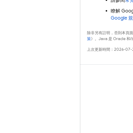
請參閱
常
瞭解 Go
Googl
除非另有註明，否則本頁
策
》。Java 是 Oracl
上次更新時間：2026-07-
瞭解詳情
指南
參考資料
範例
程式庫
GitHub