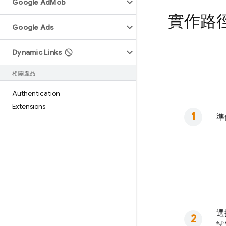
Google Ad
Mob
實作路
Google Ads
Dynamic Links
相關產品
Authentication
Extensions
準
選
試