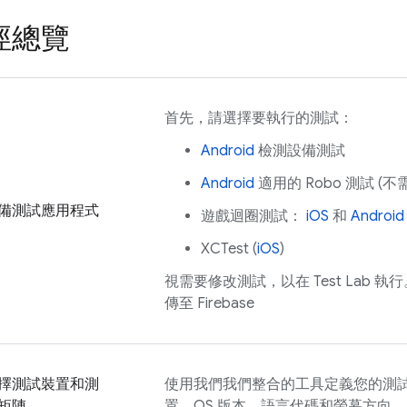
徑總覽
首先，請選擇要執行的測試：
Android
檢測設備測試
Android
適用的 Robo 測試 (
備測試應用程式
遊戲迴圈測試：
iOS
和
Android
XCTest (
iOS
)
視需要修改測試，以在
Test Lab
執行
傳至 Firebase
擇測試裝置和測
使用我們我們整合的工具定義您的測試
矩陣
置、OS 版本、語言代碼和螢幕方向。