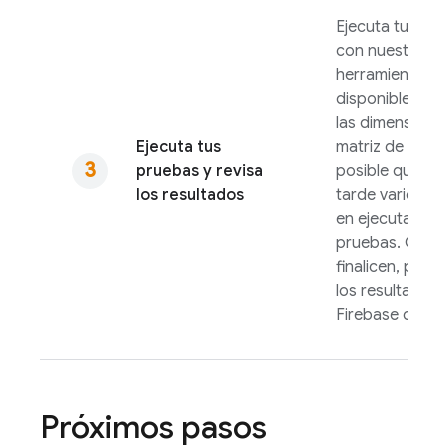
Ejecuta tu pru
con nuestras
herramientas
disponibles. S
las dimensione
Ejecuta tus
matriz de prue
pruebas y revisa
posible que
Te
los resultados
tarde varios m
en ejecutar las
pruebas. Cuan
finalicen, podr
los resultados 
Firebase
conso
Próximos pasos