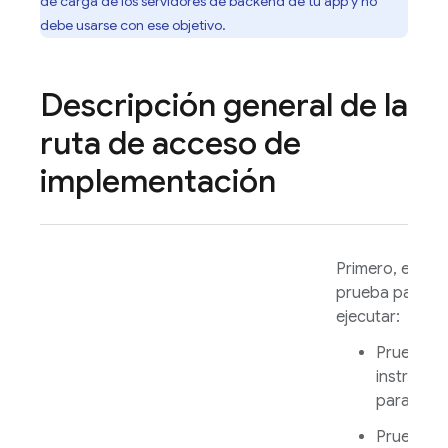
de carga de los servidores de backend de tu app y no
debe usarse con ese objetivo.
Descripción general de la
ruta de acceso de
implementación
Primero, elige 
prueba para
ejecutar:
Prueba d
instrumen
para
Andr
Prueba R