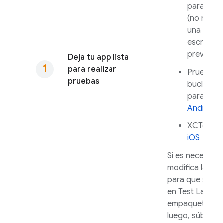
para
Andr
(no requi
una prue
escrita
previamen
Deja tu app lista
para realizar
Prueba d
pruebas
bucle de 
para
iOS
Android
XCTest p
iOS
Si es necesario
modifica la pr
para que se ej
en
Test Lab
. C
empaqueta tu a
luego, súbela a