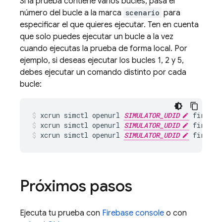
Si la prueba contiene varios bucles, pasa el
número del bucle a la marca
scenario
para
especificar el que quieres ejecutar. Ten en cuenta
que solo puedes ejecutar un bucle a la vez
cuando ejecutas la prueba de forma local. Por
ejemplo, si deseas ejecutar los bucles 1, 2 y 5,
debes ejecutar un comando distinto por cada
bucle:
xcrun simctl openurl 
SIMULATOR_UDID
 firebas
xcrun simctl openurl 
SIMULATOR_UDID
 firebas
xcrun simctl openurl 
SIMULATOR_UDID
 firebas
Próximos pasos
Ejecuta tu prueba con
Firebase
console
o con