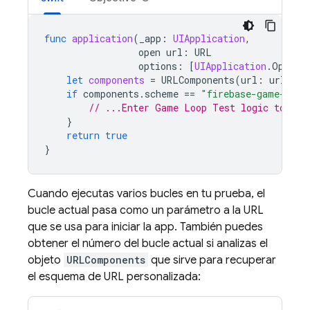
func
application
(
_app
:
UIApplication
,
open
url
:
URL
options
:
[
UIApplication
.
OpenUR
let
components
=
URLComponents
(
url
:
url
,
re
if
components
.
scheme
==
"firebase-game-loop
// ...Enter Game Loop Test logic to ove
}
return
true
}
Cuando ejecutas varios bucles en tu prueba, el
bucle actual pasa como un parámetro a la URL
que se usa para iniciar la app. También puedes
obtener el número del bucle actual si analizas el
objeto
URLComponents
que sirve para recuperar
el esquema de URL personalizada: