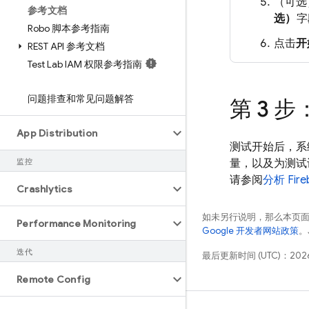
（可选
参考文档
选）
字
Robo 脚本参考指南
点击
开
REST API 参考文档
Test Lab IAM 权限参考指南
问题排查和常见问题解答
第 3 
App Distribution
测试开始后，系
监控
量，以及为测试
请参阅
分析
Fire
Crashlytics
如未另行说明，那么本页
Performance Monitoring
Google 开发者网站政策
。
迭代
最后更新时间 (UTC)：2026
Remote Config