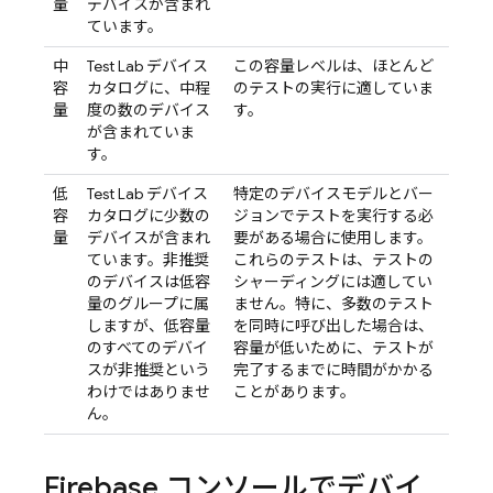
量
デバイスが含まれ
ています。
中
Test Lab
デバイス
この容量レベルは、ほとんど
容
カタログに、中程
のテストの実行に適していま
量
度の数のデバイス
す。
が含まれていま
す。
低
Test Lab
デバイス
特定のデバイスモデルとバー
容
カタログに少数の
ジョンでテストを実行する必
量
デバイスが含まれ
要がある場合に使用します。
ています。非推奨
これらのテストは、テストの
のデバイスは低容
シャーディングには適してい
量のグループに属
ません。特に、多数のテスト
しますが、低容量
を同時に呼び出した場合は、
のすべてのデバイ
容量が低いために、テストが
スが非推奨という
完了するまでに時間がかかる
わけではありませ
ことがあります。
ん。
Firebase
コンソールでデバイ