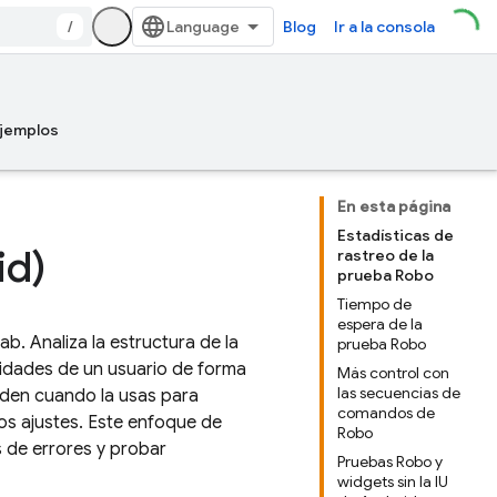
/
Blog
Ir a la consola
jemplos
En esta página
Estadísticas de
id)
rastreo de la
prueba Robo
Tiempo de
espera de la
Lab
. Analiza la estructura de la
prueba Robo
ividades de un usuario de forma
Más control con
las secuencias de
rden cuando la usas para
comandos de
os ajustes. Este enfoque de
Robo
s de errores y probar
Pruebas Robo y
widgets sin la IU