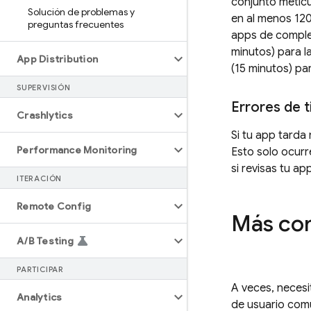
conjunto meticu
Solución de problemas y
en al menos 120
preguntas frecuentes
apps de comple
minutos) para l
App Distribution
(15 minutos) pa
SUPERVISIÓN
Errores de t
Crashlytics
Si tu app tarda
Performance Monitoring
Esto solo ocurr
si revisas tu ap
ITERACIÓN
Remote Config
Más con
A
/
B Testing
PARTICIPAR
A veces, necesi
Analytics
de usuario comú