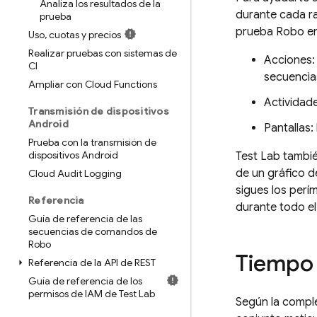
Analiza los resultados de la
durante cada r
prueba
prueba Robo en 
Uso
,
cuotas y precios
Realizar pruebas con sistemas de
Acciones: 
CI
secuencia
Ampliar con Cloud Functions
Actividade
Transmisión de dispositivos
Android
Pantallas:
Prueba con la transmisión de
dispositivos Android
Test Lab
tambié
de un gráfico d
Cloud Audit Logging
sigues los perí
Referencia
durante todo el
Guía de referencia de las
secuencias de comandos de
Robo
Tiempo 
Referencia de la API de REST
Guía de referencia de los
permisos de IAM de Test Lab
Según la comple