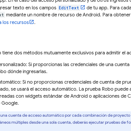
p. En el caso del acceso personalizado y de otros ingresos d
resar texto en los campos
EditText
de tu app. Para cada 
xt
mediante un nombre de recurso de Android. Para obtener 
 los recursos
.
 tiene dos métodos mutuamente exclusivos para admitir el a
sonalizado: Si proporcionas las credenciales de una cuenta d
bo dónde ingresarlas.
tomático: Si no proporcionas credenciales de cuenta de pru
zado, se usará el acceso automático. La prueba Robo puede
creadas con widgets estándar de Android o aplicaciones de
 Google.
 una cuenta de acceso automático por cada combinación de proyecto y 
táneos múltiples desde una sola cuenta, deberás ejecutar pruebas de fo