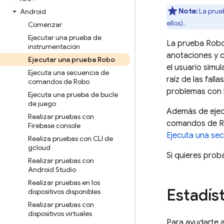
Nota:
La prue
Android
ellos).
Comenzar
Ejecutar una prueba de
La prueba Robo 
instrumentación
anotaciones y c
Ejecutar una prueba Robo
el usuario simu
Ejecuta una secuencia de
raíz de las fal
comandos de Robo
problemas con l
Ejecuta una prueba de bucle
de juego
Además de ejec
Realizar pruebas con
comandos de Ro
Firebase console
Ejecuta una se
Realiza pruebas con CLI de
gcloud
Si quieres prob
Realizar pruebas con
Android Studio
Realizar pruebas en los
Estadís
dispositivos disponibles
Realizar pruebas con
dispositivos virtuales
Para ayudarte a