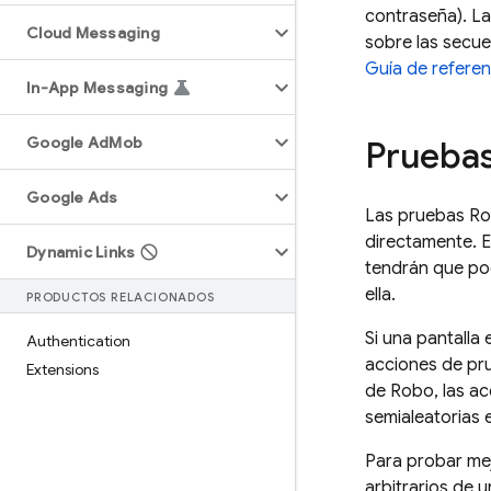
contraseña). L
Cloud Messaging
sobre las secu
Guía de refere
In-App Messaging
Google Ad
Mob
Pruebas
Google Ads
Las pruebas Rob
directamente. E
Dynamic Links
tendrán que pod
ella.
PRODUCTOS RELACIONADOS
Si una pantalla
Authentication
acciones de pru
Extensions
de Robo, las ac
semialeatorias e
Para probar mej
arbitrarios de 