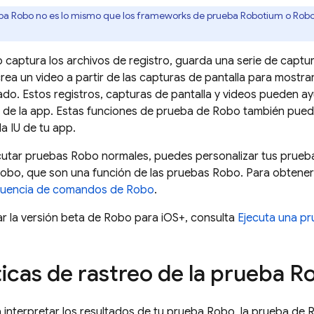
ba Robo no es lo mismo que los frameworks de prueba Robotium o Robol
captura los archivos de registro, guarda una serie de captur
rea un video a partir de las capturas de pantalla para mostra
lado. Estos registros, capturas de pantalla y videos pueden a
las de la app. Estas funciones de prueba de Robo también pue
a IU de tu app.
utar pruebas Robo normales, puedes personalizar tus prueb
bo, que son una función de las pruebas Robo. Para obtener
cuencia de comandos de Robo
.
ar la versión beta de Robo para iOS+, consulta
Ejecuta una p
ticas de rastreo de la prueba R
 interpretar los resultados de tu prueba Robo, la prueba de 