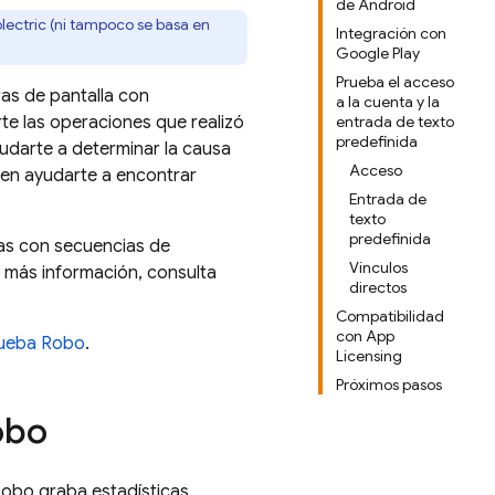
de Android
ectric (ni tampoco se basa en
Integración con
Google Play
Prueba el acceso
as de pantalla con
a la cuenta y la
rte las operaciones que realizó
entrada de texto
predefinida
yudarte a determinar la causa
Acceso
den ayudarte a encontrar
Entrada de
texto
predefinida
as con secuencias de
Vínculos
 más información, consulta
directos
Compatibilidad
con App
rueba Robo
.
Licensing
Próximos pasos
obo
Robo graba estadísticas