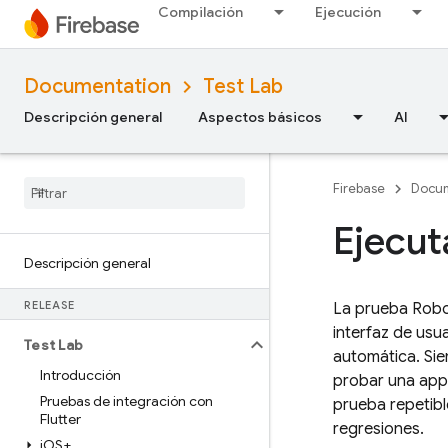
Compilación
Ejecución
Documentation
Test Lab
Descripción general
Aspectos básicos
AI
Firebase
Docum
Ejecut
Descripción general
RELEASE
La prueba Robo
interfaz de usu
Test Lab
automática. Sie
Introducción
probar una app 
Pruebas de integración con
prueba repetibl
Flutter
regresiones.
i
OS+