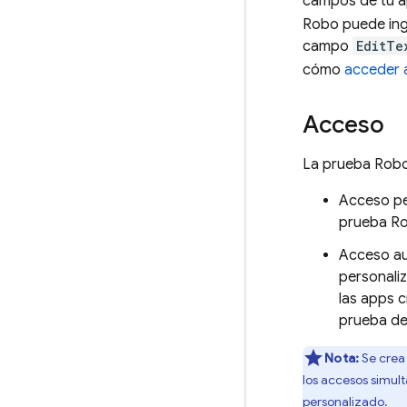
campos de tu ap
Robo puede ing
campo
EditTe
cómo
acceder a
Acceso
La prueba Robo
Acceso per
prueba Ro
Acceso au
personali
las apps 
prueba de
Nota:
Se crea
los accesos simul
personalizado.