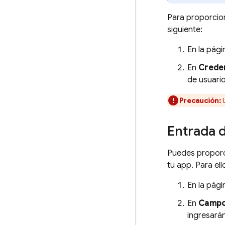
Para proporcion
siguiente:
En la pág
En
Creden
de usuario
Precaución:
U
Entrada d
Puedes proporc
tu app. Para ell
En la pág
En
Campos
ingresará