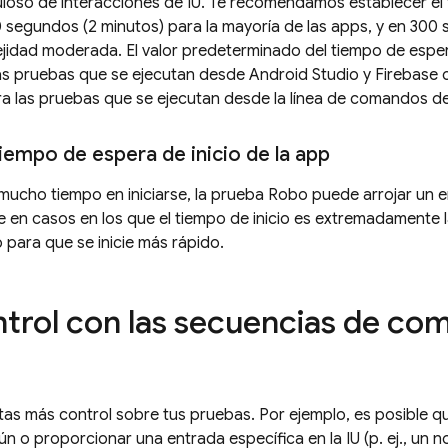
loso de interacciones de IU. Te recomendamos establecer el
 segundos (2 minutos) para la mayoría de las apps, y en 300 
jidad moderada. El valor predeterminado del tiempo de espe
as pruebas que se ejecutan desde Android Studio y
Firebase
c
ra las pruebas que se ejecutan desde la línea de comandos d
iempo de espera de inicio de la app
 mucho tiempo en iniciarse, la prueba Robo puede arrojar un er
e en casos en los que el tiempo de inicio es extremadamente 
p para que se inicie más rápido.
trol con las secuencias de c
tas más control sobre tus pruebas. Por ejemplo, es posible q
n o proporcionar una entrada específica en la IU (p. ej., un 