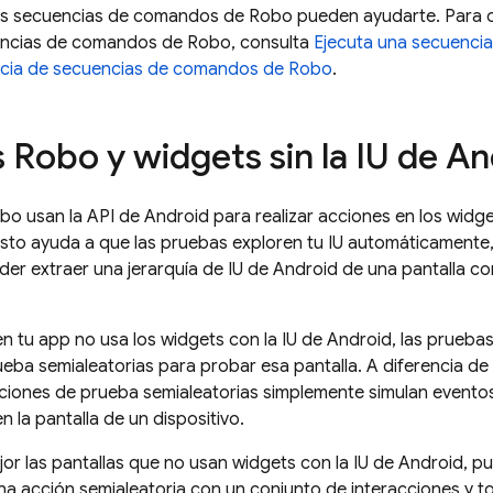
as secuencias de comandos de Robo pueden ayudarte. Para 
encias de comandos de Robo, consulta
Ejecuta una secuenc
ncia de secuencias de comandos de Robo
.
 Robo y widgets sin la IU de An
o usan la API de Android para realizar acciones en los widge
sto ayuda a que las pruebas exploren tu IU automáticamente,
er extraer una jerarquía de IU de Android de una pantalla con
 en tu app no usa los widgets con la IU de Android, las prueb
eba semialeatorias para probar esa pantalla. A diferencia d
ciones de prueba semialeatorias simplemente simulan evento
n la pantalla de un dispositivo.
or las pantallas que no usan widgets con la IU de Android, 
una acción semialeatoria con un conjunto de interacciones y t