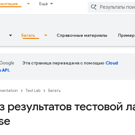
ентация
Ещё
Бегать
Справочные материалы
Пример
Эта страница переведена с помощью
Cloud
n API
.
entation
Test Lab
Бегать
з результатов тестовой 
se