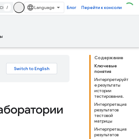
/
Блог
Перейти к консоли
ы
Содержание
Ключевые
понятия
Интерпретируйт
е результаты
истории
тестирования.
Интерпретация
лаборатории
результатов
тестовой
матрицы
Интерпретация
результатов