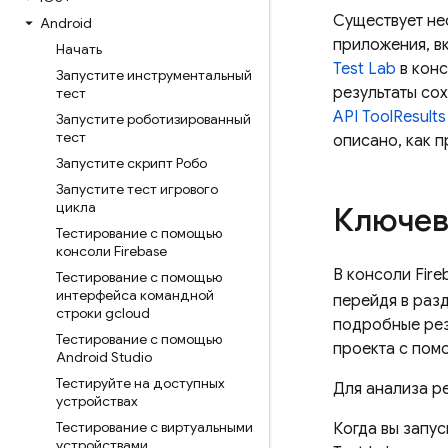
Существует не
Android
приложения, в
Начать
Test Lab
в кон
Запустите инструментальный
результаты сох
тест
API ToolResults
Запустите роботизированный
тест
описано, как п
Запустите скрипт Робо
Запустите тест игрового
цикла
Ключев
Тестирование с помощью
консоли Firebase
В консоли
Fire
Тестирование с помощью
интерфейса командной
перейдя в раз
строки gcloud
подробные рез
Тестирование с помощью
проекта с по
Android Studio
Тестируйте на доступных
Для анализа ре
устройствах
Тестирование с виртуальными
Когда вы запус
устройствами