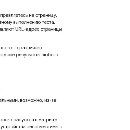
правляетесь на страницу,
етному выполнению теста,
авляют URL-адрес страницы
коло того различных
зможные результаты любого
.
ельными, возможно, из-за
товых запусков в матрице
 устройства несовместимы с