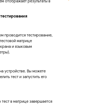
ем отображает результаты в
 тестирования
ром проводится тестирование,
 тестовой матрице
экрана и языковым
етры).
на устройстве. Вы можете
лить тест и запустить его
о тест в матрице завершается