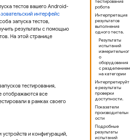
тестирования
уска тестов вашего Android-
робота
ьзовательский интерфейс
Интерпретация
результатов
соба запуска тестов,
выполнения
изучить результаты с помощью
одного теста.
ов. На этой странице
Результаты
испытаний
измерительног
о
оборудования
с разделением
на категории
Интерпретируйт
запусков тестирования,
е результаты
проверки
це отображаются все
доступности.
естировали в рамках своего
Показатели
производительн
ости
Подробные
результаты
и устройств и конфигураций,
испытаний