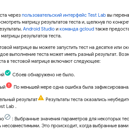
еста через
пользовательский интерфейс
Test Lab
вы перена
смотреть матрицу результатов теста и, щелкнув по конкр
езультаты.
Android Studio
и
команда gcloud
также предост
 матрицы результатов теста.
товой матрице вы можете запустить тест на десятке или о
ждое выполнение теста может иметь разный результат. Во
ста в тестовой матрице включают следующее:
ий
Сбоев обнаружено не было.
ный
По меньшей мере одна ошибка была зафиксирована
ельный результат
Результаты теста оказались неубедит
est Lab
.
но
: Выбранные значения параметров для некоторых тес
ь несовместимыми. Это происходит, когда выбранные вами