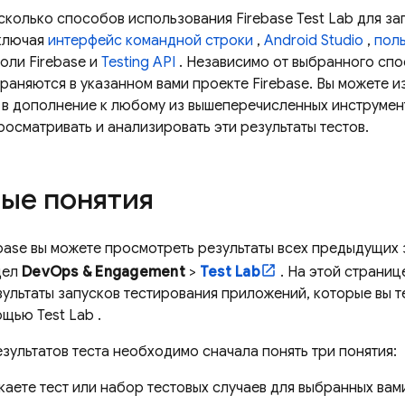
сколько способов использования
Firebase Test Lab
для зап
ключая
интерфейс командной строки
,
Android Studio
,
пол
соли
Firebase
и
Testing API
. Независимо от выбранного спо
раняются в указанном вами проекте Firebase. Вы можете 
в дополнение к любому из вышеперечисленных инструмент
росматривать и анализировать эти результаты тестов.
ые понятия
base
вы можете просмотреть результаты всех предыдущих 
дел
DevOps & Engagement
>
Test Lab
. На этой страни
ультаты запусков тестирования приложений, которые вы т
мощью
Test Lab
.
зультатов теста необходимо сначала понять три понятия:
каете тест или набор тестовых случаев для выбранных вам