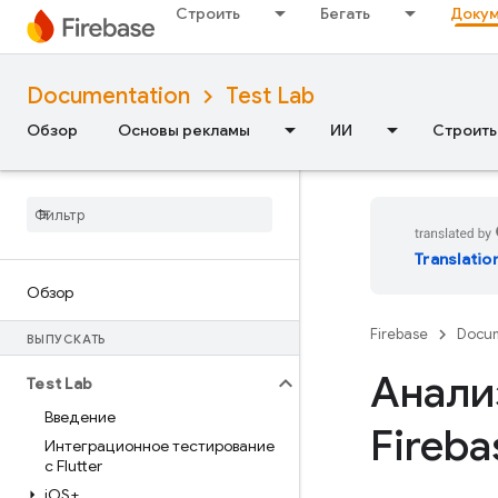
Строить
Бегать
Докум
Documentation
Test Lab
Обзор
Основы рекламы
ИИ
Строить
Translatio
Обзор
Firebase
Docum
ВЫПУСКАТЬ
Анали
Test Lab
Введение
Fireba
Интеграционное тестирование
с Flutter
i
OS+