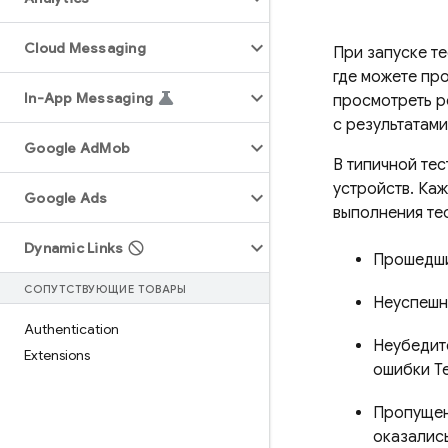
Cloud Messaging
При запуске т
где можете про
In-App Messaging
просмотреть р
с результатами
Google Ad
Mob
В типичной тес
устройств. Ка
Google Ads
выполнения те
Dynamic Links
Прошедш
СОПУТСТВУЮЩИЕ ТОВАРЫ
Неуспеш
Authentication
Неубедит
Extensions
ошибки
T
Пропуще
оказалис