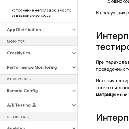
с ошибкой
Устранение неполадок и часто
В следующих р
задаваемые вопросы
App Distribution
Интерп
МОНИТОР
тестир
Crashlytics
При переходе 
Performance Monitoring
проведенных т
ИТЕРИРОВАТЬ
История тести
только пять п
Remote Config
матрицы»
вниз
A
/
B Testing
Интерп
ПРИВЛЕКАТЬ
Analytics