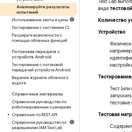
Test Lab
выполн
Анализируйте результаты
виде
тестово
испытаний
Использование
,
квоты и цены
Количество у
Тестирование с системами CI
Устройство
Расширьте возможности с
помощью облачных функций
Физическо
например,
Потоковая передача с
устройств Android
идентифи
Тестирование с потоковой
настройка
передачей устройств Android
Тестирование,
Ведение журнала облачного
аудита
Тест (или
Справочные материалы
запускать
Справочное руководство по
тестовые 
роботизированным сценариям
Тестовая мат
Справочник по REST API
Справочное руководство по
Содержит 
разрешениям IAM Test Lab