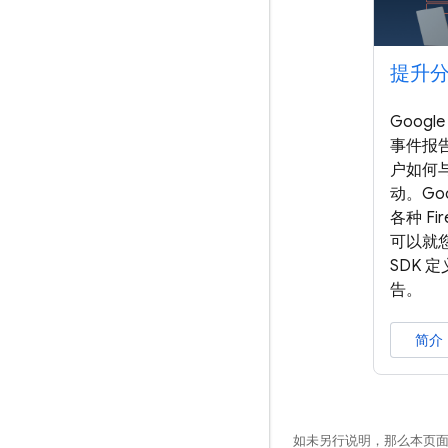
提升
Google
事件报
户如何
动。Goog
各种 Fi
可以就您使
SDK 
告。
简介
如未另行说明，那么本页