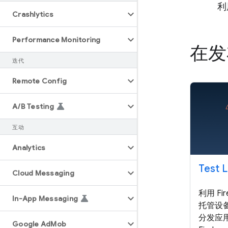
利
Crashlytics
Performance Monitoring
在发
迭代
Remote Config
A
/
B Testing
互动
Analytics
Test 
Cloud Messaging
利用 Fi
In-App Messaging
托管设
分发应
Google Ad
Mob