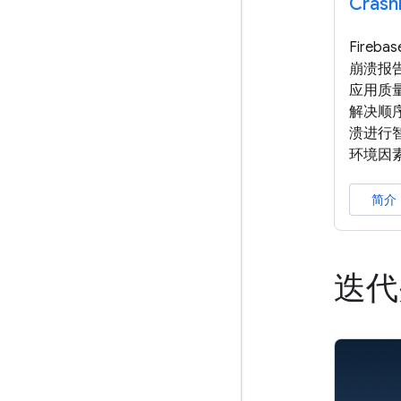
Crashl
Fireb
崩溃报
应用质
解决顺序
溃进行
环境因
简介
迭代