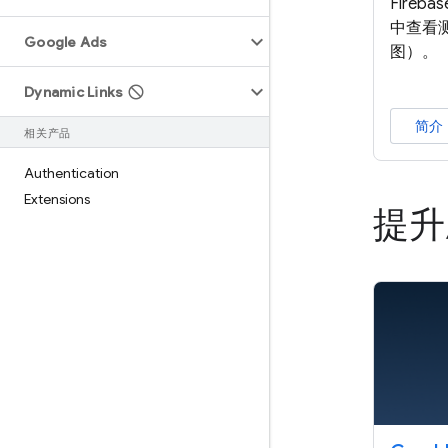
Fireb
中查看
Google Ads
图）。
Dynamic Links
简介
相关产品
Authentication
Extensions
提升