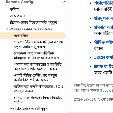
Remote Config
শতাংশভিত
রোলআউট পদ্
ভূমিকা
শুরু করুন
প্রচারমূলক ব
রিয়েল-টাইম রিমোট কনফিগ বুঝুন
প্রথমবার অ্
ব্যবহারের ক্ষেত্রে অন্বেষণ করুন
অনবোর্ডিং অ
ওভারভিউ
শতাংশভিত্তিক রোলআউটের মাধ্যমে
সীমিত পরী
নতুন ফিচার চালু করুন
করুন।
প্ল্যাটফর্ম এবং অঞ্চল-ভিত্তিক
JSON কন
প্রচারমূলক ব্যানার সংজ্ঞায়িত করুন
প্রথমবার অ্যাপ ব্যবহারের উপর ভিত্তি
স্ল্যাক ব
করে বিশেষ অভিজ্ঞতা প্রদান করুন
করে একটি 
একটি সীমিত টেস্টিং গ্রুপে নতুন
কার্যকারিতা পরীক্ষা করুন
অন্য কিছু উল্লেখ না করা থাকলে,
জটিল সত্তা কনফিগার করতে JSON
প্রাপ্ত। আরও জানতে,
Google D
ব্যবহার করুন
টেমপ্লেট আপডেটের বিষয়ে বিজ্ঞপ্তি
2026-08-06 UTC-তে শেষব
পাঠান
পরামিতি এবং শর্তাবলী বুঝুন