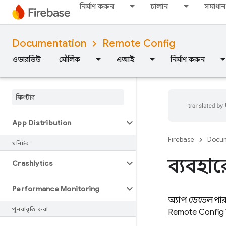
নির্মাণ করুন
চালান
সমাধান
Documentation
Remote Config
ওভারভিউ
ওভারভিউ
মৌলিক
এআই
নির্মাণ করুন
মুক্তি
Test Lab
App Distribution
Firebase
Docum
মনিটর
ব্যবহার
Crashlytics
Performance Monitoring
অ্যাপ ডেভেলপাররা
পুনরাবৃত্তি করা
Remote Config