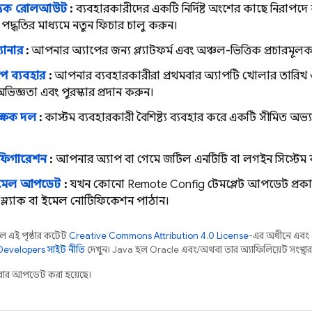
্তিক রোলআউট
:
ব্যবহারকারীদের একটি নির্দিষ্ট অংশের কাছে নিরাপদে
ধতির মাধ্যমে নতুন ফিচার চালু করুন।
্যানার
:
আপনার অ্যাপের জন্য প্ল্যাটফর্ম এবং অঞ্চল-ভিত্তিক প্রচারমূলক 
যাপ ব্যবহার
:
আপনার ব্যবহারকারীরা প্রথমবার অ্যাপটি খোলার তারিখ ও
ভিজ্ঞতা এবং পুরস্কার প্রদান করুন।
ক্ষক দল
:
কাস্টম ব্যবহারকারী বৈশিষ্ট্য ব্যবহার করে একটি সীমিত অভ্য
ফিগারেশন
:
আপনার অ্যাপ বা গেমে জটিল এনটিটি বা লগইন সিস্টেম
া ইমেল আপডেট
:
যখন কোনো
Remote Config
টেমপ্লেট আপডেট প্রকা
স্ল্যাক বা ইমেল নোটিফিকেশন পাঠান।
 এই পৃষ্ঠার কন্টেন্ট
Creative Commons Attribution 4.0 License
-এর অধীনে এবং 
evelopers সাইট নীতি
দেখুন। Java হল Oracle এবং/অথবা তার অ্যাফিলিয়েট সংস্থার রেজ
ার আপডেট করা হয়েছে।