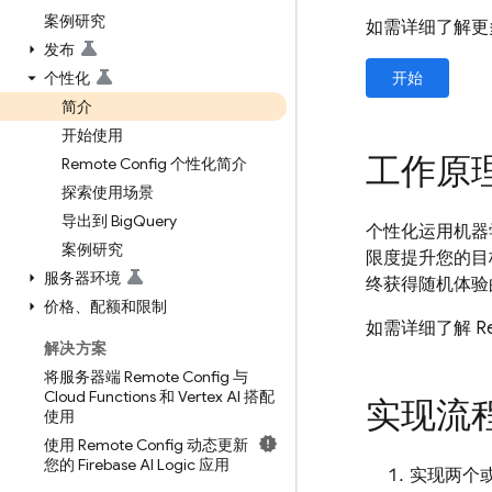
案例研究
如需详细了解更
发布
个性化
开始
简介
开始使用
工作原
Remote Config 个性化简介
探索使用场景
导出到 Big
Query
个性化运用机器
案例研究
限度提升您的目
服务器环境
终获得随机体验
价格、配额和限制
如需详细了解 Re
解决方案
将服务器端 Remote Config 与
Cloud Functions 和 Vertex AI 搭配
实现流
使用
使用 Remote Config 动态更新
您的 Firebase AI Logic 应用
实现两个