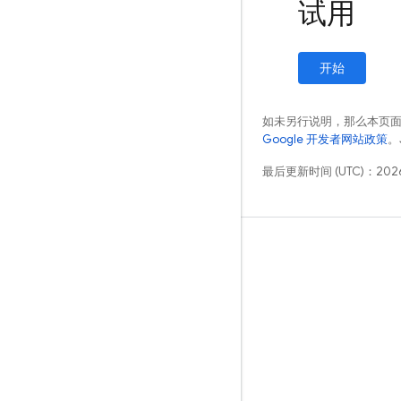
试用
开始
如未另行说明，那么本页
Google 开发者网站政策
。
最后更新时间 (UTC)：2026
学习
指南
参考
示例
库
GitHub