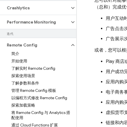
您可以针对能
（总和）完成优
Crashlytics
用户互动
Performance Monitoring
广告点击
迭代
广告展示
Remote Config
或者，您可以根
简介
开始使用
Play 商店
了解实时 Remote Config
用户成功
探索使用场景
应用内购
了解参数和条件
管理 Remote Config 模板
电子商务
以编程方式修改 Remote Config
应用内购
探索加载策略
虚拟货币
将 Remote Config 与 Analytics 搭
配使用
链接和内
通过 Cloud Functions 扩展