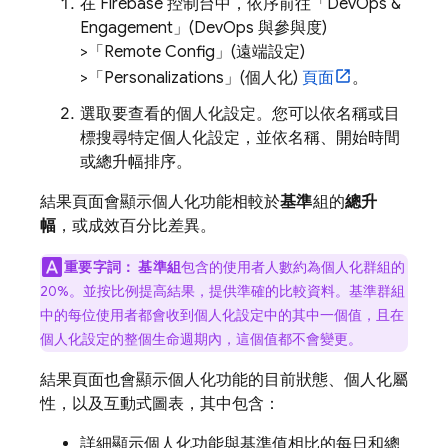
在
Firebase
控制台中，依序前往「DevOps &
Engagement」(DevOps 與參與度)
>「Remote Config」(遠端設定)
>「Personalizations」(個人化)
頁面
。
選取要查看的個人化設定。您可以依名稱或目
標搜尋特定個人化設定，並依名稱、開始時間
或總升幅排序。
結果頁面會顯示個人化功能相較於
基準
組的
總升
幅
，或成效百分比差異。
重要字詞：
基準組
包含的使用者人數約為個人化群組的
20%。並按比例提高結果，提供準確的比較資料。基準群組
中的每位使用者都會收到個人化設定中的其中一個值，且在
個人化設定的整個生命週期內，這個值都不會變更。
結果頁面也會顯示個人化功能的目前狀態、個人化屬
性，以及互動式圖表，其中包含：
詳細顯示個人化功能與基準值相比的每日和總