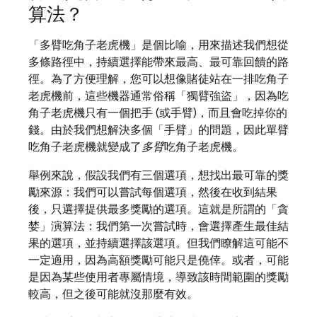
算法？
「多臂吃角子老虎機」是個比喻，用來描述我們想從
多條路徑中，持續選擇能帶來最高、最可靠回饋的路
徑。為了方便理解，您可以想像賭徒站在一排吃角子
老虎機前，這些機器通常俗稱「獨臂強盜」，因為吃
角子老虎機只有一個把手 (或手臂)，而且會吃掉你的
錢。由於我們想解決多個「手臂」的問題，因此單臂
吃角子老虎機就變成了
多臂
吃角子老虎機。
舉例來說，假設我們有三個選項，想找出最可靠的獎
勵來源：我們可以嘗試每個選項，然後在收到結果
後，只選擇提供最多獎勵的選項。這就是所謂的「貪
婪」
演算法：我們第一次嘗試時，會選擇產生最佳結
果的選項，並持續選擇該選項。但我們瞭解這可能不
一定適用，因為高額獎勵可能只是僥倖。或者，可能
是因為某些使用者專屬情境，導致該時間範圍的獎勵
較高，但之後可能就沒那麼有效。