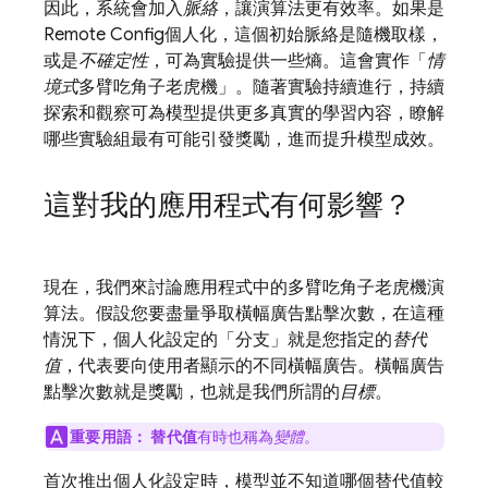
因此，系統會加入
脈絡
，讓演算法更有效率。如果是
Remote Config
個人化，這個初始脈絡是隨機取樣，
或是
不確定性
，可為實驗提供一些熵。這會實作「
情
境式
多臂吃角子老虎機」。隨著實驗持續進行，持續
探索和觀察可為模型提供更多真實的學習內容，瞭解
哪些實驗組最有可能引發獎勵，進而提升模型成效。
這對我的應用程式有何影響？
現在，我們來討論應用程式中的多臂吃角子老虎機演
算法。假設您要盡量爭取橫幅廣告點擊次數，在這種
情況下，個人化設定的「分支」就是您指定的
替代
值
，代表要向使用者顯示的不同橫幅廣告。橫幅廣告
點擊次數就是獎勵，也就是我們所謂的
目標
。
重要用語：
替代值
有時也稱為
變體
。
首次推出個人化設定時，模型並不知道哪個替代值較