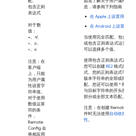
配、
如需了解关于用户属性的更
包含正则
息，请参阅下列指南：
表达式
在 Apple 上设置用户属
对于数
在 Android 上设置用户
值
：
=、≠、
当使用
完全匹配
、
包含
、
不
>、≥、
或
包含正则表达式
运算符时
<、≤
可以选择多个值。
使用
包含正则表达式
运算符
注意：在
您可以创建
RE2
格式的正则
客户端
式。您的正则表达式可以与
上，只能
版本字符串的全部或部分文
为用户属
配。您还可以使用
^
和
$
定
性设置字
与目标字符串的开头部分、
符串值。
部分或全部文本匹配。
对于使用
数值运算
注意
：在创建
Remote Conf
符的条
件时无法使用
自动收集的用
件，
性
。
Remote
Config
会
将相应用