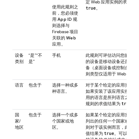
定 Web 应用实例的求值为
使用此规则之
true
。
前，您必须使
用
App ID
规
则选择与
Firebase 项目
关联的
Web
应用
。
设备
“是”“不
手机
此规则可评估访问您的 Web
类别
是”
的设备是移动设备还是非移
备（桌面设备或控制台）。
则类型仅适用于 Web 应用
语言
包含于
选择一种或多
对于某个给定的应用实例而
种语言。
如果安装了该应用实例的设
用的语言是所列语言之一，
true
规则的求值结果为
。
国
包含于
选择一个或多
如果某个给定的应用实例位
家/
个国家或地
列出的任何一个国家或地区
地区
区。
则对于该实例而言，此规则
true
值结果为
。可以使用