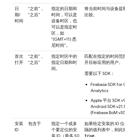
日
“之前”，
指定的日期和
将当前时间与设备提取时间
期/
“之后”
时间，可以是
比较。
时间
设备时区，也
可以是指定时
区，如
“(GMT+11) 悉
尼时间”。
首次
“之前”，
指定时区中的
匹配在指定的时间范围内首
打开
“之后”
指定日期和时
开目标应用的用户。
间。
需要以下 SDK：
Firebase SDK for
Googl
Analytics
Apple 平台 SDK v9.0.0+
Android SDK v21.1.1+
(
Firebase BoM
v30.3.0+)
安装
包含于
指定一个或多
如果给定安装的 ID 位于以
ID
个要定位的安
隔的值列表中，则此规则求
true
装 ID（最多 50
。