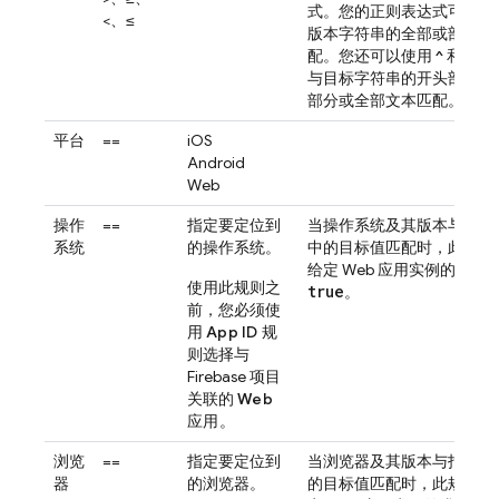
式。您的正则表达式可以与
<、≤
版本字符串的全部或部分文
配。您还可以使用
^
和
$
定
与目标字符串的开头部分、
部分或全部文本匹配。
平台
==
iOS
Android
Web
操作
==
指定要定位到
当操作系统及其版本与指定
系统
的操作系统。
中的目标值匹配时，此规则
给定 Web 应用实例的求值
使用此规则之
true
。
前，您必须使
用
App ID
规
则选择与
Firebase 项目
关联的
Web
应用
。
浏览
==
指定要定位到
当浏览器及其版本与指定列
器
的浏览器。
的目标值匹配时，此规则针