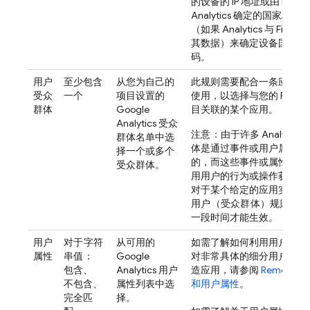
的设备的 IP 地址或由 Fireba
Analytics 确定的国家/地区
（如果 Analytics 与 Fireba
其数据）来确定设备国家/
码。
用户
至少包含
从您为自己的
此规则需要配合一条应用 ID
受众
一个
项目设置的
使用，以选择与您的 Firebas
群体
Google
目关联的某个应用。
Analytics
受众
注意
：由于许多
Analytics
群体名单中选
体是通过事件或用户属性定
择一个或多个
的，而这些事件或属性可根
受众群体。
用用户的行为或操作获得，
对于某个给定的应用实例而
用户（受众群体）
规则可能
一段时间才能生效。
用户
对于字符
从可用的
如需了解如何利用用户属性
属性
串值
：
Google
对非常具体的细分用户群量
包含、
Analytics
用户
造应用，请参阅
Remote Co
不包含、
属性列表中选
和用户属性
。
完全匹
择。