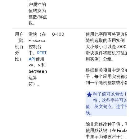
户属性的
值转换为
整数/浮点
数。
用户
滑块（在
0-100
使用此字段可将更改应用于
（随
Firebase
随机选取的应用实例（抽样
机百
控制台
大小最小可以是 .0001%）
分
中。
REST
滑块微件将随机打乱的用户
比）
API
使用
用实例）分组。
<=
>
、
和
根据相关项目中定义的某个
between
子，每个应用实例都会永久
运算
到一个随机整数或小数。
符）。
种子值可以包含 1 到 32
符，这些字符可以是字
值、英文句点、连字符和/
线。
除非您修改种子值，否则规
使用默认键（在
Firebase
控
中显示为
修改种子
）。只需