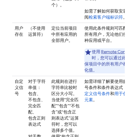
个）。
如需了解如何获取安装 ID
阅
检索客户端标识符
。
用户
（不使用
定位当前项目
使用此条件规则可匹配项目
存在
运算符）
中所有应用的
所有用户，无论他们使用的
全部用户。
种应用或平台。
使用
Remote Config
个
时，您可以通过此运算
保项目中的所有用户都收到
化值。
自定
对于字符
此规则在进行
如需详细了解要使用的自定
义信
串值
：
字符串比较时
号条件和条件表达式，请参
号
包含、
区分大小写。
定义信号条件
和
用于创建条
不包含、
当使用“完全匹
元素
。
完全匹
配”“包含”“不包
配、
含”或“包含正
包含正则
则表达式”运算
表达式
符时，您可以
选择多个值。
对于数
使用“包含正则