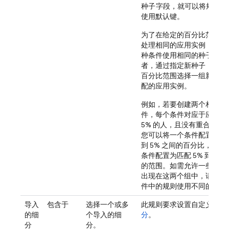
种子
字段，就可以将规则恢
使用默认键。
为了在给定的百分比范围内
处理相同的应用实例，请针
种条件使用相同的种子值。
者，通过指定新种子，为给
百分比范围选择一组新的随
配的应用实例。
例如，若要创建两个相关的
件，每个条件对应于应用用
5% 的人，且没有重合的用
您可以将一个条件配置为匹配
到 5% 之间的百分比，将另
条件配置为匹配 5% 到 10%
的范围。如需允许一些用户
出现在这两个组中，请为每
件中的规则使用不同的种子
导入
包含于
选择一个或多
此规则要求设置自定义
导入
的细
个导入的细
分
。
分
分。