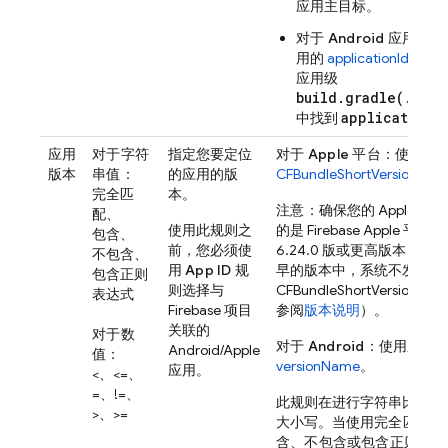
应用主目标。
对于 Android 应用
：使
用的
applicationId
。您
应用级
build.gradle(.kts)
applicationI
中找到
应用
对于字符
指定您要定位
对于 Apple 平台
：使用应
版本
串值
：
的应用的版
CFBundleShortVersionStri
完全匹
本。
注意
：确保您的 Apple 应
配、
使用此规则之
的是 Firebase Apple 平台 S
包含、
前，您必须使
6.24.0 版或更高版本，因
不包含、
用
App ID
规
早的版本中，系统不发送
包含正则
则选择与
CFBundleShortVersionStr
表达式
Firebase 项目
参阅
版本说明
）。
关联的
对于数
对于 Android
：使用应用
Android/Apple
值
：
versionName
。
应用。
<、<=、
=、!=、
此规则在进行字符串比较时
>、>=
大小写。当使用
完全匹配
、
含
、
不包含
或
包含正则表达