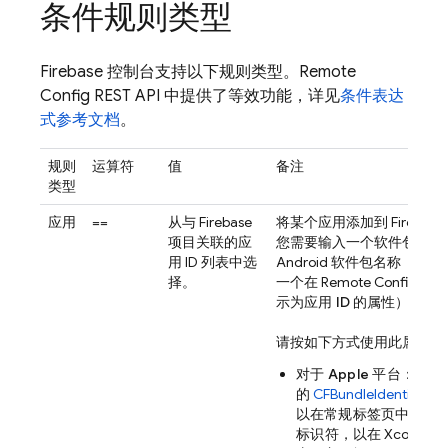
条件规则类型
Firebase
控制台支持以下规则类型。
Remote
Config
REST API 中提供了等效功能，详见
条件表达
式参考文档
。
规则
运算符
值
备注
类型
应用
==
从与 Firebase
将某个应用添加到 Firebase
项目关联的应
您需要输入一个软件包 ID 
用 ID 列表中选
Android 软件包名称（用
择。
一个在
Remote Config
规则
示为
应用 ID
的属性）。
请按如下方式使用此属性：
对于 Apple 平台
：使用
的
CFBundleIdentifier
。
以在
常规
标签页中找到
标识符
，以在 Xcode 