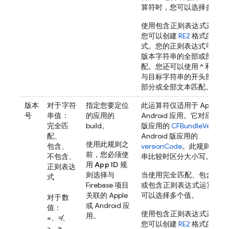
算符时，您可以选择多个值
使用
包含正则表达式
运算符
您可以创建
RE2
格式的正则
式。您的正则表达式可以与
版本字符串的全部或部分文
配。您还可以使用
^
和
$
定
与目标字符串的开头部分、
部分或全部文本匹配。
版本
对于字符
指定您要定位
此运算符仅适用于 Apple 和
号
串值
：
的应用的
Android 应用。它对应于 Ap
完全匹
build。
版应用的
CFBundleVersion
配、
Android 版应用的
使用此规则之
包含、
versionCode
。此规则在进
前，您必须使
不包含、
串比较时区分大小写。
用
App ID
规
正则表达
则选择与
当使用
完全匹配
、
包含
、
不
式
Firebase 项目
或
包含正则表达式
运算符时
关联的 Apple
可以选择多个值。
对于数
或 Android 应
值
：
使用
包含正则表达式
运算符
用。
=、≠、
您可以创建
RE2
格式的正则
>、≥、