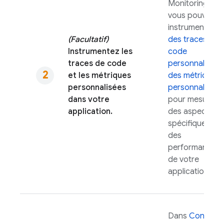
Monitoring
,
vous pouvez
instrumenter
(Facultatif)
des traces de
Instrumentez les
code
traces de code
personnalisées
et les métriques
des métriques
personnalisées
personnalisées
dans votre
pour mesurer
application.
des aspects
spécifiques
des
performances
de votre
application.
Dans
Console