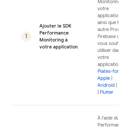
Monitoring
à
votre
application,
ainsi que toute
Ajouter le SDK
autre Produits
Performance
Firebase que
Monitoring
à
vous souhaitez
votre application
utiliser dans
votre
application.
Plates-formes
Apple
|
Android
|
Web
|
Flutter
À l'aide du SDK
Performance