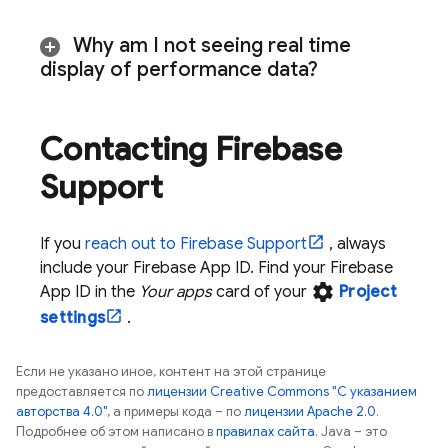
Why am I not seeing real time
display of performance data?
Contacting Firebase
Support
If you
reach out to Firebase Support
, always
include your Firebase App ID. Find your Firebase
settings
App ID in the
Your apps
card of your
Project
settings
.
Если не указано иное, контент на этой странице
предоставляется по
лицензии Creative Commons "С указанием
авторства 4.0"
, а примеры кода – по
лицензии Apache 2.0
.
Подробнее об этом написано в
правилах сайта
. Java – это