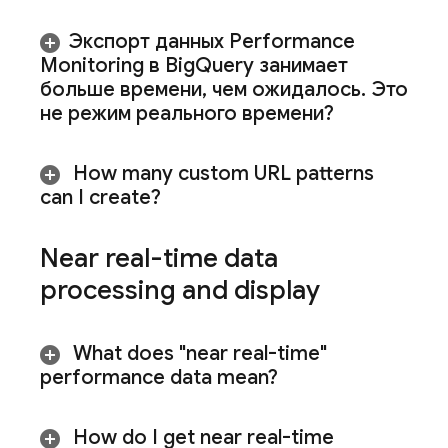
Экспорт данных
Performance
Monitoring
в Big
Query занимает
больше времени
,
чем ожидалось
.
Это
не режим реального времени?
How many custom URL patterns
can I create?
Near real-time data
processing and display
What does "near real-time"
performance data mean?
How do I get near real-time