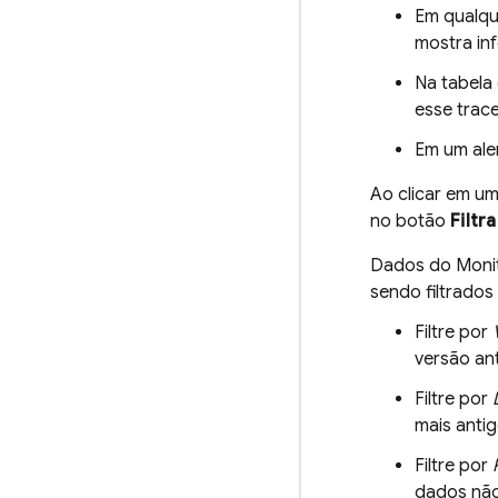
Em qualqu
mostra in
Na tabela 
esse trace
Em um aler
Ao clicar em um
no botão
Filtra
Dados do Moni
sendo filtrados 
Filtre por
versão ant
Filtre por
mais anti
Filtre por
dados não