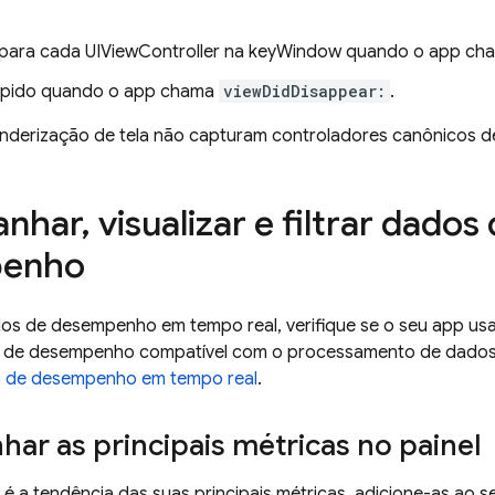
o para cada UIViewController na keyWindow quando o app c
mpido quando o app chama
viewDidDisappear:
.
nderização de tela não capturam controladores canônicos de
nhar
,
visualizar e filtrar dados
penho
dos de desempenho em tempo real, verifique se o seu app u
 de desempenho compatível com o processamento de dados
s de desempenho em tempo real
.
ar as principais métricas no painel
 é a tendência das suas principais métricas, adicione-as ao 