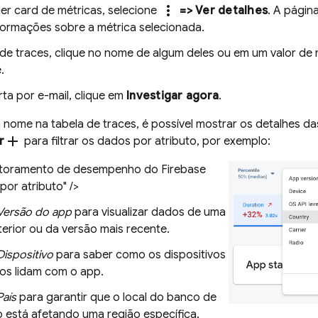
more_vert
er card de métricas, selecione
=> Ver detalhes
. A págin
formações sobre a métrica selecionada.
de traces, clique no nome de algum deles ou em um valor de 
.
ta por e-mail, clique em
Investigar agora
.
 nome na tabela de traces, é possível mostrar os detalhes das
add
r
para filtrar os dados por atributo, por exemplo:
toramento de desempenho do Firebase
por atributo" />
Versão do app
para visualizar dados de uma
erior ou da versão mais recente.
Dispositivo
para saber como os dispositivos
gos lidam com o app.
País
para garantir que o local do banco de
 está afetando uma região específica.