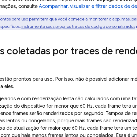
rmações, consulte
Acompanhar, visualizar e filtrar dados de
prontos para uso permitem que você comece a monitorar o app, mas, p
específicos,
instrumente seus próprios traces de código personalizados
s coletadas por traces de rend
 estão prontos para uso. Por isso, não é possível adicionar mé
a eles.
elados e com renderização lenta são calculados com uma tax
ização do dispositivo for menor que 60 Hz, cada frame terá 
menos frames serão renderizados por segundo. Tempos de re
ais lentos ou congelados, porque mais frames são renderiza
axa de atualização for maior que 60 Hz, cada frame terá um 
z com que haja menos frames lentos ou congelados. Essa é um