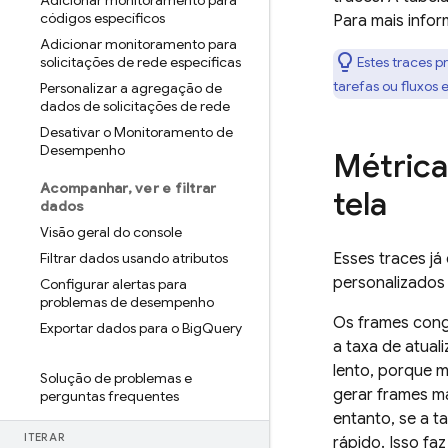
Adicionar monitoramento para
códigos específicos
Para mais info
Adicionar monitoramento para
solicitações de rede específicas
Estes traces 
tarefas ou fluxos 
Personalizar a agregação de
dados de solicitações de rede
Desativar o Monitoramento de
Desempenho
Métrica
Acompanhar
,
ver e filtrar
tela
dados
Visão geral do console
Filtrar dados usando atributos
Esses traces já
personalizados 
Configurar alertas para
problemas de desempenho
Os frames cong
Exportar dados para o Big
Query
a taxa de atual
lento, porque 
Solução de problemas e
gerar frames m
perguntas frequentes
entanto, se a t
ITERAR
rápido. Isso fa