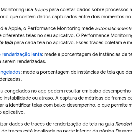
 Monitoring
usa
traces
para coletar dados sobre processos 
atório que contém dados capturados entre dois momentos no
d e Apple, o
Performance Monitoring
mede
automaticament
 diferentes telas no seu aplicativo. O
Performance Monitorin
e tela
para cada tela no aplicativo. Esses traces coletam e 
 renderização lenta
: mede a porcentagem de instâncias de 
a serem renderizadas.
ongelados
: mede a porcentagem de instâncias de tela que d
derizadas.
ou congelados no app podem resultar em baixo desempenho 
 instabilidade ou atraso. A captura de métricas de frames 
ar a identificar telas com baixo desempenho, o que permite 
 aplicativo.
alizar dados de traces de renderização de tela na guia
Renderi
a de traces está localizada na parte inferior da página
Desem