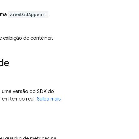
hama
viewDidAppear:
.
 exibição de contêiner.
 de
sa uma versão do SDK do
 em tempo real.
Saiba mais
seu quadro de métricas na