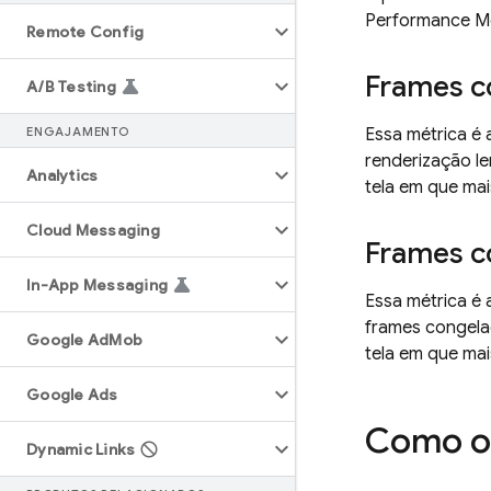
Performance Mo
Remote Config
Frames c
A
/
B Testing
ENGAJAMENTO
Essa métrica é
renderização le
Analytics
tela em que ma
Cloud Messaging
Frames c
In-App Messaging
Essa métrica é
frames congelad
Google Ad
Mob
tela em que ma
Google Ads
Como os
Dynamic Links