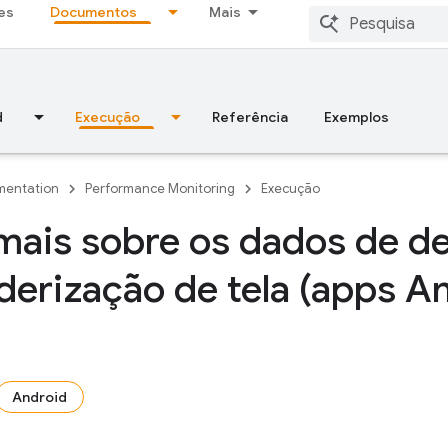
es
Documentos
Mais
d
Execução
Referência
Exemplos
entation
Performance Monitoring
Execução
 mais sobre os dados de 
derização de tela (apps A
Android