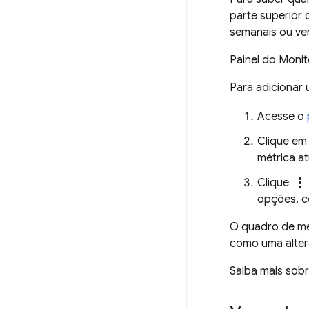
parte superior 
semanais ou ve
Painel do Moni
Para adicionar 
Acesse o
Clique em
métrica at
more_vert
Clique
opções, c
O quadro de mé
como uma alter
Saiba mais sob