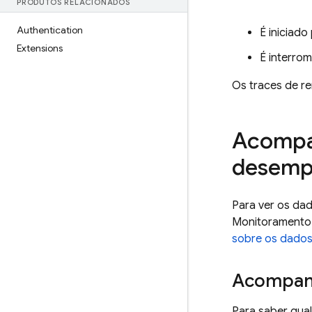
PRODUTOS RELACIONADOS
Authentication
É iniciad
Extensions
É interro
Os traces de re
Acompa
desem
Para ver os da
Monitoramento
sobre os dado
Acompanh
Para saber qual