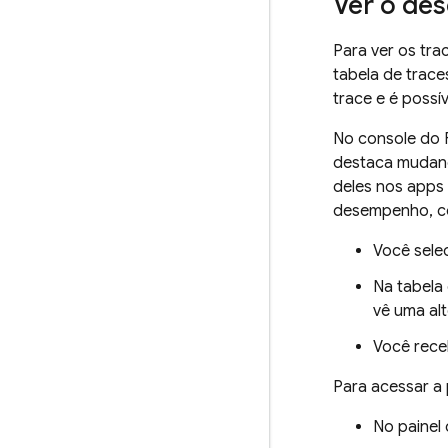
Ver o de
Para ver os tra
tabela de trace
trace e é possív
No console do
destaca mudanç
deles nos apps 
desempenho, co
Você selec
Na tabela 
vê uma al
Você rece
Para acessar a
No painel 