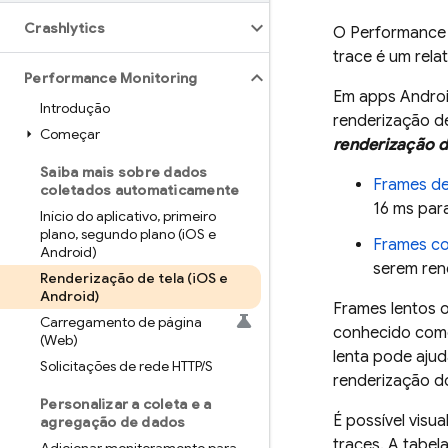
Crashlytics
O
Performance
trace é um rel
Performance Monitoring
Em apps Androi
Introdução
renderização de
Começar
renderização d
Saiba mais sobre dados
Frames de
coletados automaticamente
16 ms par
Início do aplicativo
,
primeiro
plano
,
segundo plano (i
OS e
Frames c
Android)
serem ren
Renderização de tela (i
OS e
Android)
Frames lentos 
Carregamento de página
conhecido como
(Web)
lenta pode ajud
Solicitações de rede HTTP
/
S
renderização do
Personalizar a coleta e a
É possível visu
agregação de dados
traces. A tabel