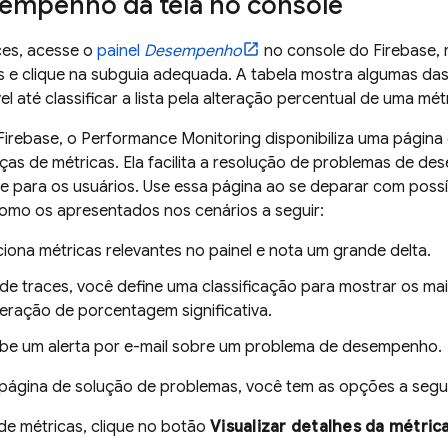
sempenho da tela no console
ces, acesse o
painel
Desempenho
no console do
Firebase
,
s e clique na subguia adequada. A tabela mostra algumas das
el até classificar a lista pela alteração percentual de uma mét
Firebase
, o
Performance Monitoring
disponibiliza uma página
as de métricas. Ela facilita a resolução de problemas de d
e para os usuários. Use essa página ao se deparar com poss
mo os apresentados nos cenários a seguir:
iona métricas relevantes no painel e nota um grande delta.
de traces, você define uma classificação para mostrar os mai
teração de porcentagem significativa.
be um alerta por e-mail sobre um problema de desempenho.
 página de solução de problemas, você tem as opções a segui
de métricas, clique no botão
Visualizar detalhes da métric