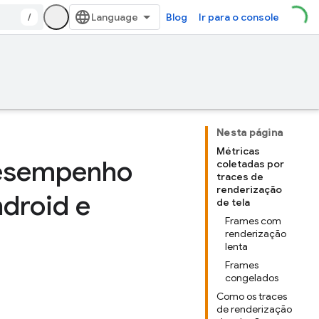
/
Blog
Ir para o console
Nesta página
Métricas
desempenho
coletadas por
traces de
renderização
ndroid e
de tela
Frames com
renderização
lenta
Frames
congelados
Como os traces
de renderização