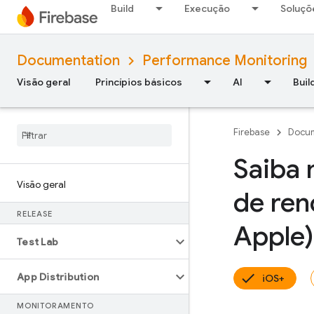
Build
Execução
Soluçõ
Documentation
Performance Monitoring
Visão geral
Princípios básicos
AI
Buil
Firebase
Docum
Saiba
Visão geral
de ren
RELEASE
Apple)
Test Lab
App Distribution
iOS+
MONITORAMENTO