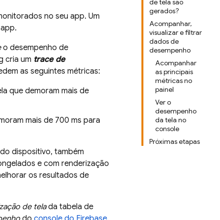
de tela são
gerados?
monitorados no seu app. Um
Acompanhar,
 app.
visualizar e filtrar
dados de
e
o desempenho de
desempenho
g
cria um
trace de
Acompanhar
medem as seguintes métricas:
as principais
métricas no
painel
tela que demoram mais de
Ver o
desempenho
emoram mais de 700 ms para
da tela no
console
Próximas etapas
do dispositivo, também
congelados e com renderização
melhorar os resultados de
zação de tela
da tabela de
penho
do
console do
Firebase
.