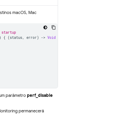
destinos macOS, Mac
 startup
)
{
(
status
,
error
)
-
>
Void
in
e um parâmetro
perf_disable
onitoring
permanecerá