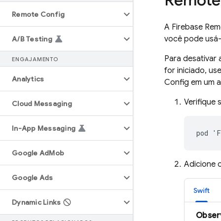
Remote
Remote Config
A
Firebase Rem
você pode usá-
A
/
B Testing
Para desativar
ENGAJAMENTO
for iniciado, 
Analytics
Config
em um a
Verifique 
Cloud Messaging
In-App Messaging
Google Ad
Mob
Adicione 
Google Ads
Swift
Dynamic Links
Obser