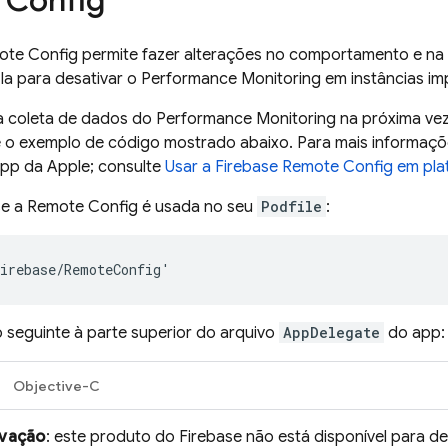
 Config
ote Config
permite fazer alterações no comportamento e na 
la para desativar o
Performance Monitoring
em instâncias im
 a coleta de dados do
Performance Monitoring
na próxima vez
use o exemplo de código mostrado abaixo. Para mais informa
pp da Apple; consulte
Usar a
Firebase Remote Config
em pla
se a
Remote Config
é usada no seu
Podfile
:
o seguinte à parte superior do arquivo
AppDelegate
do app:
Objective-C
vação
: este produto do Firebase não está disponível para 