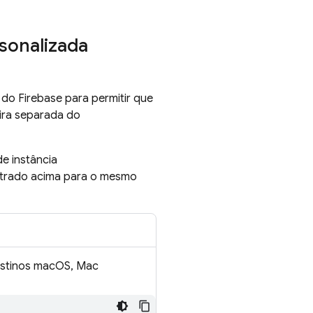
rsonalizada
e do
Firebase
para permitir que
ira separada do
e instância
strado acima para o mesmo
destinos macOS, Mac