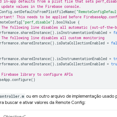
d in-app defaults from a plist file that sets perf_disab
 update values in the 
Firebase
 console.
Config
.
setDefaultsFromPlistFileName
(
"RemoteConfigDefaul
ortant! This needs to be applied before FirebaseApp.con
moteConfig
[
"perf_disable"
].
boolValue
{
 The following line disables all automatic (out-of-the-
rformance
.
sharedInstance
().
isInstrumentationEnabled
=
f
 The following line disables all custom monitoring
rformance
.
sharedInstance
().
isDataCollectionEnabled
=
fa
rformance
.
sharedInstance
().
isInstrumentationEnabled
=
t
rformance
.
sharedInstance
().
isDataCollectionEnabled
=
tr
 Firebase library to configure APIs
seApp
.
configure
()
ontroller.m
ou em outro arquivo de implementação usado pe
ra buscar e ativar valores da
Remote Config
:
Objective-C