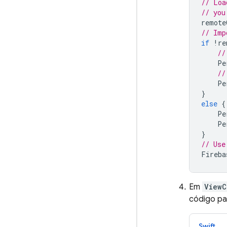
// Loa
// you
remote
// Imp
if
!
re
//
Pe
//
Pe
}
else
{
Pe
Pe
}
// Use
Fireba
Em
ViewC
código pa
Swift