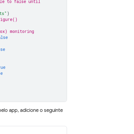
le to false until
ts"
)
figure()
box) monitoring
alse
lse
rue
ue
lo app, adicione o seguinte