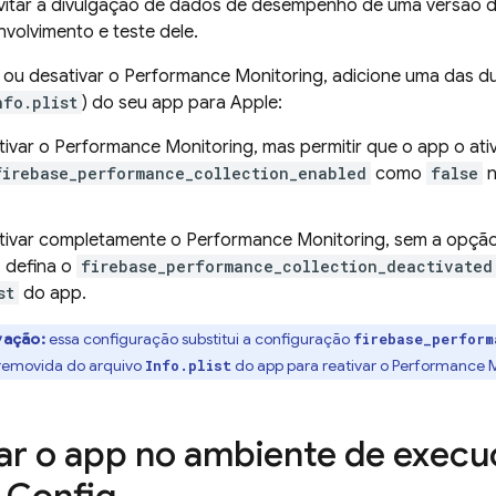
a evitar a divulgação de dados de desempenho de uma versão
volvimento e teste dele.
r ou desativar o
Performance Monitoring
, adicione uma das du
nfo.plist
) do seu app para Apple:
tivar o
Performance Monitoring
, mas permitir que o app o at
firebase_performance_collection_enabled
como
false
n
tivar completamente o
Performance Monitoring
, sem a opção
 defina o
firebase_performance_collection_deactivated
st
do app.
ação:
essa configuração substitui a configuração
firebase_perform
 removida do arquivo
do app para reativar o
Performance M
Info.plist
ar o app no ambiente de execu