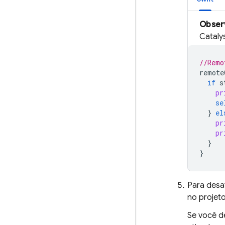
Obser
Cataly
//Remo
remote
if
s
pr
se
}
el
pr
pr
}
}
Para desa
no projet
Se você de