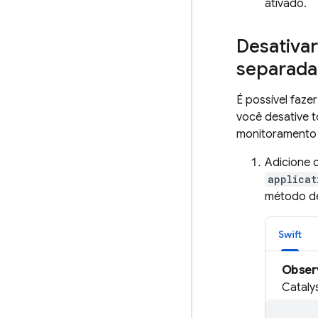
ativado.
Desativar
separad
É possível faz
você desative 
monitoramento 
Adicione 
applicat
método de
Swift
Obser
Cataly