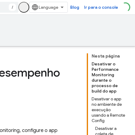
/
Blog
Ir para o console
Nesta página
Desativar o
 desempenho
Performance
Monitoring
durante o
processo de
build do app
Desativar o app
no ambiente de
execução
usando a Remote
Config
Desativar a
onitoring
, configure o app
coleta de