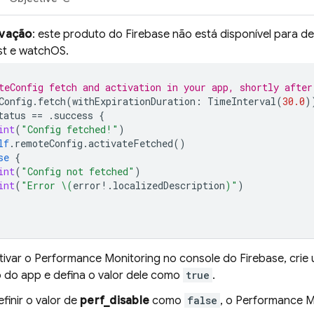
vação
: este produto do Firebase não está disponível para 
st e watchOS.
teConfig fetch and activation in your app, shortly after
Config
.
fetch
(
withExpirationDuration
:
TimeInterval
(
30.0
)
tatus
==
.
success
{
int
(
"Config fetched!"
)
lf
.
remoteConfig
.
activateFetched
()
se
{
int
(
"Config not fetched"
)
int
(
"Error 
\(
error
!.
localizedDescription
)
"
)
tivar o
Performance Monitoring
no console do
Firebase
, cri
o do app e defina o valor dele como
true
.
finir o valor de
perf_disable
como
false
, o
Performance M