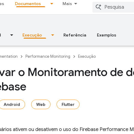
es
Documentos
Mais
d
Execução
Referência
Exemplos
entation
Performance Monitoring
Execução
ivar o Monitoramento de
ebase
Android
Web
Flutter
uários ativem ou desativem o uso do
Firebase Performance M