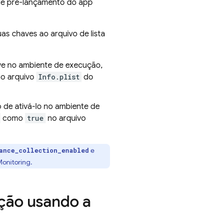
 de pré-lançamento do app
as chaves ao arquivo de lista
ive no ambiente de execução,
o arquivo
Info.plist
do
 de ativá-lo no ambiente de
como
true
no arquivo
e
ance_collection_enabled
onitoring
.
ção usando a