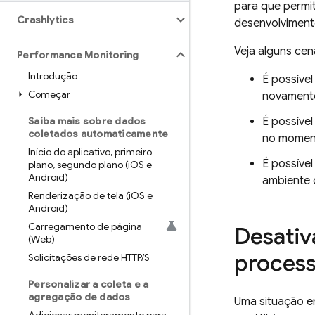
para que permit
Crashlytics
desenvolvimento
Veja alguns cen
Performance Monitoring
Introdução
É possíve
Começar
novamente
Saiba mais sobre dados
É possíve
coletados automaticamente
no momen
Início do aplicativo
,
primeiro
É possíve
plano
,
segundo plano (i
OS e
Android)
ambiente 
Renderização de tela (i
OS e
Android)
Carregamento de página
Desativ
(Web)
process
Solicitações de rede HTTP
/
S
Personalizar a coleta e a
agregação de dados
Uma situação e