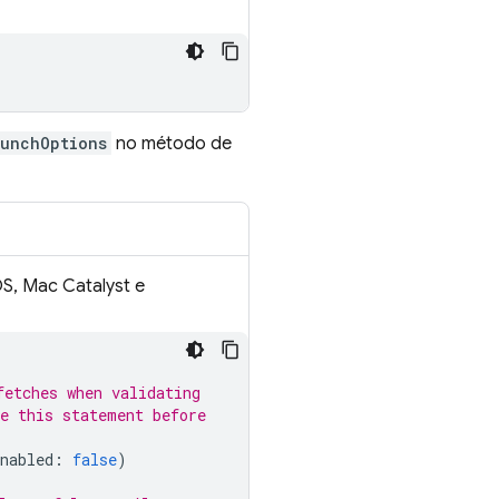
aunchOptions
no método de
OS, Mac Catalyst e
fetches when validating
e this statement before
nabled
:
false
)