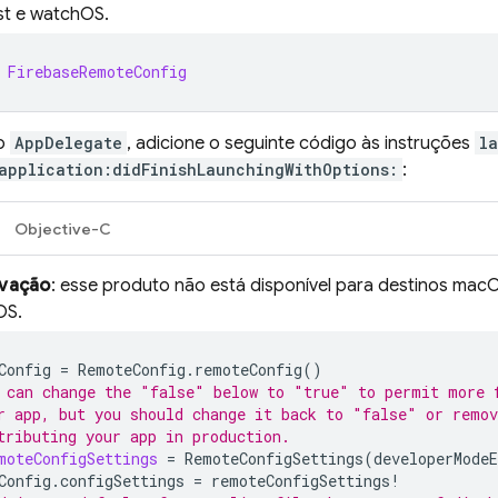
st e watchOS.
FirebaseRemoteConfig
vo
AppDelegate
, adicione o seguinte código às instruções
l
application:didFinishLaunchingWithOptions:
:
Objective-C
vação
: esse produto não está disponível para destinos mac
OS.
Config
=
RemoteConfig
.
remoteConfig
()
 can change the "false" below to "true" to permit more 
r app, but you should change it back to "false" or remov
tributing your app in production.
moteConfigSettings
=
RemoteConfigSettings
(
developerModeE
Config
.
configSettings
=
remoteConfigSettings
!