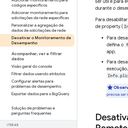
Adicionar monitoramento para
ser útil é par
códigos específicos
durante o desen
Adicionar monitoramento para
solicitações de rede específicas
Para desabilita
Personalizar a agregação de
de property (
I
dados de solicitações de rede
Desativar o Monitoramento de
Para desa
Desempenho
defina o
app.
Acompanhar
,
ver e filtrar
dados
Para desa
Visão geral do console
execução,
Filtrar dados usando atributos
Info.pli
Configurar alertas para
problemas de desempenho
Observ
Exportar dados para o Big
Query
precisa ser
Solução de problemas e
perguntas frequentes
Desativ
ITERAR