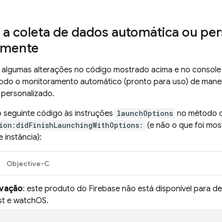
 a coleta de dados automática ou pe
amente
er algumas alterações no código mostrado acima e no consol
todo o monitoramento automático (pronto para uso) de mane
personalizado.
o seguinte código às instruções
launchOptions
no método d
ion:didFinishLaunchingWithOptions:
(e não o que foi mo
 instância):
Objective-C
vação
: este produto do Firebase não está disponível para 
st e watchOS.