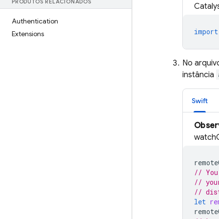
PRODUTOS RELACIONADOS
Cataly
Authentication
import
Extensions
No arqui
instância
Swift
Obser
watch
remote
// You
// you
// dis
let
re
remote