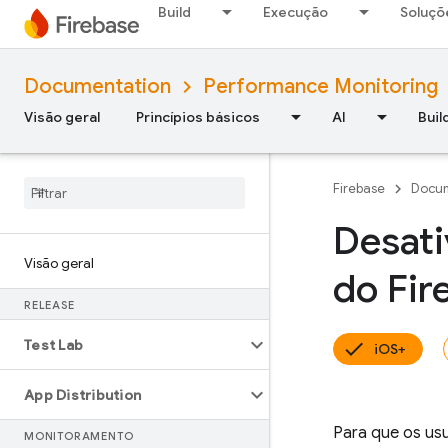
Build
Execução
Soluçõ
Documentation
Performance Monitoring
Visão geral
Princípios básicos
AI
Buil
Firebase
Docum
Desat
Visão geral
do Fir
RELEASE
Test Lab
iOS+
App Distribution
Para que os us
MONITORAMENTO