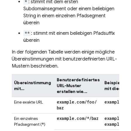
*
: stimmt mit dem ersten
Subdomainsegment oder einem beliebigen
String in einem einzelnen Pfadsegment
überein
**
: stimmt mit einem beliebigen Pfadsuffix
überein
In der folgenden Tabelle werden einige mögliche
Übereinstimmungen mit benutzerdefinierten URL-
Mustern beschrieben.
Benutzerdefiniertes
Übereinstimmung
Beispielübe
URL-Muster
mit...
mit diesem 
erstellen wie...
example
.
com
/
foo
/
example
.
co
Eine exakte URL
baz
example
.
com
/
*
/
baz
example
.
co
Ein einzelnes
*
example
.
co
Pfadsegment (
)