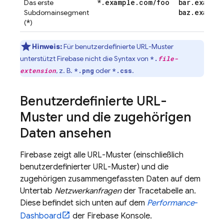
*
.
example
.
com
/
foo
bar
.
exampl
Das erste
baz
.
exampl
Subdomainsegment
*
(
)
Hinweis:
Für benutzerdefinierte URL-Muster
unterstützt Firebase nicht die Syntax von
*.
file-
, z. B.
oder
.
extension
*.png
*.css
Benutzerdefinierte URL-
Muster und die zugehörigen
Daten ansehen
Firebase zeigt alle URL-Muster (einschließlich
benutzerdefinierter URL-Muster) und die
zugehörigen zusammengefassten Daten auf dem
Untertab
Netzwerkanfragen
der Tracetabelle an.
Diese befindet sich unten auf dem
Performance
-
Dashboard
der
Firebase
Konsole.