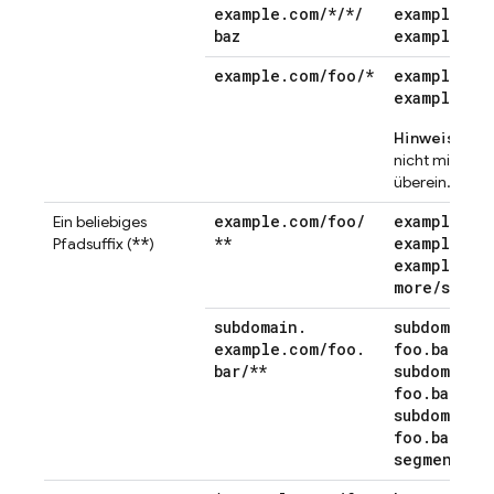
example
.
com
/
*
/
*
/
example
.
co
baz
example
.
co
example
.
com
/
foo
/
*
example
.
co
example
.
co
Hinweis:
Dies
exa
nicht mit
überein.
example
.
com
/
foo
/
example
.
co
Ein beliebiges
**
**
example
.
co
Pfadsuffix (
)
example
.
co
more
/
segme
subdomain
.
subdomain
.
example
.
com
/
foo
.
foo
.
bar
bar
/
**
subdomain
.
foo
.
bar
/
baz
subdomain
.
foo
.
bar
/
baz
segments