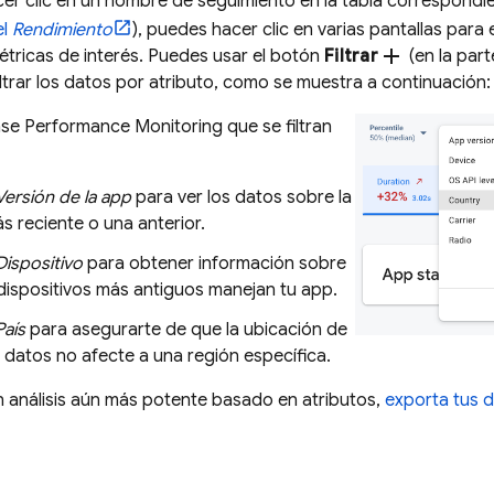
r clic en un nombre de seguimiento en la tabla correspondien
el
Rendimiento
), puedes hacer clic en varias pantallas para
add
étricas de interés. Puedes usar el botón
Filtrar
(en la part
iltrar los datos por atributo, como se muestra a continuación:
se Performance Monitoring que se filtran
Versión de la app
para ver los datos sobre la
s reciente o una anterior.
Dispositivo
para obtener información sobre
dispositivos más antiguos manejan tu app.
País
para asegurarte de que la ubicación de
 datos no afecte a una región específica.
 análisis aún más potente basado en atributos,
exporta tus 