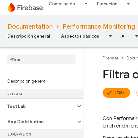
Compilación
Ejecución
Documentation
Performance Monitoring
Descripción general
Aspectos básicos
AI
Firebase
Docum
Filtra
Descripción general
iOS+
RELEASE
Test Lab
Con
Performan
App Distribution
en el rendimien
SUPERVISIÓN