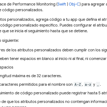
race de
Performance Monitoring
(
Swift
|
Obj-C
) para agregar 
e código personalizados.
utos personalizados, agrega código a tu app que defina el atr
código personalizado específico. Puedes configurar el atribu
ue se inicia el seguimiento hasta que se detiene.
 siguiente:
s de los atributos personalizados deben cumplir con los sigu
eben tener espacios en blanco al inicio ni al final, ni comenzar
espacios
ongitud máxima es de 32 caracteres.
caracteres permitidos para el nombre son
A-Z
,
a-z
y
_
.
imiento de código personalizado puede registrar hasta 5 atr
 de que los atributos personalizados no contengan informac