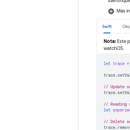
identifiqu
Más in
Swift
Obj
Nota:
Este p
watchOS.
let
trace
=
trace
.
setVa
// Update s
trace
.
setVa
// Reading 
let
experim
// Delete s
trace
.
remov