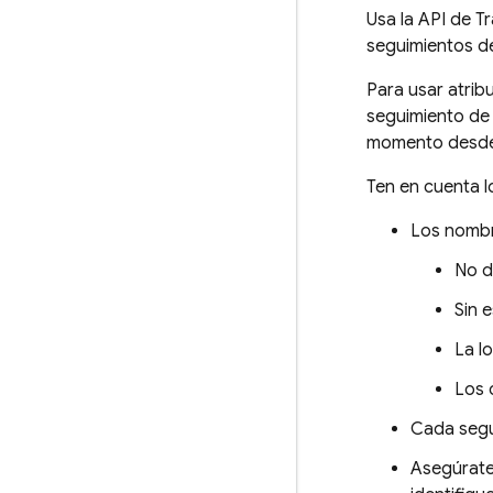
Usa la API de T
seguimientos d
Para usar atrib
seguimiento de 
momento desde q
Ten en cuenta lo
Los nombre
No d
Sin 
La l
Los 
Cada segu
Asegúrate