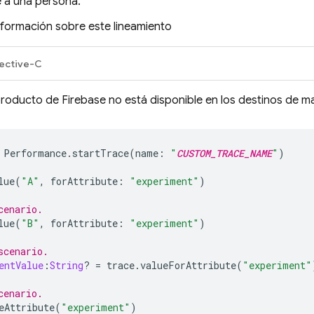
e a una persona.
formación sobre este lineamiento
ective-C
roducto de Firebase no está disponible en los destinos de m
Performance
.
startTrace
(
name
:
"
CUSTOM_TRACE_NAME
"
)
lue
(
"A"
,
forAttribute
:
"experiment"
)
cenario.
lue
(
"B"
,
forAttribute
:
"experiment"
)
scenario.
entValue
:
String
?
=
trace
.
valueForAttribute
(
"experiment"
cenario.
eAttribute
(
"experiment"
)