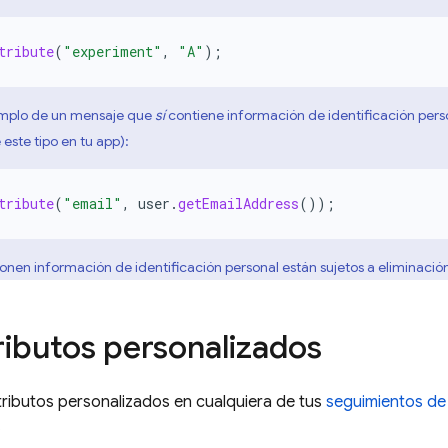
tribute
(
"experiment"
,
"A"
);
emplo de un mensaje que
sí
contiene información de identificación perso
este tipo en tu app):
tribute
(
"email"
,
user
.
getEmailAddress
());
nen información de identificación personal están sujetos a eliminación 
ributos personalizados
ributos personalizados en cualquiera de tus
seguimientos de
.