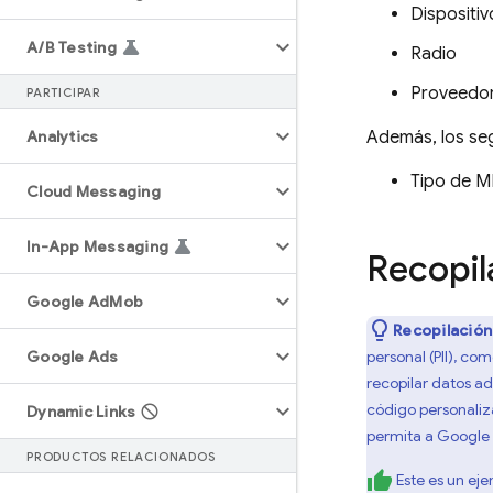
Dispositiv
A
/
B Testing
Radio
Proveedo
PARTICIPAR
Analytics
Además, los seg
Tipo de M
Cloud Messaging
In-App Messaging
Recopil
Google Ad
Mob
Recopilación
Google Ads
personal (PII), c
recopilar datos a
código personaliz
Dynamic Links
permita a Google 
PRODUCTOS RELACIONADOS
Este es un ej