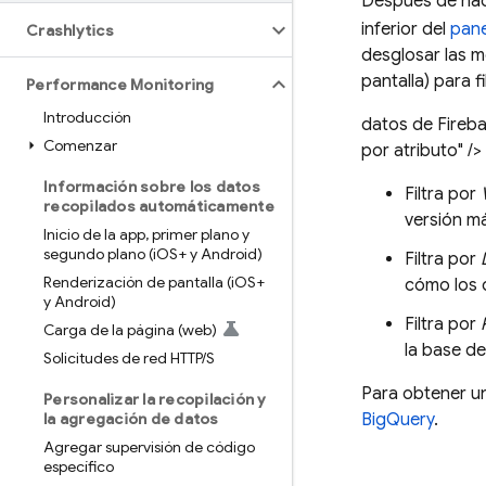
Después de hace
inferior del
pan
Crashlytics
desglosar las m
pantalla) para f
Performance Monitoring
Introducción
datos de Fireba
Comenzar
por atributo" />
Información sobre los datos
Filtra por
recopilados automáticamente
versión má
Inicio de la app
,
primer plano y
segundo plano (i
OS+ y Android)
Filtra por
Renderización de pantalla (i
OS+
cómo los 
y Android)
Filtra por
Carga de la página (web)
la base de
Solicitudes de red HTTP
/
S
Para obtener un
Personalizar la recopilación y
la agregación de datos
BigQuery
.
Agregar supervisión de código
específico