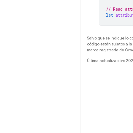
// Read att
let
attribu
Salvo que se indique lo c
código están sujetos a la
marca registrada de Oracl
Última actualización: 20
Más información
Guías
Referencia
Muestras
Bibliotecas