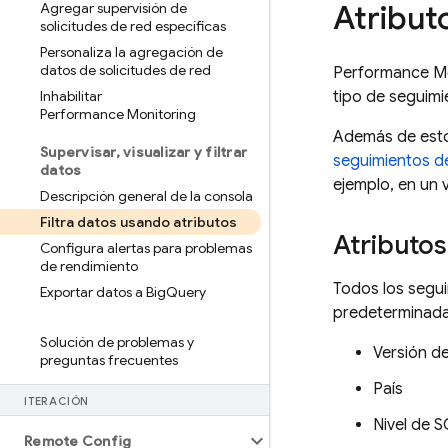
Atribut
Agregar supervisión de
solicitudes de red específicas
Personaliza la agregación de
datos de solicitudes de red
Performance Mo
Inhabilitar
tipo de seguimi
Performance Monitoring
Además de esto
Supervisar
,
visualizar y filtrar
seguimientos d
datos
ejemplo, en un 
Descripción general de la consola
Filtra datos usando atributos
Atributo
Configura alertas para problemas
de rendimiento
Todos los segui
Exportar datos a Big
Query
predeterminada
Solución de problemas y
Versión de
preguntas frecuentes
País
ITERACIÓN
Nivel de 
Remote Config