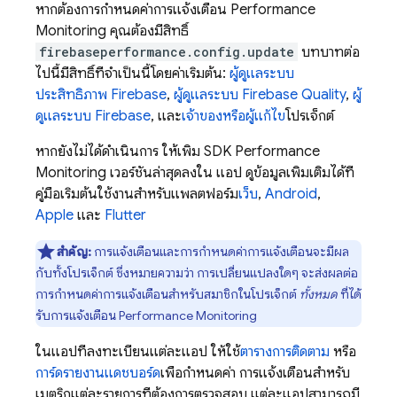
หากต้องการกำหนดค่าการแจ้งเตือน
Performance
Monitoring
คุณต้องมีสิทธิ์
firebaseperformance.config.update
บทบาทต่อ
ไปนี้มีสิทธิ์ที่จำเป็นนี้โดยค่าเริ่มต้น:
ผู้ดูแลระบบ
ประสิทธิภาพ Firebase
,
ผู้ดูแลระบบ Firebase Quality
,
ผู้
ดูแลระบบ Firebase
, และ
เจ้าของหรือผู้แก้ไข
โปรเจ็กต์
หากยังไม่ได้ดำเนินการ ให้เพิ่ม SDK
Performance
Monitoring
เวอร์ชันล่าสุดลงใน แอป ดูข้อมูลเพิ่มเติมได้ที่
คู่มือเริ่มต้นใช้งานสำหรับแพลตฟอร์ม
เว็บ
,
Android
,
Apple
และ
Flutter
สำคัญ:
การแจ้งเตือนและการกำหนดค่าการแจ้งเตือนจะมีผล
กับทั้งโปรเจ็กต์ ซึ่งหมายความว่า การเปลี่ยนแปลงใดๆ จะส่งผลต่อ
การกำหนดค่าการแจ้งเตือนสำหรับสมาชิกในโปรเจ็กต์
ทั้งหมด
ที่ได้
รับการแจ้งเตือน
Performance Monitoring
ในแอปที่ลงทะเบียนแต่ละแอป ให้ใช้
ตารางการติดตาม
หรือ
การ์ดรายงานแดชบอร์ด
เพื่อกำหนดค่า การแจ้งเตือนสำหรับ
เมตริกแต่ละรายการที่ต้องการตรวจสอบ แต่ละแอปสามารถมี