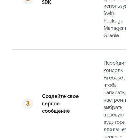
SDK
используя
Swift
Package
Manager или
Gradle.
Перейдите в
консоль
Firebase
,
чтобы
написать,
Создайте своё
настроить и
первое
выбрать
сообщение
целевую
аудиторию
для вашего
первого