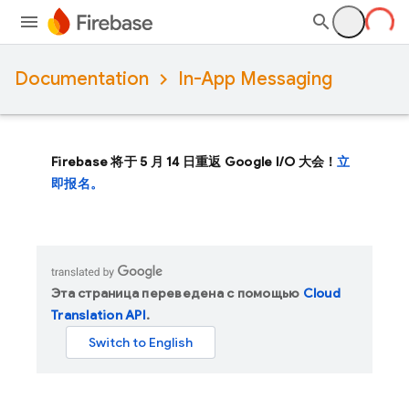
Documentation
In-App Messaging
Firebase 将于 5 月 14 日重返 Google I/O 大会！
立
即报名。
Эта страница переведена с помощью
Cloud
Translation API
.