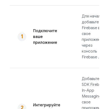
Для начала
добавьте
Firebase в
Подключите
свое
ваше
приложение
приложение
через
консоль
Firebase
.
Добавьте
SDK
Firebase
In-App
Messaging
в
свое
Интегрируйте
приложение,