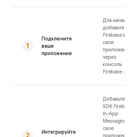
Для начала
добавьте
Firebase в
Подключите
свое
ваше
приложение
приложение
через
консоль
Firebase
.
Добавьте
SDK
Firebase
In-App
Messaging
в
свое
Интегрируйте
приложение,