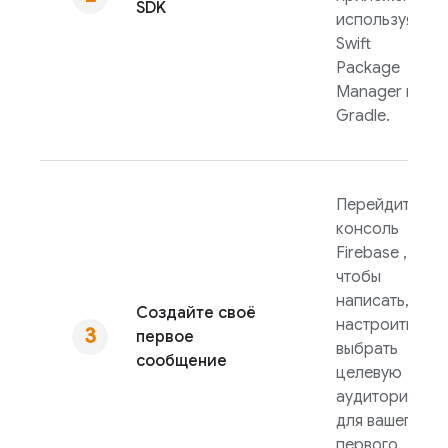
SDK
используя
Swift
Package
Manager или
Gradle.
Перейдите в
консоль
Firebase
,
чтобы
написать,
Создайте своё
настроить и
первое
выбрать
сообщение
целевую
аудиторию
для вашего
первого