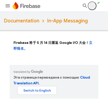
Documentation
In-App Messaging
Firebase 将于 5 月 14 日重返 Google I/O 大会！
立
即报名。
Эта страница переведена с помощью
Cloud
Translation API
.