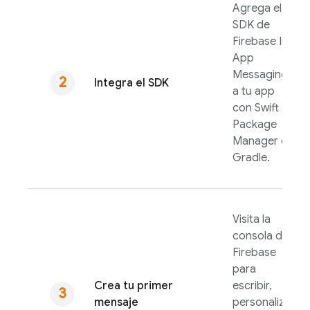
Agrega el
SDK de
Firebase In-
App
Messaging
Integra el SDK
a tu app
con Swift
Package
Manager o
Gradle.
Visita la
consola de
Firebase
para
Crea tu primer
escribir,
mensaje
personalizar