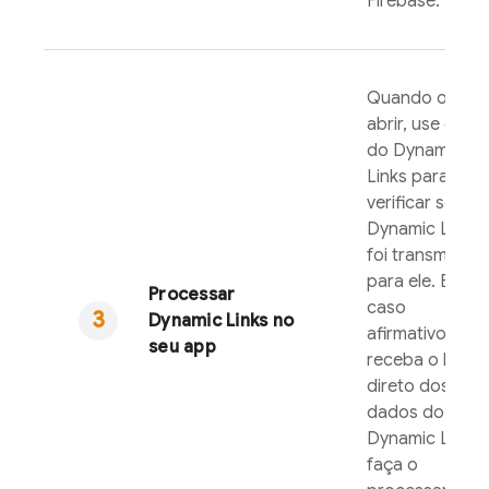
Firebase
.
Quando o app
abrir, use o SD
do
Dynamic
Links
para
verificar se um
Dynamic Link
foi transmitido
para ele. Em
Processar
caso
Dynamic Links
no
afirmativo,
seu app
receba o link
direto dos
dados do
Dynamic Link
e
faça o