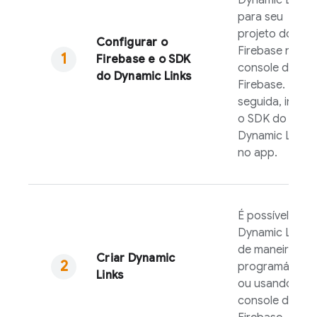
Dynamic Links
para seu
projeto do
Configurar o
Firebase no
Firebase e o SDK
console do
do
Dynamic Links
Firebase
. Em
seguida, inclua
o SDK do
Dynamic Links
no app.
É possível criar
Dynamic Links
de maneira
Criar
Dynamic
programática
Links
ou usando o
console do