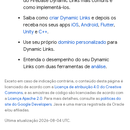
do
Firebase Dynamic Links
mais comuns e
como implementá-los.
Saiba como
criar
Dynamic Links
e depois os
receba nos seus apps
iOS
,
Android
,
Flutter
,
Unity
e
C++
.
Use seu próprio
domínio personalizado
para
Dynamic Links
.
Entenda o desempenho do seu
Dynamic
Links
com duas ferramentas de
análise
.
Exceto em caso de indicação contrária, o conteúdo desta página é
licenciado de acordo com a
Licença de atribuição 4.0 do Creative
Commons
, e as amostras de código são licenciadas de acordo com
a
Licença Apache 2.0
. Para mais detalhes, consulte as
políticas do
site do Google Developers
. Java é uma marca registrada da Oracle
e/ou afiliadas.
Última atualização 2026-08-04 UTC.