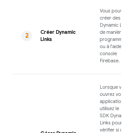
Vous pouvez
créer des
Dynamic Links
Créer
Dynamic
de manière
Links
programmatiq
ou à l'aide de la
console
Firebase
.
Lorsque vous
ouvrez votre
application,
utilisez le
SDK
Dynamic
Links
pour
vérifier si un