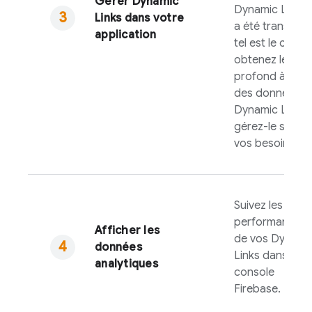
Gérer
Dynamic
Dynamic Link
lu
Links
dans votre
a été transmis. 
application
tel est le cas,
obtenez le lien
profond à parti
des données
Dynamic Link
e
gérez-le selon
vos besoins.
Suivez les
performances
Afficher les
de vos
Dynami
données
Links
dans la
analytiques
console
Firebase
.