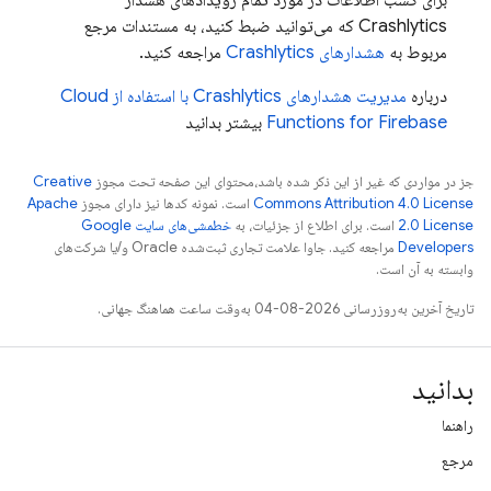
برای کسب اطلاعات در مورد تمام رویدادهای هشدار
Crashlytics
که می‌توانید ضبط کنید، به مستندات مرجع
مربوط به
هشدارهای
Crashlytics
مراجعه کنید.
درباره
مدیریت هشدارهای
Crashlytics
با استفاده از
Cloud
Functions for Firebase
بیشتر بدانید
جز در مواردی که غیر از این ذکر شده باشد،‌محتوای این صفحه تحت مجوز
Creative
Commons Attribution 4.0 License
است. نمونه کدها نیز دارای مجوز
Apache
2.0 License
است. برای اطلاع از جزئیات، به
خطمشی‌های سایت Google
Developers‏
مراجعه کنید. جاوا علامت تجاری ثبت‌شده Oracle و/یا شرکت‌های
وابسته به آن است.
تاریخ آخرین به‌روزرسانی 2026-08-04 به‌وقت ساعت هماهنگ جهانی.
بدانید
راهنما
مرجع