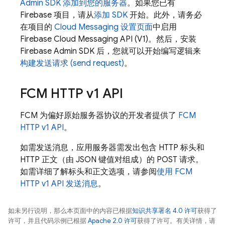
Admin SDK
添加到您的服务器
。如果您已有
Firebase 项目，请从
添加 SDK
开始。此外，请务必
在项目的
Cloud Messaging 设置页面
中启用
Firebase Cloud Messaging API (V1)。然后，安装
Firebase
Admin SDK
后，您就可以开始编写逻辑来
构建发送请求 (send request)
。
FCM
HTTP v1 API
FCM
为偏好原始服务器协议的开发者提供了
FCM
HTTP v1 API
。
如需发送消息，应用服务器需发出包含 HTTP 标头和
HTTP 正文（由 JSON 键值对组成）的 POST 请求。
如需详细了解标头和正文选项，请参阅
使用
FCM
HTTP v1 API 发送消息
。
如未另行说明，那么本页面中的内容已根据
知识共享署名 4.0 许可
获得了
许可，并且代码示例已根据
Apache 2.0 许可
获得了许可。有关详情，请