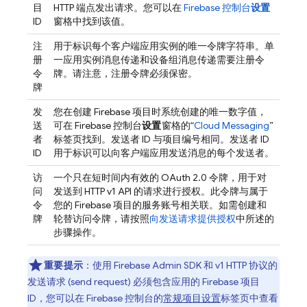
目
HTTP 端点发出请求。您可以在
Firebase
控制台
设置
ID
窗格中找到该值。
注
用于标识每个客户端应用实例的唯一令牌字符串。单
册
一应用实例消息传递和设备组消息传递需要注册令
令
牌。请注意，注册令牌必须保密。
牌
发
您在创建 Firebase 项目时系统创建的唯一数字值，
送
可在
Firebase
控制台
设置
窗格的“
Cloud Messaging
”
者
标签页找到。发送者 ID 与项目编号相同。发送者 ID
ID
用于标识可以向客户端应用发送消息的每个发送者。
访
一个只在短时间内有效的 OAuth 2.0 令牌，用于对
问
发送到 HTTP v1 API 的请求进行授权。此令牌与属于
令
您的 Firebase 项目的服务账号相关联。如需创建和
牌
轮替访问令牌，请按照
向发送请求提供授权
中所述的
步骤操作。
重要提示
：使用
Firebase
Admin SDK
和 v1 HTTP 协议的
发送请求 (send request) 必须包含应用的 Firebase 项目
ID，您可以在
Firebase
控制台的
常规项目设置
标签页中查看