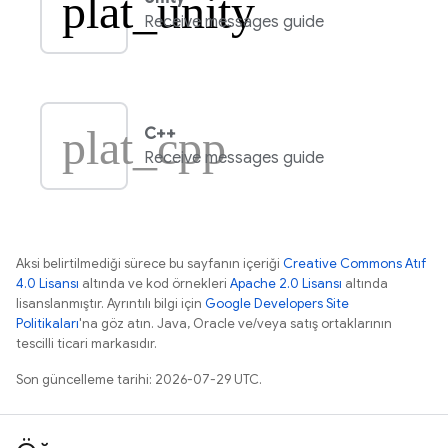
plat_unity
Receive messages guide
plat_cpp
C++
Receive messages guide
Aksi belirtilmediği sürece bu sayfanın içeriği
Creative Commons Atıf
4.0 Lisansı
altında ve kod örnekleri
Apache 2.0 Lisansı
altında
lisanslanmıştır. Ayrıntılı bilgi için
Google Developers Site
Politikaları
'na göz atın. Java, Oracle ve/veya satış ortaklarının
tescilli ticari markasıdır.
Son güncelleme tarihi: 2026-07-29 UTC.