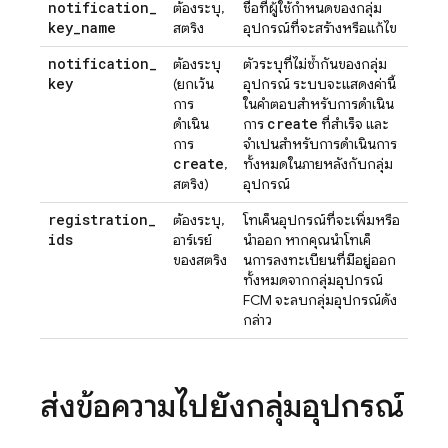
notification
_
ต้องระบุ,
ชื่อที่ผู้ใช้กำหนดของกลุ่ม
key
_
name
สตริง
อุปกรณ์ที่จะสร้างหรือแก้ไข
notification
_
ต้องระบุ
ตัวระบุที่ไม่ซ้ำกันของกลุ่ม
key
(ยกเว้น
อุปกรณ์ ระบบจะแสดงค่านี้
การ
ในคำตอบสำหรับการดำเนิน
create
ดำเนิน
การ
ที่สำเร็จ และ
การ
จำเป็นสำหรับการดำเนินการ
create
,
ทั้งหมดในภายหลังกับกลุ่ม
สตริง)
อุปกรณ์
registration
_
ต้องระบุ,
โทเค็นอุปกรณ์ที่จะเพิ่มหรือ
ids
อาร์เรย์
นำออก หากคุณนำโทเค็
ของสตริง
นการลงทะเบียนที่มีอยู่ออก
ทั้งหมดจากกลุ่มอุปกรณ์
FCM จะลบกลุ่มอุปกรณ์ดัง
กล่าว
ส่งข้อความไปยังกลุ่มอุปกรณ์