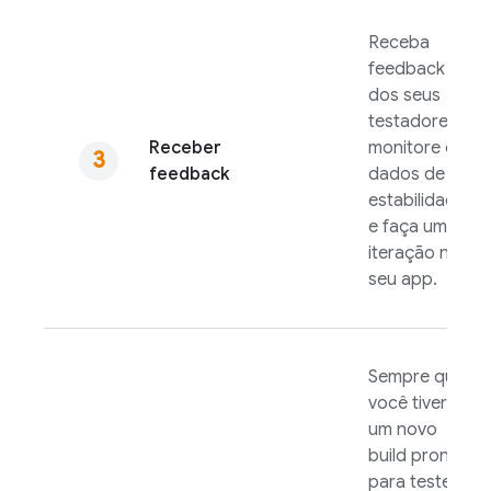
Receba
feedback
dos seus
testadores,
Receber
monitore os
feedback
dados de
estabilidade
e faça uma
iteração no
seu app.
Sempre que
você tiver
um novo
build pronto
para teste,