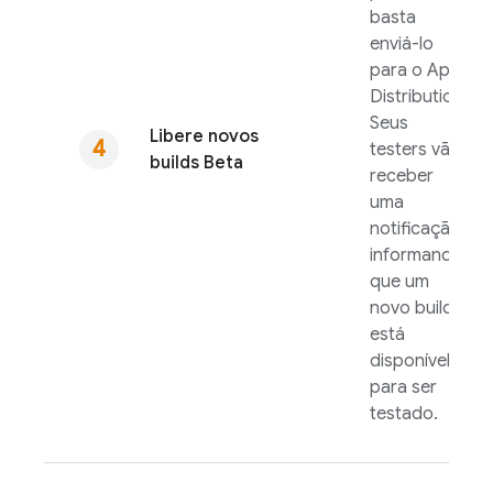
basta
enviá-lo
para o
App
Distribution
.
Seus
Libere novos
testers vão
builds Beta
receber
uma
notificação
informando
que um
novo build
está
disponível
para ser
testado.