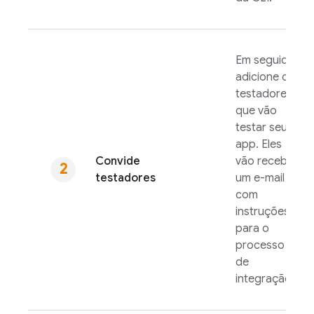
Em seguida,
adicione os
testadores
que vão
testar seu
app. Eles
Convide
vão receber
testadores
um e-mail
com
instruções
para o
processo
de
integração.