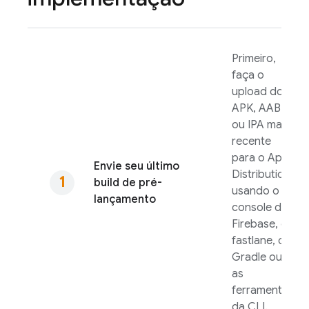
Primeiro,
faça o
upload do
APK, AAB
ou IPA mais
recente
para o
App
Envie seu último
Distribution
build de pré-
usando o
lançamento
console do
Firebase
, o
fastlane, o
Gradle ou
as
ferramentas
da CLI.