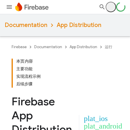
Documentation
App Distribution
Firebase
Documentation
App Distribution
运行
本页内容
主要功能
实现流程示例
后续步骤
Firebase
App
plat_ios
plat_android
Distribution