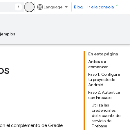
/
Blog
Ir a la consola
jemplos
En esta página
Antes de
os
comenzar
Paso 1: Configura
tu proyecto de
Android
Paso 2: Autentica
con Firebase
Utiliza las
credenciales
de la cuenta de
servicio de
con el complemento de Gradle
Firebase