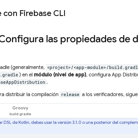
e con
Firebase
CLI
 Configura las propiedades de d
radle (generalmente,
<project>/<app-module>/build.gradl
.gradle
) en el
módulo (nivel de app)
, configura
App Distrib
aseAppDistribution
.
a distribuir la compilación
release
a los verificadores, sigue
Groovy
r DSL de Kotlin, debes usar la versión 3.1.0 o una posterior del compl