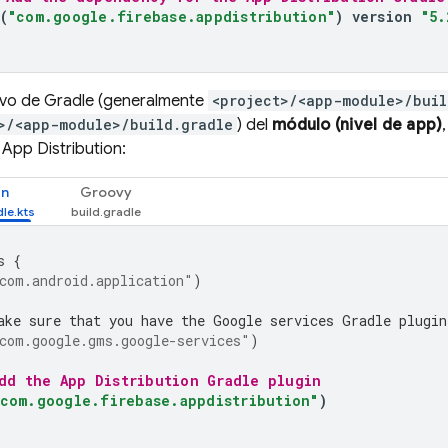
(
"com.google.firebase.appdistribution"
)
version
"5.
hivo de Gradle (generalmente
<project>/<app-module>/buil
>/<app-module>/build.gradle
) del
módulo (nivel de app)
e
App Distribution
:
in
Groovy
s
{
com.android.application"
)
ake sure that you have the Google services Gradle plugin
com.google.gms.google-services"
)
dd the 
App Distribution
 Gradle plugin
"com.google.firebase.appdistribution"
)