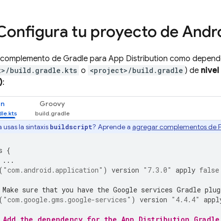
 Configura tu proyecto de Andr
 complemento de Gradle para
App Distribution
como dependen
t>/build.gradle.kts
o
<project>/build.gradle
) de
nivel
)
:
in
Groovy
 usas la sintaxis
? Aprende a
agregar complementos de F
buildscript
s
{
 ...
(
"com.android.application"
)
version
"7.3.0"
apply
false
 Make sure that you have the Google services Gradle plug
(
"com.google.gms.google-services"
)
version
"4.4.4"
appl
 Add the dependency for the 
App Distribution
 Gradle