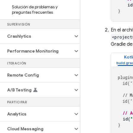
id
Solución de problemas y
}
preguntas frecuentes
SUPERVISIÓN
En el arc
Crashlytics
<project
Gradle d
Performance Monitoring
Kotl
ITERACIÓN
Remote Config
plugin
id
(
"
A
/
B Testing
// M
id
(
"
PARTICIPAR
// A
Analytics
id
(
}
Cloud Messaging