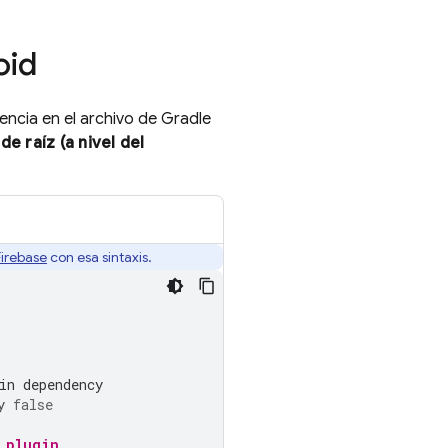
oid
cia en el archivo de Gradle
 de raíz (a nivel del
irebase
con esa sintaxis.
in dependency
y
false
 plugin