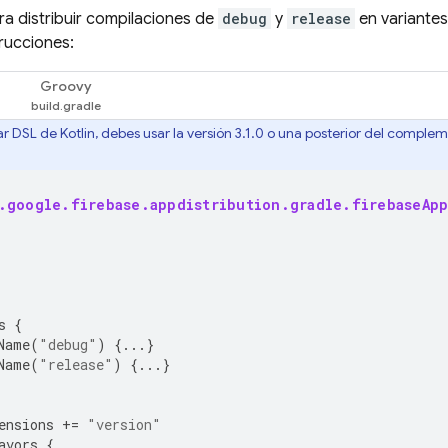
ra distribuir compilaciones de
debug
y
release
en variantes
trucciones:
Groovy
r DSL de Kotlin, debes usar la versión 3.1.0 o una posterior del compl
.google.firebase.appdistribution.gradle.firebaseApp
s
{
Name
(
"debug"
)
{...}
Name
(
"release"
)
{...}
ensions
+=
"version"
avors
{