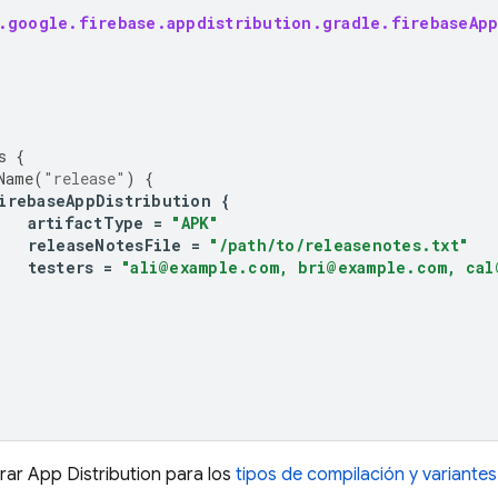
.google.firebase.appdistribution.gradle.firebaseApp
s
{
Name
(
"release"
)
{
irebaseAppDistribution
{
artifactType
=
"APK"
releaseNotesFile
=
"/path/to/releasenotes.txt"
testers
=
"ali@example.com, bri@example.com, cal
urar
App Distribution
para los
tipos de compilación y variante