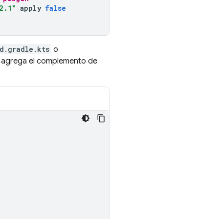
2.1"
apply
false
d.gradle.kts
o
, agrega el complemento de