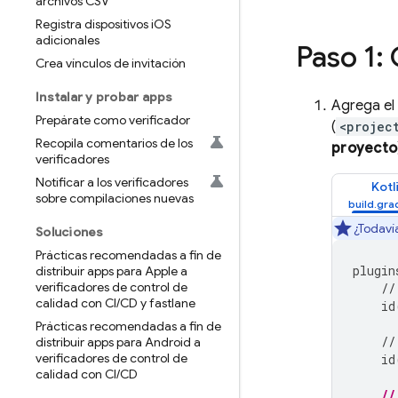
archivos CSV
Registra dispositivos i
OS
adicionales
Paso 1:
Crea vínculos de invitación
Instalar y probar apps
Agrega el
Prepárate como verificador
(
<projec
Recopila comentarios de los
proyecto
verificadores
Notificar a los verificadores
Kotl
sobre compilaciones nuevas
¿Todavía
Soluciones
Prácticas recomendadas a fin de
plugin
distribuir apps para Apple a
verificadores de control de
//
calidad con CI
/
CD y fastlane
id
Prácticas recomendadas a fin de
//
distribuir apps para Android a
verificadores de control de
id
calidad con CI
/
CD
//