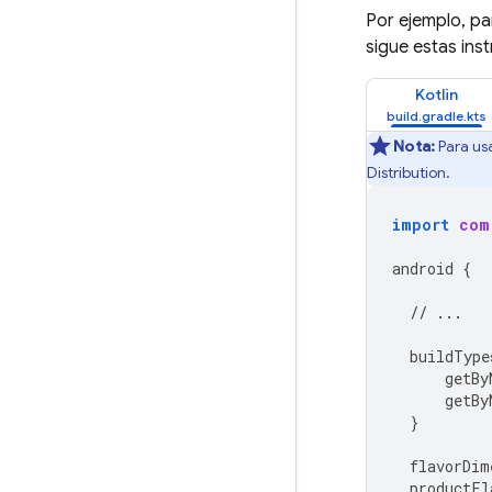
Por ejemplo, pa
sigue estas ins
Kotlin
Nota:
Para usa
Distribution
.
import
com
android
{
// ...
buildType
getBy
getBy
}
flavorDim
productFl