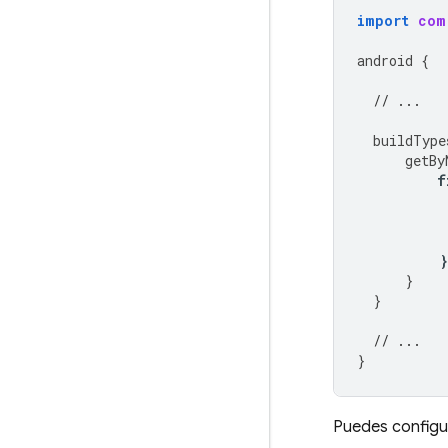
import
com
android
{
// ...
buildType
getBy
f
}
}
}
// ...
}
Puedes config