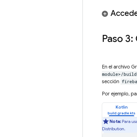
Acced
Paso 3:
En el archivo G
module>/build
sección
fireb
Por ejemplo, par
Kotlin
Nota:
Para usa
Distribution
.