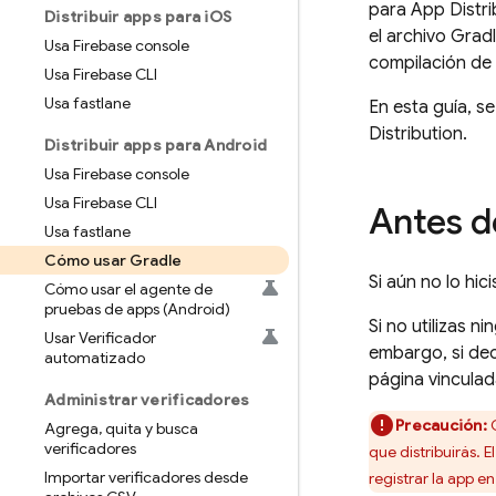
para
App Distri
Distribuir apps para i
OS
el archivo Gradl
Usa Firebase console
compilación de 
Usa Firebase CLI
Usa fastlane
En esta guía, s
Distribution
.
Distribuir apps para Android
Usa Firebase console
Usa Firebase CLI
Antes 
Usa fastlane
Cómo usar Gradle
Si aún no lo hici
Cómo usar el agente de
pruebas de apps (Android)
Si no utilizas n
Usar Verificador
embargo, si dec
automatizado
página vinculad
Administrar verificadores
Precaución:
C
Agrega
,
quita y busca
verificadores
que distribuirás.
Importar verificadores desde
registrar la app e