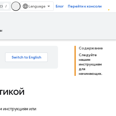
/
Блог
Перейти к консоли
ы
Содержание
Следуйте
нашим
инструкциям
для
начинающих.
тикой
м инструкциям или