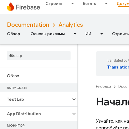
Строить
Бегать
Докум
Documentation
Analytics
Обзор
Основы рекламы
ИИ
Строить
Translatio
Обзор
Firebase
Docum
ВЫПУСКАТЬ
Начал
Test Lab
App Distribution
Узнайте, как н
МОНИТОР
попробуйте пр