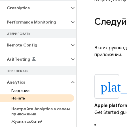
Crashlytics
Следуй
Performance Monitoring
ИТЕРИРОВАТЬ
Remote Config
В этих руково
приложении.
A
/
B Testing
ПРИВЛЕКАТЬ
plat
Analytics
Введение
Начать
Apple platfor
Настройте Analytics в своем
Get Started gu
приложении
Журнал событий