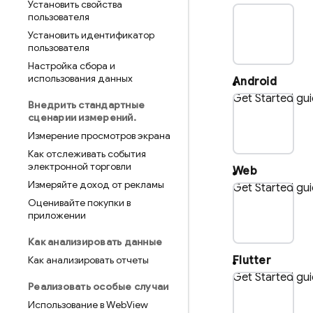
Установить свойства
пользователя
pla
Установить идентификатор
пользователя
Настройка сбора и
использования данных
Android
Get Started gu
Внедрить стандартные
pl
сценарии измерений
.
Измерение просмотров экрана
Как отслеживать события
электронной торговли
Web
Измеряйте доход от рекламы
Get Started gu
Оценивайте покупки в
p
приложении
Как анализировать данные
Как анализировать отчеты
Flutter
Get Started gu
Реализовать особые случаи
p
Использование в Web
View