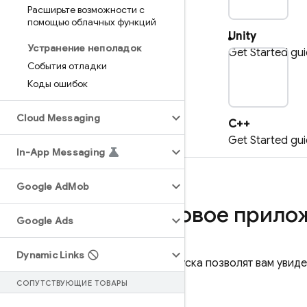
Расширьте возможности с
помощью облачных функций
Unity
Устранение неполадок
Get Started gu
События отладки
p
Коды ошибок
Cloud Messaging
C++
Get Started gu
In-App Messaging
Google Ad
Mob
Попробуйте тестовое прило
Google Ads
Dynamic Links
Эти приложения для быстрого запуска позволят вам увиде
СОПУТСТВУЮЩИЕ ТОВАРЫ