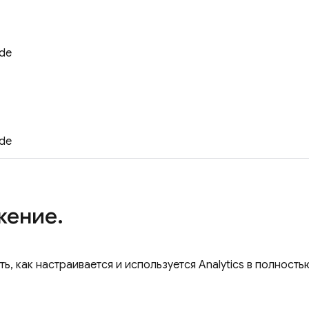
ide
lat_cpp
ide
жение.
ть, как настраивается и используется
Analytics
в полность