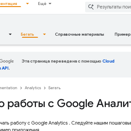
ентация
Ещё
Бегать
Справочные материалы
Пример
Эта страница переведена с помощью
Cloud
n API
.
entation
Analytics
Бегать
о работы с Google Анали
ачать работу с
Google Analytics
. Следуйте нашим пошаговы
имер приложения.