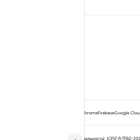
Последнее обновление: 2026-08-04 UTC.
Обучение
Руководства
Справочники
Примеры
Библиотеки
GitHub
Android
Chrome
Firebase
Google Clou
Условия использования
Конфиденциальность
ICP证合字B2-20