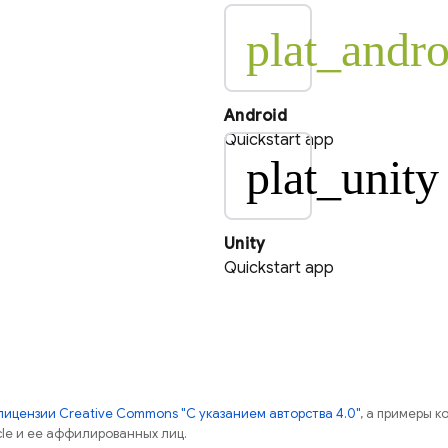
plat_andro
Android
Quickstart app
plat_unity
Unity
Quickstart app
лицензии Creative Commons "С указанием авторства 4.0"
, а примеры к
cle и ее аффилированных лиц.