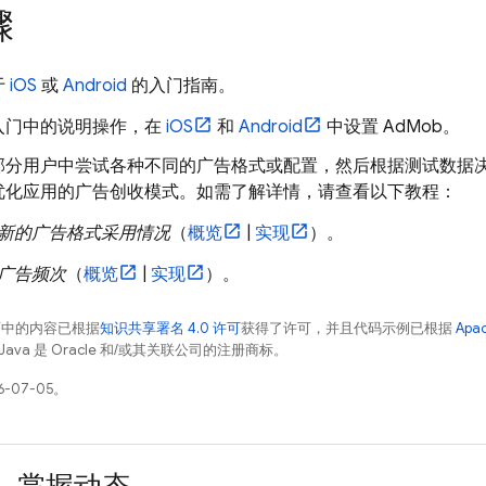
骤
于
iOS
或
Android
的入门指南。
入门中的说明操作，在
iOS
和
Android
中设置
AdMob
。
部分用户中尝试各种不同的广告格式或配置，然后根据测试数据
优化应用的广告创收模式。如需了解详情，请查看以下教程：
新的广告格式采用情况
（
概览
|
实现
）。
广告频次
（
概览
|
实现
）。
面中的内容已根据
知识共享署名 4.0 许可
获得了许可，并且代码示例已根据
Apa
Java 是 Oracle 和/或其关联公司的注册商标。
-07-05。