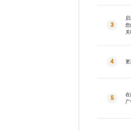
启
您
关
更
在
广