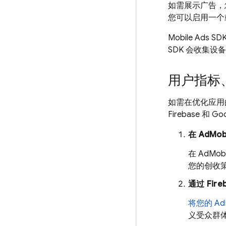
如需展示广告，
您可以启用一个
Mobile Ads
SD
SDK 会收集
用户指标、F
如需在优化应用
Firebase 和
Goo
在
AdMo
在
AdMob
您的创收
通过 Fi
将您的
Ad
义受众群体