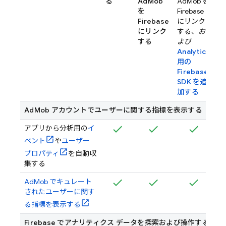
る
AdMob
AdMob
を
を
Firebase
Firebase
にリンク
にリンク
する、
お
する
よび
Analytics
用の
Firebase
SDK を追
加する
AdMob
アカウントでユーザーに関する指標を表示する
アプリから分析用の
イ
ベント
や
ユーザー
プロパティ
を自動収
集する
AdMob
でキュレート
されたユーザーに関す
る指標を表示する
Firebase でアナリティクス データを探索および操作する