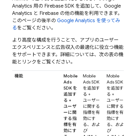
Analytics
用の Firebase SDK を追加して、
Google
Analytics
と Firebase の他の機能を利用できます。
このページの後半の
Google Analytics
を使ってみ
る
をご覧ください。
より高度な構成を行うことで、アプリのユーザー
エクスペリエンスと広告収入の最適化に役立つ機能
をサポートできます。詳細については、次の表の機
能とリンクをご覧ください。
機能
Mobile
Mobile
Mobile
Ads
Ads
SDK
Ads
SDK
SDK を
を追加す
を追加す
追加す
る +
る +
る +
ユーザー
ユーザー
ユーザ
に関する
に関する
ーに関
指標を有
指標を有
する指
効にす
効にす
標を有
る、
およ
る、
およ
効にす
び
び