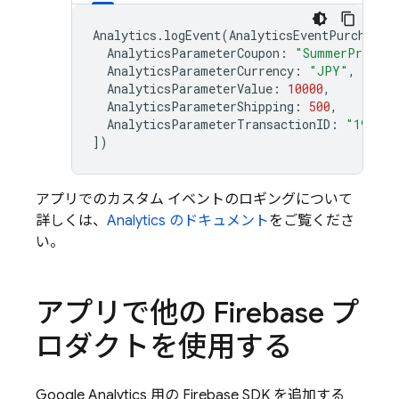
Analytics
.
logEvent
(
AnalyticsEventPurchase
,
AnalyticsParameterCoupon
:
"SummerPromo"
AnalyticsParameterCurrency
:
"JPY"
,
AnalyticsParameterValue
:
10000
,
AnalyticsParameterShipping
:
500
,
AnalyticsParameterTransactionID
:
"192803
])
アプリでのカスタム イベントのロギングについて
詳しくは、
Analytics
のドキュメント
をご覧くださ
い。
アプリで他の Firebase プ
ロダクトを使用する
Google Analytics
用の Firebase SDK を追加する