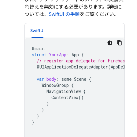
れ替えを無効にする必要があります。詳細に
ついては、
SwiftUI の手順
をご覧ください。
SwiftUI
@
main
struct
YourApp
:
App
{
// register app delegate for Firebase se
@
UIApplicationDelegateAdaptor
(
AppDelegat
var
body
:
some
Scene
{
WindowGroup
{
NavigationView
{
ContentView
()
}
}
}
}