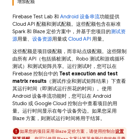
增加配额
Firebase Test Lab
和
Android 设备串流
功能提供
Cloud API 配额和测试配额。这些配额包含在标准
Spark 和 Blaze 定价方案中，并基于您项目的
测试资
源
用量、
设备资源
用量或
Cloud API
用量。
这些配额是项目级配额，而非站点级配额。这些限制
由所有 API（包括插桩测试、Robo 测试和游戏循环
测试）和测试矩阵共享。运行测试时，您可以在
Firebase
控制台中的
Test execution and test
matrix results
（测试作业和测试矩阵结果）下查看
其运行时间（即测试运行所花的时间）。使用
Android 设备串流功能时，您可以在 Android
Studio 或
Google Cloud
控制台中查看项目的用
量。运行时间显示在每个设备旁边。如果您采用
Blaze 方案，则测试运行时间将用于结算。
如果您的项目采用 Blaze 定价方案，请使用控制台
设置
预算提醒
。您可以使用
Blaze 方案计算器
来预估您的每月费