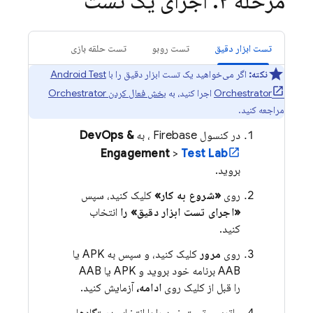
مرحله ۲
.
اجرای یک تست
تست ابزار دقیق
تست روبو
تست حلقه بازی
نکته:
اگر می‌خواهید یک تست ابزار دقیق را با
Android Test
Orchestrator
اجرا کنید، به
بخش فعال کردن Orchestrator
مراجعه کنید.
در کنسول
Firebase
، به
DevOps &
Engagement
>
Test Lab
بروید.
روی
«شروع به کار»
کلیک کنید، سپس
«اجرای تست ابزار دقیق» را
انتخاب
کنید.
روی
مرور
کلیک کنید، و سپس به APK یا
AAB برنامه خود بروید و APK یا AAB
را قبل از کلیک روی
ادامه،
آزمایش کنید.