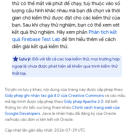
thử có thể mất vài phút để chạy, tuỳ thuộc vào số
lượng cấu hình khác nhau mà bạn đã chọn và thời
gian chờ kiểm thử được đặt cho các kiểm thử của
bạn. Sau khi chạy thử nghiệm, bạn có thể xem xét
kết quả thử nghiệm. Hãy xem phần
Phân tích kết
quả
Firebase Test Lab
để tìm hiểu thêm về cách
diễn giải kết quả kiểm thử.
Lưu ý:
Đối với tất cả các loại kiểm thử, mọi trường hợp
ngoại lệ chưa được phát hiện sẽ khiến quá trình kiểm thử
thất bại.
Trừ phi có lưu ý khác, nội dung của trang này được cấp phép theo
Giấy phép ghi nhận tác giả 4.0 của Creative Commons
và các mẫu
mã lập trình được cấp phép theo
Giấy phép Apache 2.0
. Để biết
thông tin chi tiết, vui lòng tham khảo
Chính sách trang web của
Google Developers
. Java là nhãn hiệu đã đăng ký của Oracle
và/hoặc các đơn vị liên kết với Oracle.
Cập nhật lần gần đây nhất: 2026-07-29 UTC.