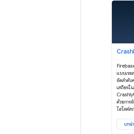
Crashl
Firebase
แบบเรียลไ
จัดลำดั
เสถียรใ
Crashly
ด้วยการจ
ไฮไลต์สถ
บทนำ