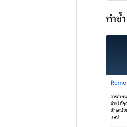
ทำซ้
Remot
การกำหนด
ช่วยให้
ลักษณ์ขอ
แอป