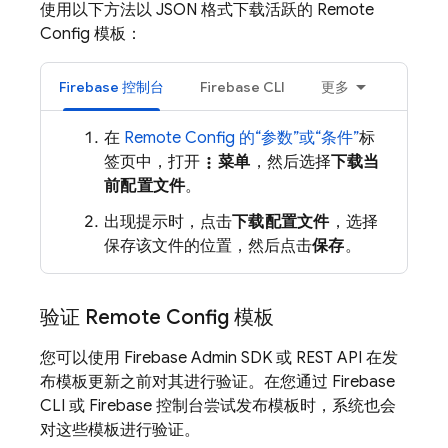
使用以下方法以 JSON 格式下载活跃的
Remote
Config
模板：
Firebase
控制台
Firebase
CLI
更多
在
Remote Config
的“参数”或“条件”
标
签页中，打开
菜单
，然后选择
下载当
more_vert
前配置文件
。
出现提示时，点击
下载配置文件
，选择
保存该文件的位置，然后点击
保存
。
验证 Remote Config 模板
您可以使用
Firebase
Admin SDK
或 REST API 在发
布模板更新之前对其进行验证。在您通过
Firebase
CLI 或
Firebase
控制台尝试发布模板时，系统也会
对这些模板进行验证。