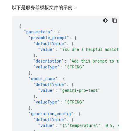
以下是服务器模板文件的示例：
{
"parameters"
:
{
"preamble_prompt"
:
{
"defaultValue"
:
{
"value"
:
"You are a helpful assistant w
},
"description"
:
"Add this prompt to the us
"valueType"
:
"STRING"
},
"model_name"
:
{
"defaultValue"
:
{
"value"
:
"gemini-pro-test"
},
"valueType"
:
"STRING"
},
"generation_config"
:
{
"defaultValue"
:
{
"value"
:
"{\"temperature\": 0.9, \"max