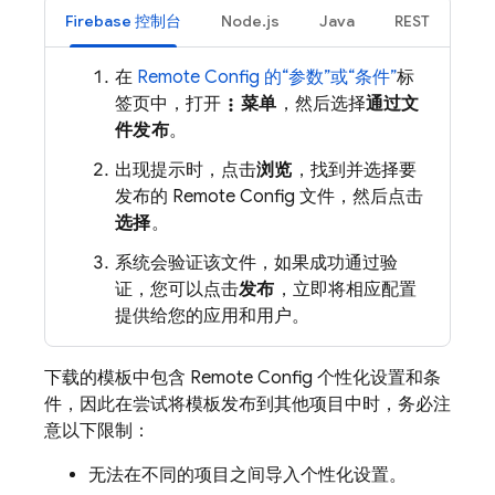
Firebase
控制台
Node.js
Java
REST
在
Remote Config
的“参数”或“条件”
标
签页中，打开
菜单
，然后选择
通过文
more_vert
件发布
。
出现提示时，点击
浏览
，找到并选择要
发布的
Remote Config
文件，然后点击
选择
。
系统会验证该文件，如果成功通过验
证，您可以点击
发布
，立即将相应配置
提供给您的应用和用户。
下载的模板中包含
Remote Config
个性化设置和条
件，因此在尝试将模板发布到其他项目中时，务必注
意以下限制：
无法在不同的项目之间导入个性化设置。