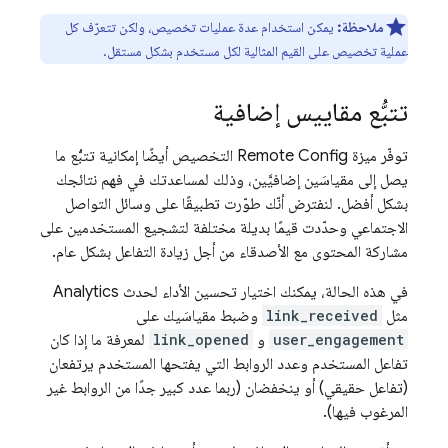
ملاحظة:
يمكن استخدام عدة عمليات تخصيص، ولكن تتعرّف كل
عملية تخصيص على القيم المثالية لكل مستخدم بشكل مستقل.
تتبُّع مقاييس إضافية
توفّر ميزة
Remote Config
التخصيص أيضًا إمكانية تتبُّع ما
يصل إلى مقياسَين إضافيَّين، وذلك لمساعدتك في فهم نتائجك
بشكل أفضل. لنفترض أنّك طوّرت تطبيقًا على وسائل التواصل
الاجتماعي وحدّدت قيمًا بديلة مختلفة لتشجيع المستخدمين على
مشاركة المحتوى مع الأصدقاء من أجل زيادة التفاعل بشكل عام.
في هذه الحالة، يمكنك اختيار تحسين الأداء لحدث
Analytics
مثل
link_received
وضبط مقياسَيك على
user_engagement
و
link_opened
لمعرفة ما إذا كان
تفاعل المستخدم وعدد الروابط التي يفتحها المستخدم يرتفعان
(تفاعل حقيقي) أو ينخفضان (ربما عدد كبير جدًا من الروابط غير
المرغوب فيها).