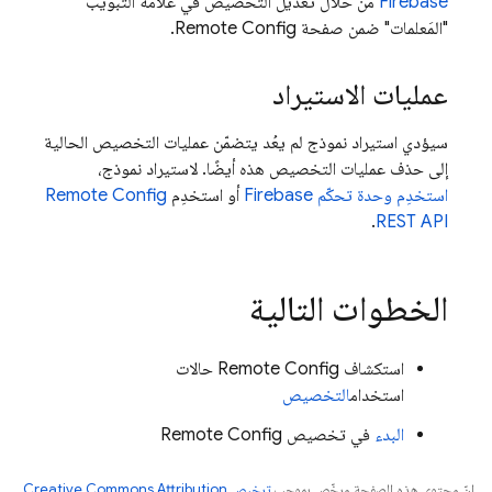
Firebase
من خلال تعديل التخصيص في علامة التبويب
"المَعلمات" ضمن صفحة
Remote Config
.
عمليات الاستيراد
سيؤدي استيراد نموذج لم يعُد يتضمّن عمليات التخصيص الحالية
إلى حذف عمليات التخصيص هذه أيضًا. لاستيراد نموذج،
استخدِم وحدة تحكّم
Firebase
أو استخدِم
Remote Config
.
REST API
الخطوات التالية
استكشاف
Remote Config
حالات
استخدام
التخصيص
البدء
في تخصيص
Remote Config
إنّ محتوى هذه الصفحة مرخّص بموجب
ترخيص Creative Commons Attribution