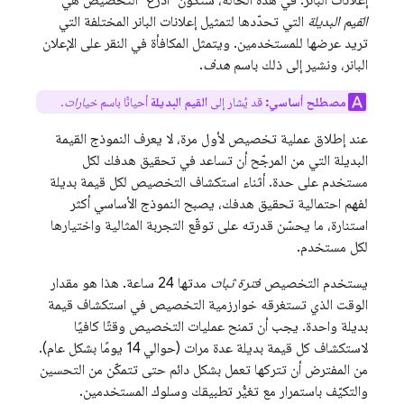
إعلانات البانر. في هذه الحالة، ستكون "أذرع" التخصيص هي
القيم البديلة
التي تحدّدها لتمثيل إعلانات البانر المختلفة التي
تريد عرضها للمستخدمين. ويتمثل المكافأة في النقر على الإعلان
البانر، ونشير إلى ذلك باسم
هدف
.
مصطلح أساسي:
قد يُشار إلى
القيم البديلة
أحيانًا باسم
خيارات
.
عند إطلاق عملية تخصيص لأول مرة، لا يعرف النموذج القيمة
البديلة التي من المرجّح أن تساعد في تحقيق هدفك لكل
مستخدم على حدة. أثناء استكشاف التخصيص لكل قيمة بديلة
لفهم احتمالية تحقيق هدفك، يصبح النموذج الأساسي أكثر
استنارة، ما يحسّن قدرته على توقّع التجربة المثالية واختيارها
لكل مستخدم.
يستخدم التخصيص
فترة ثبات
مدتها 24 ساعة. هذا هو مقدار
الوقت الذي تستغرقه خوارزمية التخصيص في استكشاف قيمة
بديلة واحدة. يجب أن تمنح عمليات التخصيص وقتًا كافيًا
لاستكشاف كل قيمة بديلة عدة مرات (حوالي 14 يومًا بشكل عام).
من المفترض أن تتركها تعمل بشكل دائم حتى تتمكّن من التحسين
والتكيّف باستمرار مع تغيُّر تطبيقك وسلوك المستخدمين.