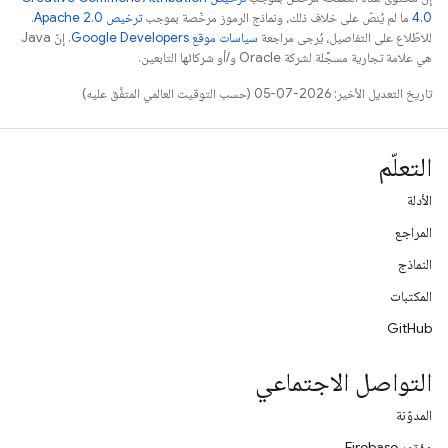
4.0‏
ما لم يُنصّ على خلاف ذلك، ونماذج الرموز مرخّصة بموجب
ترخيص Apache 2.0‏
.
للاطّلاع على التفاصيل، يُرجى مراجعة
سياسات موقع Google Developers‏
. إنّ Java
هي علامة تجارية مسجَّلة لشركة Oracle و/أو شركائها التابعين.
تاريخ التعديل الأخير: 2026-07-05 (حسب التوقيت العالمي المتفَّق عليه)
التعلّم
الأدلة
المراجع
النماذج
المكتبات
GitHub
التواصل الاجتماعي
المدوّنة
مؤتمر Firebase