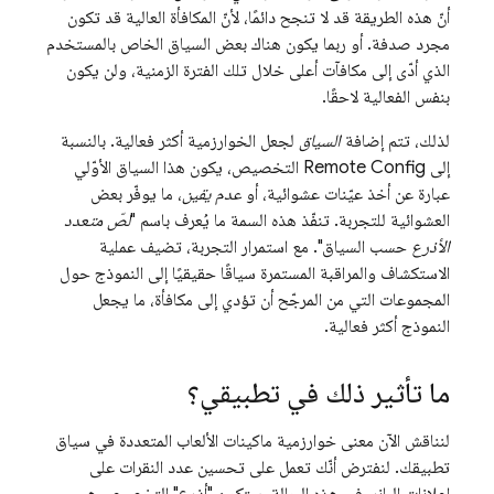
أنّ هذه الطريقة قد لا تنجح دائمًا، لأنّ المكافأة العالية قد تكون
مجرد صدفة. أو ربما يكون هناك بعض السياق الخاص بالمستخدم
الذي أدّى إلى مكافآت أعلى خلال تلك الفترة الزمنية، ولن يكون
بنفس الفعالية لاحقًا.
لذلك، تتم إضافة
السياق
لجعل الخوارزمية أكثر فعالية. بالنسبة
إلى
Remote Config
التخصيص، يكون هذا السياق الأوّلي
عبارة عن أخذ عيّنات عشوائية، أو
عدم يقين
، ما يوفّر بعض
العشوائية للتجربة. تنفّذ هذه السمة ما يُعرف باسم "
لصّ متعدد
الأذرع
حسب السياق". مع استمرار التجربة، تضيف عملية
الاستكشاف والمراقبة المستمرة سياقًا حقيقيًا إلى النموذج حول
المجموعات التي من المرجّح أن تؤدي إلى مكافأة، ما يجعل
النموذج أكثر فعالية.
ما تأثير ذلك في تطبيقي؟
لنناقش الآن معنى خوارزمية ماكينات الألعاب المتعددة في سياق
تطبيقك. لنفترض أنّك تعمل على تحسين عدد النقرات على