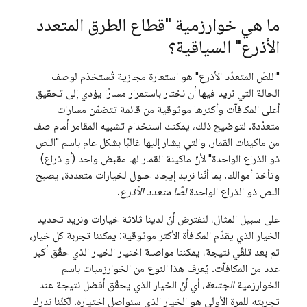
ما هي خوارزمية "قطاع الطرق المتعدد
الأذرع" السياقية؟
"اللصّ المتعدّد الأذرع" هو استعارة مجازية تُستخدَم لوصف
الحالة التي نريد فيها أن نختار باستمرار مسارًا يؤدي إلى تحقيق
أعلى المكافآت وأكثرها موثوقية من قائمة تتضمّن مسارات
متعدّدة. لتوضيح ذلك، يمكنك استخدام تشبيه المقامر أمام صف
من ماكينات القمار، والتي يشار إليها غالبًا بشكل عام باسم "اللص
ذو الذراع الواحدة" لأنّ ماكينة القمار لها مقبض واحد (أو ذراع)
وتأخذ أموالك. بما أنّنا نريد إيجاد حلول لخيارات متعددة، يصبح
اللص ذو الذراع الواحدة
لصًا متعدد الأذرع
.
على سبيل المثال، لنفترض أنّ لدينا ثلاثة خيارات ونريد تحديد
الخيار الذي يقدّم المكافأة الأكثر موثوقية: يمكننا تجربة كل خيار،
ثم بعد تلقّي نتيجة، يمكننا مواصلة اختيار الخيار الذي حقّق أكبر
عدد من المكافآت. يُعرف هذا النوع من الخوارزميات باسم
الخوارزمية
الجشعة
، أي أنّ الخيار الذي يحقّق أفضل نتيجة عند
تجربته للمرة الأولى هو الخيار الذي سنواصل اختياره. لكنّنا ندرك