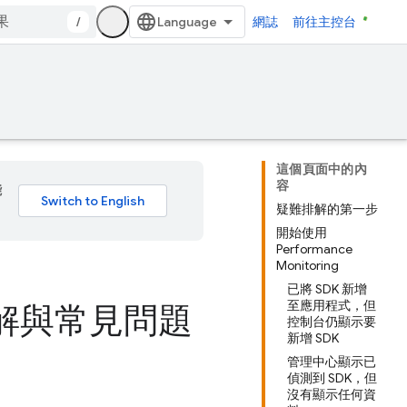
/
網誌
前往主控台
這個頁面中的內
容
能
疑難排解的第一步
開始使用
Performance
Monitoring
已將 SDK 新增
至應用程式，但
疑難排解與常見問題
控制台仍顯示要
新增 SDK
管理中心顯示已
偵測到 SDK，但
沒有顯示任何資