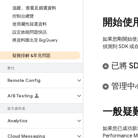
追蹤、查看及篩選資料
控制台總覽
開始使
使用屬性篩選資料
設定效能問題快訊
如果您剛開始
將資料匯出至 Big
Query
偵測到 SDK 或
疑難排解 &常見問題
已將 
疊代
Remote Config
管理中
A
/
B Testing
一般疑
提升參與度
Analytics
如果您已成功新
Performance Mo
Cloud Messaging