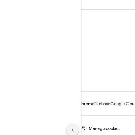
瞭解詳情
指南
參考資料
範例
程式庫
GitHub
Android
Chrome
Firebase
Google Clou
條款
隱私權
ICP证合字B2-20070004号
Manage cookies